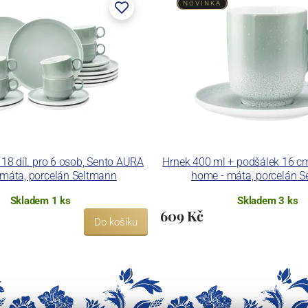
NOVINKA
18 díl. pro 6 osob, Sento AURA
Hrnek 400 ml + podšálek 16 c
máta, porcelán Seltmann
home - máta, porcelán 
Skladem 1 ks
Skladem 3 ks
609 Kč
Do košíku