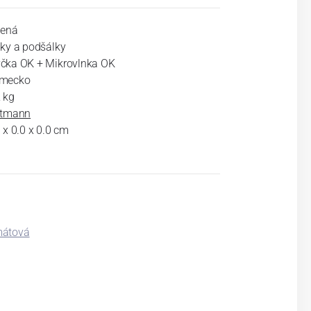
lená
lky a podšálky
čka OK + Mikrovlnka OK
mecko
 kg
ltmann
 x 0.0 x 0.0 cm
átová