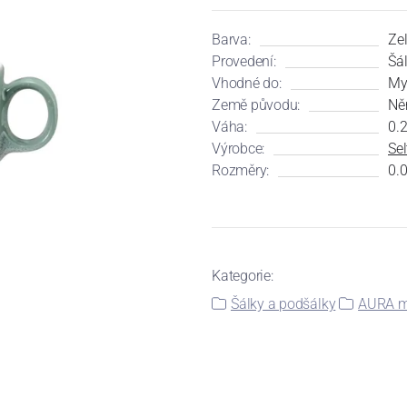
Barva:
Ze
Provedení:
Šá
Vhodné do:
My
Země původu:
Ně
Váha:
0.2
Výrobce:
Se
Rozměry:
0.0
Kategorie:
Šálky a podšálky
AURA m