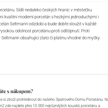
rcelánu. Sídlí nedaleko českých hranic v městečku
mi kvalitní moderní porcelán s hezkými jednoduchými i
rcelán Seltmann odzdobí a bude dobře sloužit v každé
okou odolnost porcelánu proti odštípnutí. Proti
Seltmann obsahující zlato či platinu vhodné do myčky.
áte s nákupem?
ďte si zboží prohlédnout do našeho 3patrového Domu Porcelánu. N
m2 zde najdete přes 10 000 nejrůznějších kousků porcelánu a