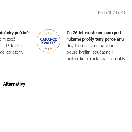
Kód: s10910s210
dnávky pečlivě
Za 26 let existence nám pod
vám zboží
rukama prošly tuny porcelánu
,
dku. Pokud ne,
díky tomu umíme nabídnout
aci obratem.
pouze kvalitní současné i
historické porcelánové produkty.
Alternativy