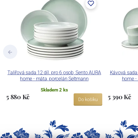
Talířová sada 12 díl. pro 6 osob, Sento AURA
Kávová sada 
home - máta, porcelán Seltmann
home - 
Skladem 2 ks
5 880 Kč
5 390 Kč
Do košíku