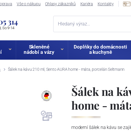
oprava
Vše o nákupu
Ohlasy zákazníků
Kariéra
Kontakty
05 314
, So 9-14
Skleněné
Doplňky do domácnosti
í
nádobí a vázy
a kuchyně
á
Šálek na kávu 210 ml, Sento AURA home - máta, porcelán Seltmann
Šálek na ká
home - mát
moderní šálek na kávu se za