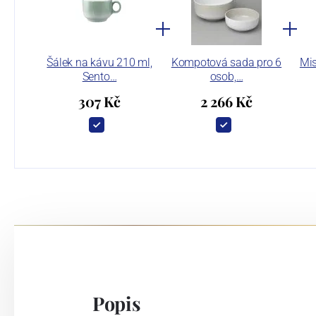
Šálek na kávu 210 ml,
Kompotová sada pro 6
Mis
Sento…
osob,…
307 Kč
2 266 Kč
Popis