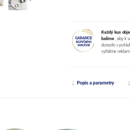
Každý kus obje
balíme
, aby k 
dorazilo v pořá
vyřídíme reklam
Popis a parametry