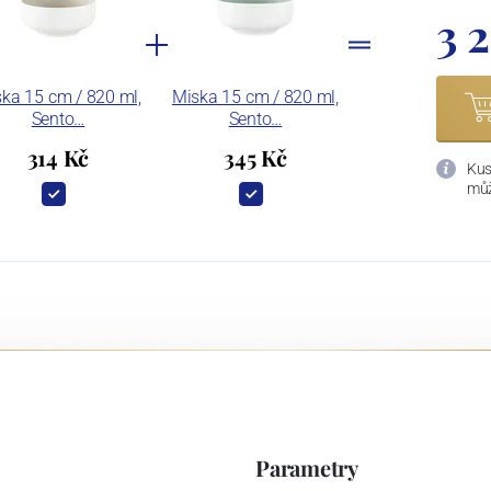
3 
ka 15 cm / 820 ml,
Miska 15 cm / 820 ml,
Sento…
Sento…
314 Kč
345 Kč
Kus
můž
Parametry