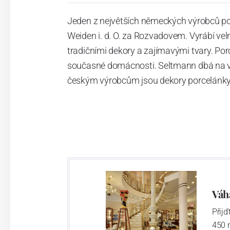
Jeden z největších německých výrobců po
Weiden i. d. O. za Rozvadovem. Vyrábí vel
tradičními dekory a zajímavými tvary. Po
současné domácnosti. Seltmann dbá na vys
českým výrobcům jsou dekory porcelánky 
Váh
Přij
450 