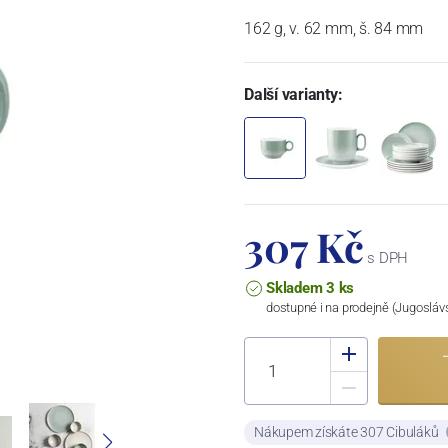
162 g, v. 62 mm, š. 84 mm
Další varianty:
307 Kč
s DPH
Skladem 3 ks
dostupné i na prodejně (Jugosláv
Nákupem získáte 307 Cibuláků