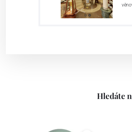
věno
Hledáte n