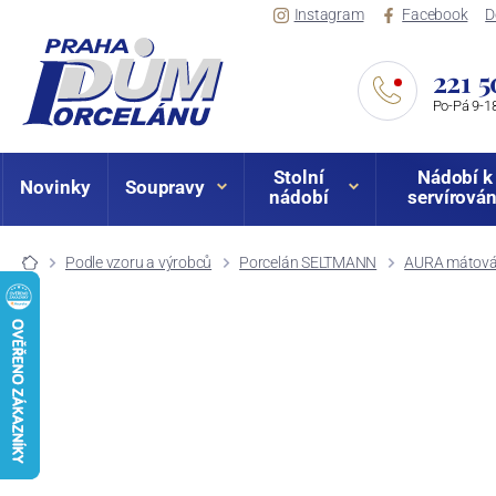
Instagram
Facebook
D
221 5
Po-Pá 9-18
Stolní
Nádobí k
Novinky
Soupravy
nádobí
servírován
Podle vzoru a výrobců
Porcelán SELTMANN
AURA mátov