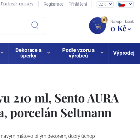
Dárkové poukazy
Registrace
Přihlášení
CZK
0
Nákupní košík
0 Kč
Dekorace a
Podle vzoru a
Výprodej
šperky
výrobců
vu 210 ml, Sento AURA
a, porcelán Seltmann
jímavým mátovo-bílým dekorem, dobrý úchop