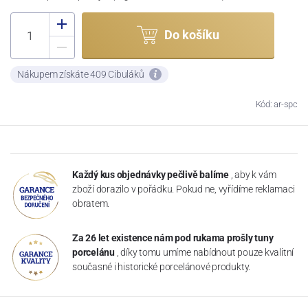
Do košíku
Nákupem získáte 409 Cibuláků
Kód: ar-spc
Každý kus objednávky pečlivě balíme
, aby k vám
zboží dorazilo v pořádku. Pokud ne, vyřídíme reklamaci
obratem.
Za 26 let existence nám pod rukama prošly tuny
porcelánu
, díky tomu umíme nabídnout pouze kvalitní
současné i historické porcelánové produkty.