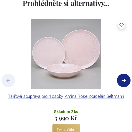
Prohlédněte si alternativy...
Talířová souprava pro 4 osoby, Amina Rose, porcelán Seltmann
Ko
Skladem 2 ks
3 990 Kč
Do košíku