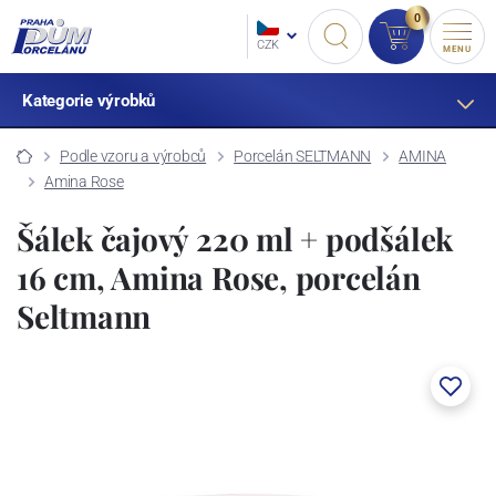
0
CZK
MENU
Kategorie výrobků
Podle vzoru a výrobců
Porcelán SELTMANN
AMINA
Amina Rose
Šálek čajový 220 ml + podšálek
16 cm, Amina Rose, porcelán
Seltmann