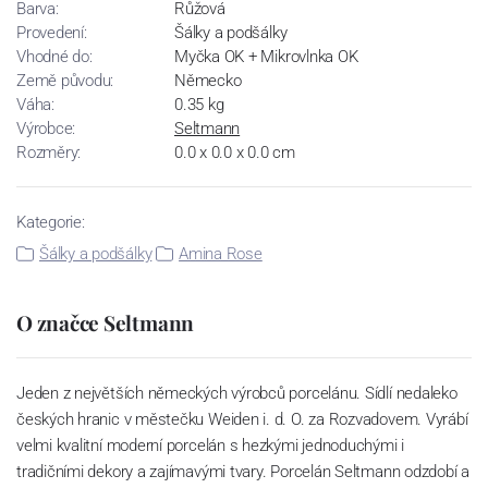
Barva:
Růžová
Provedení:
Šálky a podšálky
Vhodné do:
Myčka OK + Mikrovlnka OK
Země původu:
Německo
Váha:
0.35 kg
Výrobce:
Seltmann
Rozměry:
0.0 x 0.0 x 0.0 cm
Kategorie:
Šálky a podšálky
Amina Rose
O značce Seltmann
Jeden z největších německých výrobců porcelánu. Sídlí nedaleko
českých hranic v městečku Weiden i. d. O. za Rozvadovem. Vyrábí
velmi kvalitní moderní porcelán s hezkými jednoduchými i
tradičními dekory a zajímavými tvary. Porcelán Seltmann odzdobí a