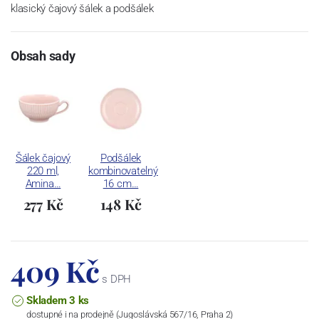
klasický čajový šálek a podšálek
Obsah sady
Šálek čajový
Podšálek
220 ml,
kombinovatelný
Amina…
16 cm…
277 Kč
148 Kč
409 Kč
s DPH
Skladem 3 ks
dostupné i na prodejně (Jugoslávská 567/16, Praha 2)