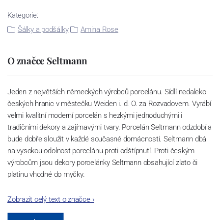
Kategorie:
Šálky a podšálky
Amina Rose
O značce Seltmann
Jeden z největších německých výrobců porcelánu. Sídlí nedaleko
českých hranic v městečku Weiden i. d. O. za Rozvadovem. Vyrábí
velmi kvalitní moderní porcelán s hezkými jednoduchými i
tradičními dekory a zajímavými tvary. Porcelán Seltmann odzdobí a
bude dobře sloužit v každé současné domácnosti. Seltmann dbá
na vysokou odolnost porcelánu proti odštípnutí. Proti českým
výrobcům jsou dekory porcelánky Seltmann obsahující zlato či
platinu vhodné do myčky.
Zobrazit celý text o značce
›