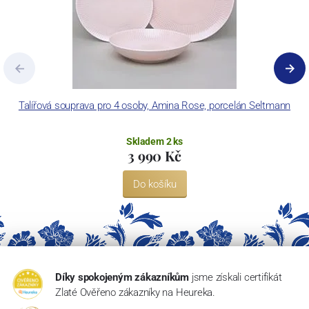
Talířová souprava pro 4 osoby, Amina Rose, porcelán Seltmann
Ko
Skladem 2 ks
3 990 Kč
Do košíku
Díky spokojeným zákazníkům
jsme získali certifikát
Zlaté Ověřeno zákazníky na Heureka.