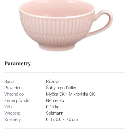
Parametry
Barva:
Růžová
Provedení:
Šálky a podšálky
Vhodné do:
Myčka OK + Mikrovlnka OK
Země původu:
Německo
Váha:
0.14 kg
Výrobce:
Seltmann
Rozměry:
0.0 x 0.0 x 0.0 cm