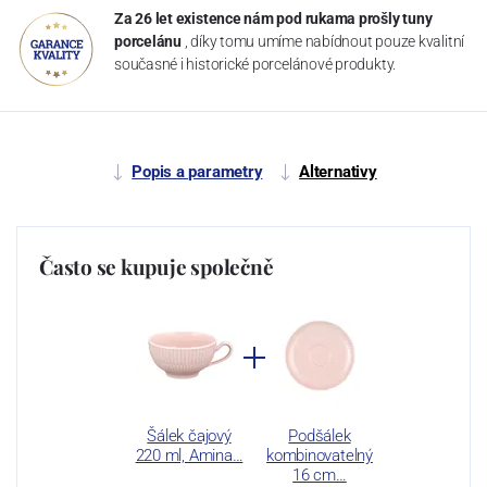
Za 26 let existence nám pod rukama prošly tuny
porcelánu
, díky tomu umíme nabídnout pouze kvalitní
současné i historické porcelánové produkty.
Popis a parametry
Alternativy
Často se kupuje společně
Šálek čajový
Podšálek
220 ml, Amina…
kombinovatelný
16 cm…