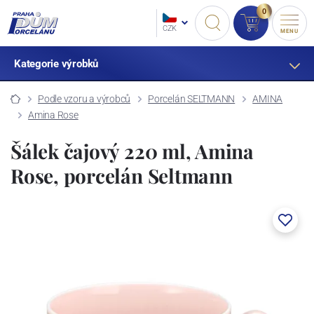
0
CZK
MENU
Kategorie výrobků
Podle vzoru a výrobců
Porcelán SELTMANN
AMINA
Amina Rose
Šálek čajový 220 ml, Amina
Rose, porcelán Seltmann