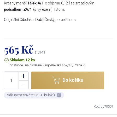
Krásný menší
šálek A/1
o objemu 0,12 l se zrcadlovým
podšálkem ZA/1
(s výřezem)
13 cm.
Originální Cibulák z Dubí, Český porcelán a.s.
565 Kč
s DPH
Skladem 12 ks
dostupné i na prodejně (Jugoslávská 567/16, Praha 2)
Do košíku
Nákupem získáte 565 Cibuláků
Kód: cb70569