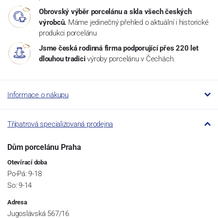
Obrovský výběr porcelánu a skla všech českých
výrobců.
Máme jedinečný přehled o aktuální i historické
produkci porcelánu
Jsme česká rodinná firma podporující přes 220 let
dlouhou tradici
výroby porcelánu v Čechách.
Informace o nákupu
Třípatrová specializovaná prodejna
Dům porcelánu Praha
Otevírací doba
Po-Pá: 9-18
So: 9-14
Adresa
Jugoslávská 567/16