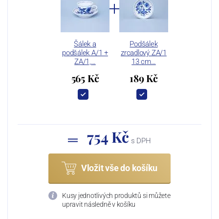
Šálek a
Podšálek
podšálek A/1 +
zrcadlový ZA/1
ZA/1,…
13 cm…
565 Kč
189 Kč
754 Kč
s DPH
Vložit vše do košíku
Kusy jednotlivých produktů si můžete
upravit následně v košíku