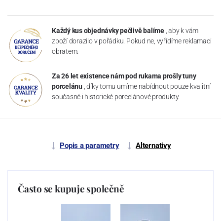
Každý kus objednávky pečlivě balíme
, aby k vám
zboží dorazilo v pořádku. Pokud ne, vyřídíme reklamaci
obratem.
Za 26 let existence nám pod rukama prošly tuny
porcelánu
, díky tomu umíme nabídnout pouze kvalitní
současné i historické porcelánové produkty.
Popis a parametry
Alternativy
Často se kupuje společně