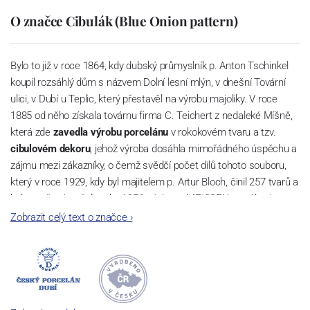
O značce Cibulák (Blue Onion pattern)
Bylo to již v roce 1864, kdy dubský průmyslník p. Anton Tschinkel
koupil rozsáhlý dům s názvem Dolní lesní mlýn, v dnešní Tovární
ulici, v Dubí u Teplic, který přestavěl na výrobu majoliky. V roce
1885 od něho získala továrnu firma C. Teichert z nedaleké Míšně,
která zde
zavedla výrobu porcelánu
v rokokovém tvaru a tzv.
cibulovém dekoru
, jehož výroba dosáhla mimořádného úspěchu a
zájmu mezi zákazníky, o čemž svědčí počet dílů tohoto souboru,
který v roce 1929, kdy byl majitelem p. Artur Bloch, činil 257 tvarů a
byl označován až do roku 1956 nápisem MEISSEN v oválovém
rámečku.
Zobrazit celý text o značce
›
Dnes, kdy čtete tento úvod, nese firma název
Český porcelán
a
počet jeho dílů v cibulovém provedení je 850 tvarů. Tyto výrobky
jsou garantovány Asociací sklářského a keramického průmyslu
České republiky jako „
Český výrobek
“.