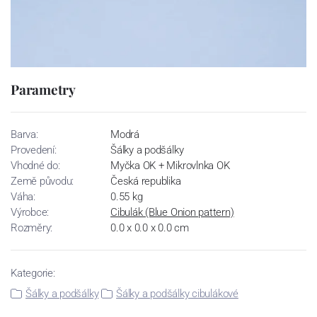
Parametry
Barva:
Modrá
Provedení:
Šálky a podšálky
Vhodné do:
Myčka OK + Mikrovlnka OK
Země původu:
Česká republika
Váha:
0.55 kg
Výrobce:
Cibulák (Blue Onion pattern)
Rozměry:
0.0 x 0.0 x 0.0 cm
Kategorie:
Šálky a podšálky
Šálky a podšálky cibulákové