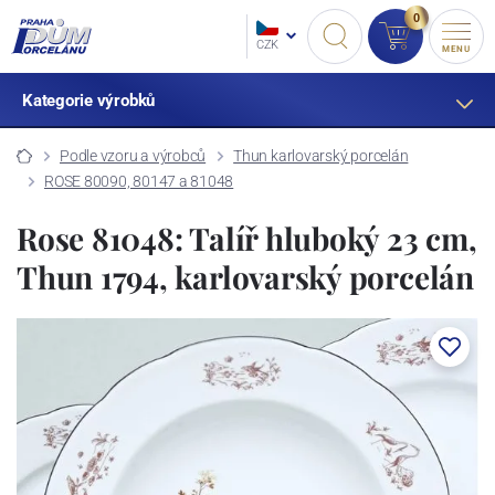
0
CZK
MENU
Kategorie výrobků
Podle vzoru a výrobců
Thun karlovarský porcelán
ROSE 80090, 80147 a 81048
Rose 81048: Talíř hluboký 23 cm,
Thun 1794, karlovarský porcelán