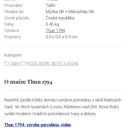
Provedení:
Talíře
Vhodné do:
Myčka OK + Mikrovlnka OK
Země původu:
Česká republika
Váha:
0.45 kg
Výrobce:
Thun 1794
Rozměry:
0.0 x 0.0 x 0.0 cm
Kategorie:
Talíře
ROSE 80090, 80147 a 81048
O značce Thun 1794
Největší (podle tržeb) domácí výrobce porcelánu z okolí Karlových
Varů. Ve třech továrnách (Lesov, Klášterec nad Ohří, Nová Role)
vyrábí moderní i tradiční porcelánové tvary a dekory.
Thun 1794, výroba porcelánu, video