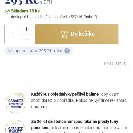
s DPH
Skladem 13 ks
dostupné i na prodejně (Jugoslávská 567/16, Praha 2)
Do košíku
Nákupem získáte 295 Cibuláků
Kód: th81048th
Každý kus objednávky pečlivě balíme
, aby k vám
zboží dorazilo v pořádku. Pokud ne, vyřídíme reklamaci
obratem.
Za 26 let existence nám pod rukama prošly tuny
porcelánu
, díky tomu umíme nabídnout pouze kvalitní