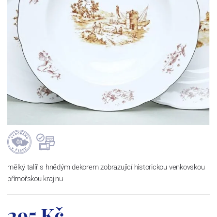
mělký talíř s hnědým dekorem zobrazující historickou venkovskou
přímořskou krajinu
295 Kč