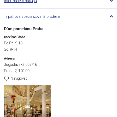
Informace o nákupu
Třípatrová specializovaná prodejna
Dům porcelánu Praha
Otevírací doba
Po-Pá: 9-18
So: 9-14
Adresa
Jugoslávská 567/16
Praha 2, 120 00
Navigovat