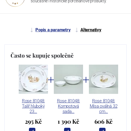
současné i historické porcelánové produkty.
Popis a parametry
Alternativy
Často se kupuje společně
Rose 81048:
Rose 81048:
Rose 81048:
Talíř hluboký
Kompotová
Mísa oválná 32
23…
sada…
cm…
295 Kč
1 390 Kč
606 Kč