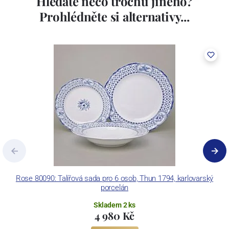
Hledáte něco trochu jiného?
porcelán. V roce 2009 byla zakoupena společností Thun 1794 a.s.
Prohlédněte si alternativy...
včetně ochranné známky a technologických zařízení. Závod je
vybaven zařízením na výrobu tlakového lití, moderními komorovými
pecemi a vtavnou dekorační pecí. Závod je schopen dekorovat své
výrobky pomocí klasických dekoračních technik.
Concordia Lesov používá ochrannou známku LC a Thun Hotel &
Restaurant.
Rose 80090: Talířová sada pro 6 osob, Thun 1794, karlovarský
porcelán
Skladem 2 ks
4 980 Kč