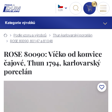
0
CZK
MENU
Kategorie výrobků
Podle vzoru a výrobců
Thun karlovarský porcelán
ROSE 80090, 80147 a 81048
ROSE 80090: Víčko od konvice
čajové, Thun 1794, karlovarský
porcelán