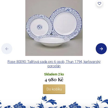
výrobky pomocí klasických dekoračních technik.
Concordia Lesov používá ochrannou známku LC a Thun Hotel &
Restaurant.
Rose 80090: Talířová sada pro 6 osob, Thun 1794, karlovarský
porcelán
Skladem 2 ks
4 980 Kč
Do košíku