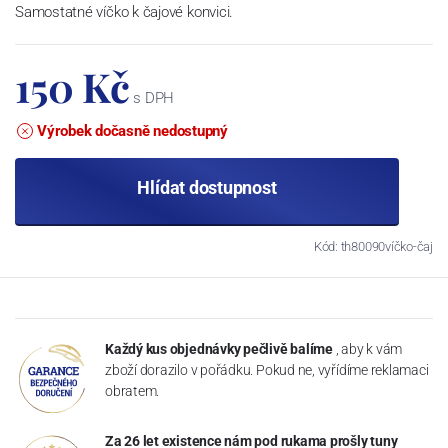
Samostatné víčko k čajové konvici.
150 Kč
s DPH
Výrobek dočasně nedostupný
Hlídat dostupnost
Kód: th80090víčko-čaj
Každý kus objednávky pečlivě balíme
, aby k vám
zboží dorazilo v pořádku. Pokud ne, vyřídíme reklamaci
obratem.
Za 26 let existence nám pod rukama prošly tuny