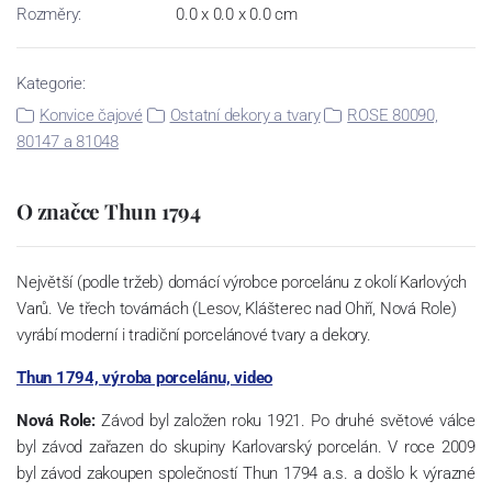
Rozměry:
0.0 x 0.0 x 0.0 cm
Kategorie:
Konvice čajové
Ostatní dekory a tvary
ROSE 80090,
80147 a 81048
O značce Thun 1794
Největší (podle tržeb) domácí výrobce porcelánu z okolí Karlových
Varů. Ve třech továrnách (Lesov, Klášterec nad Ohří, Nová Role)
vyrábí moderní i tradiční porcelánové tvary a dekory.
Thun 1794, výroba porcelánu, video
Nová Role:
Závod byl založen roku 1921. Po druhé světové válce
byl závod zařazen do skupiny Karlovarský porcelán. V roce 2009
byl závod zakoupen společností Thun 1794 a.s. a došlo k výrazné