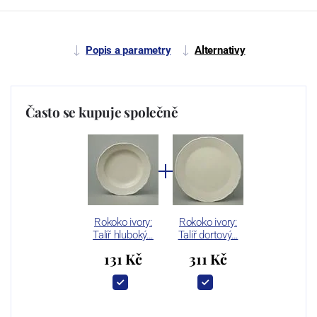
Popis a parametry
Alternativy
Často se kupuje společně
Rokoko ivory:
Rokoko ivory:
Talíř hluboký…
Talíř dortový…
131 Kč
311 Kč