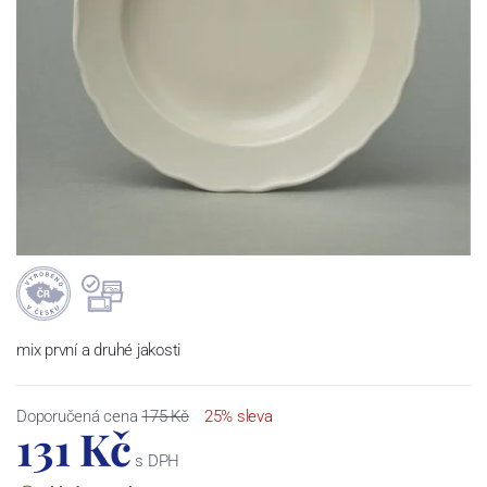
mix první a druhé jakosti
Doporučená cena
175 Kč
25% sleva
131 Kč
s DPH