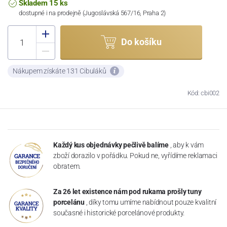
Skladem 15 ks
dostupné i na prodejně (Jugoslávská 567/16, Praha 2)
Do košíku
Nákupem získáte 131 Cibuláků
Kód: cbi002
Každý kus objednávky pečlivě balíme
, aby k vám
zboží dorazilo v pořádku. Pokud ne, vyřídíme reklamaci
obratem.
Za 26 let existence nám pod rukama prošly tuny
porcelánu
, díky tomu umíme nabídnout pouze kvalitní
současné i historické porcelánové produkty.