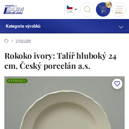
0
CZK
MENU
Kategorie výrobků
Výprodej
Rokoko ivory: Talíř hluboký 24
cm, Český porcelán a.s.
VÝPRODEJ