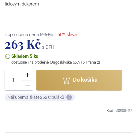
fialovým dekorem
Doporučená cena
525 Kč
50% sleva
263 Kč
s DPH
Skladem 5 ks
dostupné i na prodejně (Jugoslávská 567/16, Praha 2)
Do košíku
Nákupem získáte 262 Cibuláků
Kód: s3830td22