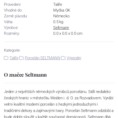
Provedení:
Talíře
Vhodné do:
Myčka OK
Země původu:
Německo
Váha:
0.5 kg
Výrobce:
Seltmann
Rozměry:
0.0 x 0.0 x 0.0 cm
Kategorie:
Talíře
Porcelán SELTMANN
Výprodej
O značce Seltmann
Jeden z největších německých výrobců porcelánu. Sídlí nedaleko
českých hranic v městečku Weiden i. d. O. za Rozvadovem. Vyrábí
velmi kvalitní moderní porcelán s hezkými jednoduchými i
tradičními dekory a zajímavými tvary. Porcelán Seltmann odzdobí a
bude dobře sloužit v každé současné domácnosti. Seltmann dbá