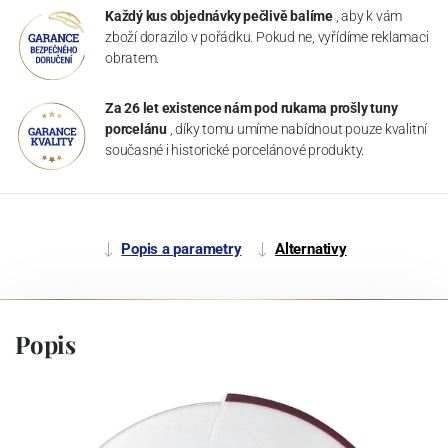
Každý kus objednávky pečlivě balíme
, aby k vám
zboží dorazilo v pořádku. Pokud ne, vyřídíme reklamaci
obratem.
Za 26 let existence nám pod rukama prošly tuny
porcelánu
, díky tomu umíme nabídnout pouze kvalitní
současné i historické porcelánové produkty.
Popis a parametry
Alternativy
Popis