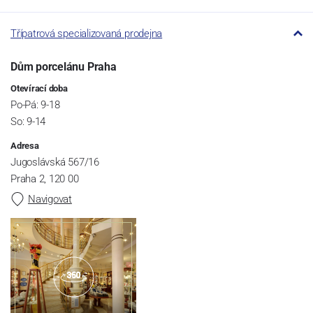
Třípatrová specializovaná prodejna
Dům porcelánu Praha
Otevírací doba
Po-Pá: 9-18
So: 9-14
Adresa
Jugoslávská 567/16
Praha 2, 120 00
Navigovat