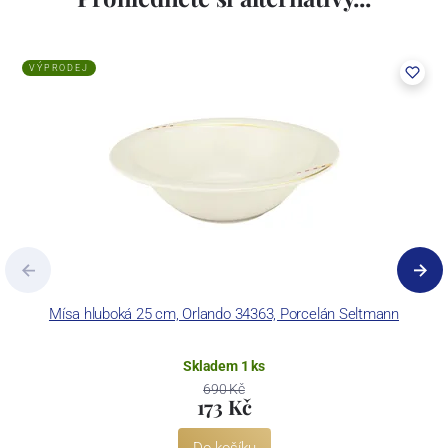
VÝPRODEJ
Mísa hluboká 25 cm, Orlando 34363, Porcelán Seltmann
O
Skladem 1 ks
690 Kč
173 Kč