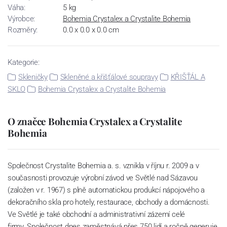
Váha:
5 kg
Výrobce:
Bohemia Crystalex a Crystalite Bohemia
Rozměry:
0.0 x 0.0 x 0.0 cm
Kategorie:
Skleničky
Skleněné a křišťálové soupravy
KŘIŠŤÁL A
SKLO
Bohemia Crystalex a Crystalite Bohemia
O značce Bohemia Crystalex a Crystalite
Bohemia
Společnost Crystalite Bohemia a. s. vznikla v říjnu r. 2009 a v
současnosti provozuje výrobní závod ve Světlé nad Sázavou
(založen v r. 1967) s plně automatickou produkcí nápojového a
dekoračního skla pro hotely, restaurace, obchody a domácnosti.
Ve Světlé je také obchodní a administrativní zázemí celé
firmy. Společnost dnes zaměstnává přes 750 lidí a ročně generuje