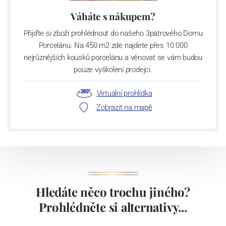
současnosti světelská sklárna provozuje 5 tavících agregátů s
Váháte s nákupem?
denní kapacitou utavení 145 tun skloviny, což představuje asi 55
Přijďte si zboží prohlédnout do našeho 3patrového Domu
milionů kusů strojně foukaných sklenic a odlivek a 11 milionu kusů
Porcelánu. Na 450 m2 zde najdete přes 10 000
dárkových předmětů ročně. V uplynulých letech firma výrazně
nejrůznějších kousků porcelánu a věnovat se vám budou
investovala do moderních výrobních technologií, nyní provozuje tři
pouze vyškolení prodejci.
vysoce výkonné linky na výrobu nápojového skla s denní kapacitou
kolem 150 tisíc kusů výrobků. Linky jsou vybaveny
Virtuální prohlídka
nejmodernějšími prohlížečkami, které zaručují stabilní a vysokou
Zobrazit na mapě
kvalitu našich produktů.
Hledáte něco trochu jiného?
Prohlédněte si alternativy...