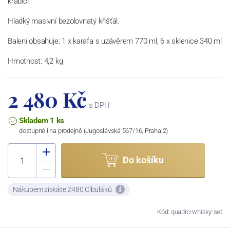
krabici.
Hladký masivní bezolovnatý křišťál.
Balení obsahuje: 1 x karafa s uzávěrem 770 ml, 6 x sklenice 340 ml
Hmotnost: 4,2 kg
2 480 Kč
s DPH
Skladem 1 ks
dostupné i na prodejně (Jugoslávská 567/16, Praha 2)
Do košíku
Nákupem získáte 2480 Cibuláků
Kód: quadro-whisky-set