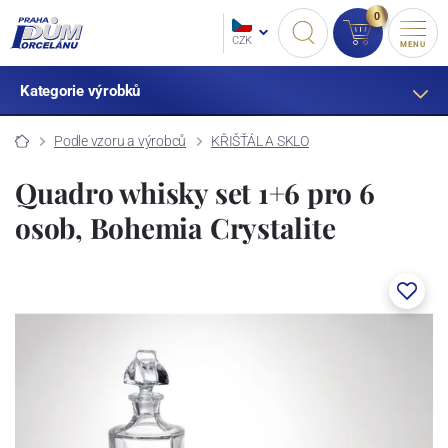
0
CZK
MENU
Kategorie výrobků
Podle vzoru a výrobců
KŘIŠŤÁL A SKLO
Quadro whisky set 1+6 pro 6
osob, Bohemia Crystalite