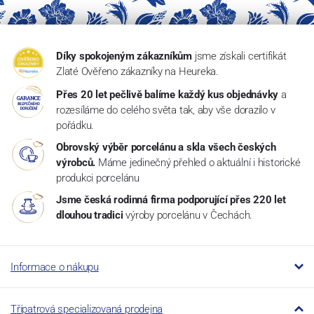
Díky spokojeným zákazníkům
jsme získali certifikát
Zlaté Ověřeno zákazníky na Heureka.
Přes 20 let pečlivě balíme každý kus objednávky
a
rozesíláme do celého světa tak, aby vše dorazilo v
pořádku.
Obrovský výběr porcelánu a skla všech českých
výrobců.
Máme jedinečný přehled o aktuální i historické
produkci porcelánu
Jsme česká rodinná firma podporující přes 220 let
dlouhou tradici
výroby porcelánu v Čechách.
Informace o nákupu
Třípatrová specializovaná prodejna