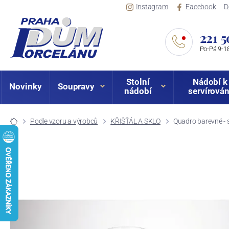
Instagram
Facebook
D
221 5
Po-Pá 9-18
Stolní
Nádobí k
Novinky
Soupravy
nádobí
servírován
Podle vzoru a výrobců
KŘIŠŤÁL A SKLO
Quadro barevné - s