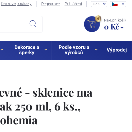
Dárkové poukazy
Registrace
Přihlášení
CZK
0
Nákupní košík
0 Kč
Dekorace a
Podle vzoru a
Výprodej
šperky
výrobců
vné - sklenice ma
ak 250 ml, 6 ks.,
Bohemia