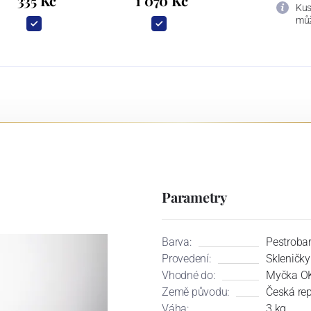
335 Kč
1 070 Kč
Kus
můž
Parametry
Barva:
Pestroba
Provedení:
Skleničky
Vhodné do:
Myčka OK
Země původu:
Česká re
Váha:
3 kg