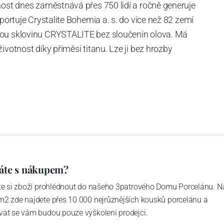
nost dnes zaměstnává přes 750 lidí a ročně generuje
xportuje Crystalite Bohemia a. s. do více než 82 zemí
nou sklovinu CRYSTALITE bez sloučenin olova. Má
ivotnost díky příměsi titanu. Lze ji bez hrozby
 velkém počtu cyklů.
y o sklářské výrobě datují již ke konci 16. století.
, kdy byla zahájena výstavba nového sklářského
 r.1970, automatická výroba pak v r. 1975 - strojní
 instalovány tavící agregáty a velké lisy umožňující
aximální hmotností do 5 kg. V r. 2008 byla výroba
áte s nákupem?
kvůli špatné finanční situaci zastavena. Znovuotevření
vým jménem Crystalite Bohemia s. r. o. s novým
ďte si zboží prohlédnout do našeho 3patrového Domu Porcelánu. N
m2 zde najdete přes 10 000 nejrůznějších kousků porcelánu a
 V současnosti světelská sklárna provozuje 5 tavících
vat se vám budou pouze vyškolení prodejci.
n skloviny, což představuje asi 55 milionů kusů strojně