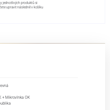
y jednotlivých produktů si
ete upravit následně v košíku
revná
 + Mikrovlnka OK
publika