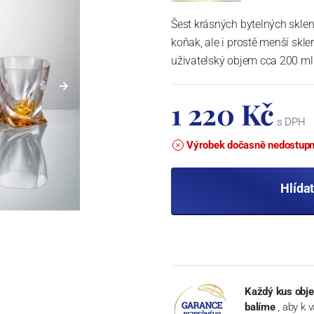
Šest krásných bytelných skleni
koňak, ale i prostě menší skleni
uživatelský objem cca 200 ml
1 220 Kč
s DPH
Výrobek dočasně nedostup
Hlída
Každý kus obje
balíme
, aby k 