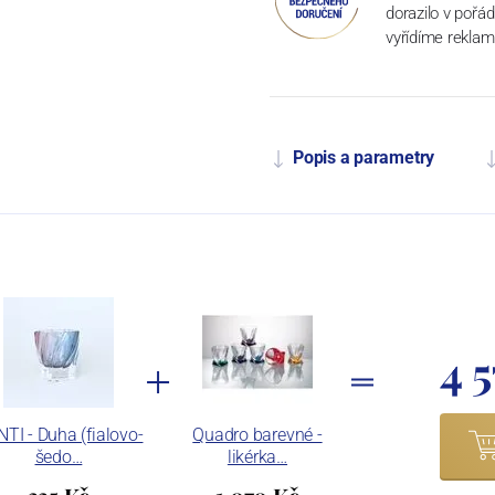
dorazilo v pořá
vyřídíme reklam
Popis a parametry
4 
TI - Duha (fialovo-
Quadro barevné -
šedo…
likérka…