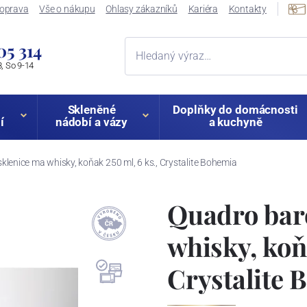
oprava
Vše o nákupu
Ohlasy zákazníků
Kariéra
Kontakty
05 314
, So 9-14
Skleněné
Doplňky do domácnosti
í
nádobí a vázy
a kuchyně
klenice ma whisky, koňak 250 ml, 6 ks., Crystalite Bohemia
Quadro bare
whisky, koň
Crystalite 