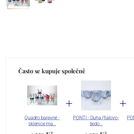
Často se kupuje společně
Quadro barevné -
PONTI - Duha (fialovo-
PON
sklenice ma…
šedo…