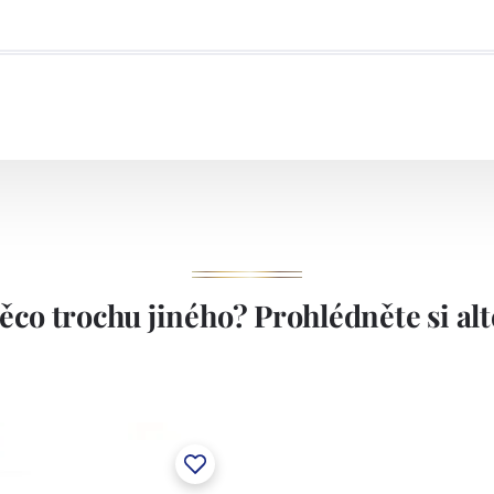
 kusů dárkových předmětů ročně. V uplynulých letech
robních technologií, nyní provozuje tři vysoce výkonné
apacitou kolem 150 tisíc kusů výrobků. Linky jsou
teré zaručují stabilní a vysokou kvalitu našich
ěco trochu jiného? Prohlédněte si alte