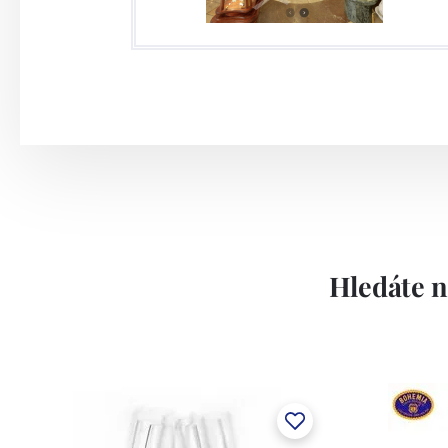
foukaných sklenic a odlivek a 11 milionu
firma výrazně investovala do moderních vý
linky na výrobu nápojového skla s denní k
vybaveny nejmodernějšími prohlížečkami, k
produktů.
Hledáte n