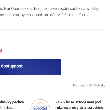
c tvar Quadro - každá v jiné barvě spodní části - na whisky,
ce, odolná, bytelná, např. pro děti, v. 9,5 cm, pr. 9 cm,
ný
t dostupnost
Kód: quadroB250whisky
dnávky pečlivě
Za 26 let existence nám pod
vám zboží
rukama prošly tuny porcelánu
,