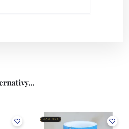
rnativy...
NOVINKA