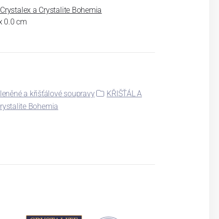
rystalex a Crystalite Bohemia
 x 0.0 cm
leněné a křišťálové soupravy
KŘIŠŤÁL A
rystalite Bohemia