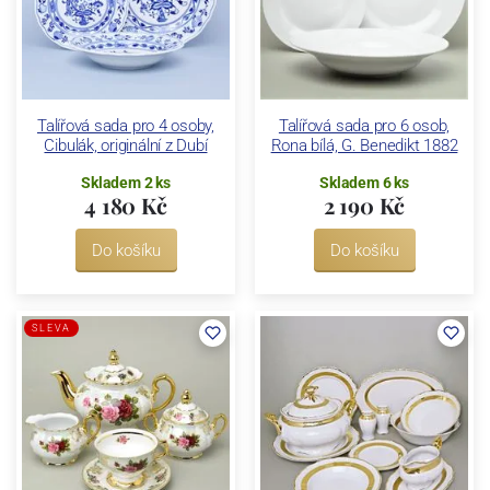
Talířová sada pro 4 osoby,
Talířová sada pro 6 osob,
Cibulák, originální z Dubí
Rona bílá, G. Benedikt 1882
Skladem 2 ks
Skladem 6 ks
4 180 Kč
2 190 Kč
Do košíku
Do košíku
SLEVA