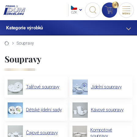
0
CZK
MENU
Kategorie výrobků
Soupravy
Soupravy
Talířové soupravy
Jídelní soupravy
Dětské jídelní sady
Kávové soupravy
Kompotové
Čajové soupravy
soupravy