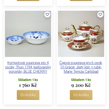
Kompotová souprava pro 4
Čajová souprava pro 6 osob,
osoby, Thun 1794, karlovarský
Tři Grácie, zlatý listr + rubín,
porcelán, BLUE CHERRY
Marie Tereza Carlsbad
Skladem 1 ks
Skladem 1 ks
1 760 Kč
9 200 Kč
Do košíku
Do košíku