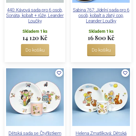
440: Kávová sada pro 6 osob,
Sabina 767: Jídelní sada pro 6
Sonáta, kobalt + růže, Leander
osob, kobalt a zlatý cop,
Loučky
Leander Loučky
Skladem 1 ks
Skladem 1 ks
14 120 Kč
16 800 Kč
Do košíku
Do košíku
Dětská sada se Čtyřlístkem
Helena Zmatlíková: Dětská