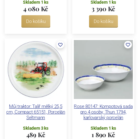
Skladem 1 ks
Skladem 1 ks
4 080 Kč
3 390 Kč
Do košíku
Do košíku
Můj traktor: Talíř mělký 25,5
Rose 80147: Kompotová sada
cm, Compact 65151, Porcelán
pro 4 osoby, Thun 1794,
Seltmann
karlovarský porcelán
Skladem 3 ks
Skladem 1 ks
489 Kč
1 890 Kč