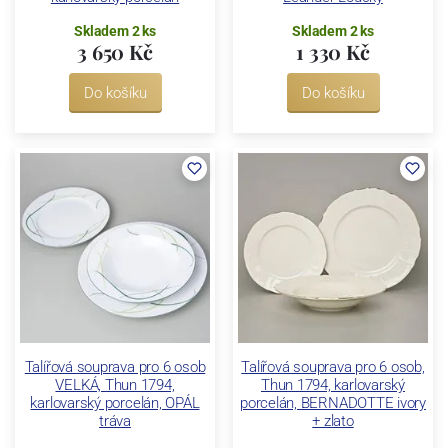
Skladem 2 ks
Skladem 2 ks
3 650 Kč
1 330 Kč
Do košíku
Do košíku
Talířová souprava pro 6 osob
Talířová souprava pro 6 osob,
VELKÁ, Thun 1794,
Thun 1794, karlovarský
karlovarský porcelán, OPÁL
porcelán, BERNADOTTE ivory
tráva
+ zlato