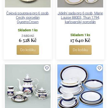
Čajová souprava pro 6 osob,
Jídelní sada pro 6 osob, Marie
Cecily, porcelán
Louise 88003, Thun 1794,
QueensCrown
karlovarský porcelán
Skladem 1 ks
Skladem 1 ks
7 680 Kč
6 528 Kč
17 640 Kč
Do košíku
Do košíku