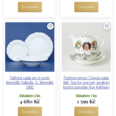
Do košíku
Do košíku
Talířová sada pro 6 osob,
Fashion pejsci: Čajová sada
Benedikt Valbella, G. Benedikt
3díl. Tea for one set, anglický
1882
kostní porcelán Roy Kirkham
Skladem 2 ks
Skladem 1 ks
4 680 Kč
1 599 Kč
Do košíku
Do košíku