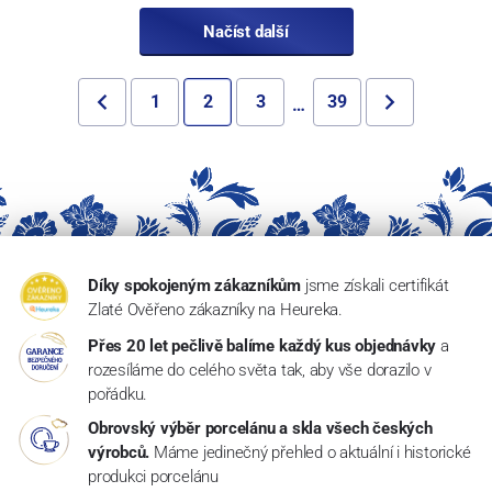
Načíst další
1
2
3
39
…
Díky spokojeným zákazníkům
jsme získali certifikát
Zlaté Ověřeno zákazníky na Heureka.
Přes 20 let pečlivě balíme každý kus objednávky
a
rozesíláme do celého světa tak, aby vše dorazilo v
pořádku.
Obrovský výběr porcelánu a skla všech českých
výrobců.
Máme jedinečný přehled o aktuální i historické
produkci porcelánu