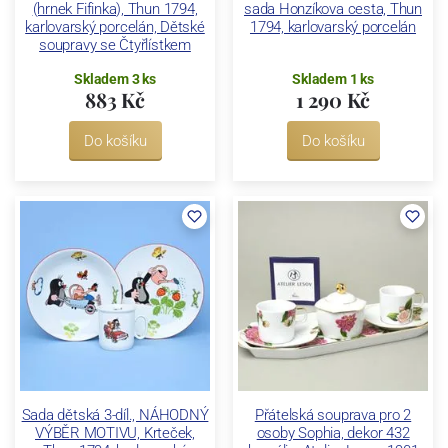
(hrnek Fifinka), Thun 1794,
sada Honzíkova cesta, Thun
karlovarský porcelán, Dětské
1794, karlovarský porcelán
soupravy se Čtyřlístkem
Skladem 3 ks
Skladem 1 ks
883 Kč
1 290 Kč
Do košíku
Do košíku
Sada dětská 3-díl., NÁHODNÝ
Přátelská souprava pro 2
VÝBĚR MOTIVU, Krteček,
osoby Sophia, dekor 432