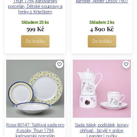
Thun 1794, karlovarský
kamélie, Atelier Lesov 1901
porcelán, Dětské soupravy a
hrnky s Krtečkem
Skladem 25 ks
Skladem 2 ks
599 Kč
4 890 Kč
Do košíku
Do košíku
Rose 80147: Talířová sada pro
Sada šálek, podšálek, konev,
4 osoby, Thun 1794,
ohřívač , bicykl + srdce,
karlovarský porcelán
Leander Loučky