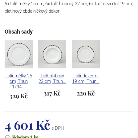
6x talíř mělký 25 cm, 6x talíř hluboký 22 cm, 6x talíř dezertní 19 cm,
platinový obdelníčkový dekor
Obsah sady
Talíř mělký 25
Talíř hluboký
Talíř dezertní
cm, Thun
22 cm, Thun…
19 cm, Thun…
1794,…
317 Kč
229 Kč
329 Kč
4 601 Kč
s DPH
Skladem 1 ks