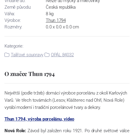
Vhodné do:
Nelze do myčky a mikrovlnky
Země původu:
Česká republika
Váha:
8 kg
Výrobce:
Thun 1794
Rozměry:
0.0 x 0.0 x 0.0 cm
Kategorie:
Talířové soupravy
OPÁL 84032
O značce Thun 1794
Největší (podle tržeb) domácí výrobce porcelánu z okolí Karlových
Varů. Ve třech továrnách (Lesov, Klášterec nad Ohří, Nová Role)
vyrábí moderní i tradiční porcelánové tvary a dekory.
Thun 1794, výroba porcelánu, video
Nová Role:
Závod byl založen roku 1921. Po druhé světové válce