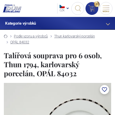
0
CZK
MENU
Kategorie výrobků
Podle vzoru a výrobců
Thun karlovarský porcelán
OPÁL 84032
Talířová souprava pro 6 osob,
Thun 1794, karlovarský
porcelán, OPÁL 84032