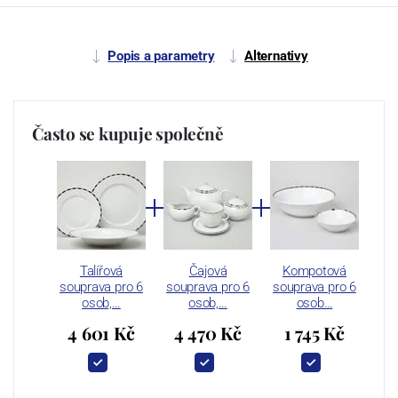
Popis a parametry
Alternativy
Často se kupuje společně
Talířová
Čajová
Kompotová
souprava pro 6
souprava pro 6
souprava pro 6
osob,…
osob,…
osob…
4 601 Kč
4 470 Kč
1 745 Kč