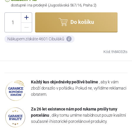
dostupné i na prodejně (Jugoslávská 567/16, Praha 2)
Do košíku
Nákupem získáte 4601 Cibuláků
Kód: th84032ts
Každý kus objednávky pečlivě balíme
, aby k vám
zboží dorazilo v pořádku. Pokud ne, vyřídíme reklamaci
obratem.
Za 26 let existence nám pod rukama prošly tuny
porcelánu
, díky tomu umíme nabídnout pouze kvalitní
současné i historické porcelánové produkty.