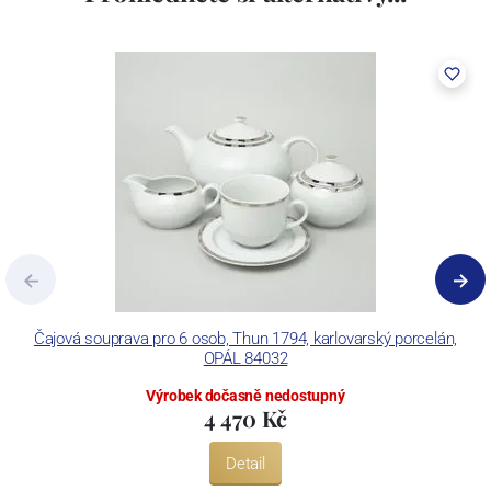
včetně ochranné známky a technologických zařízení. Závod je
vybaven zařízením na výrobu tlakového lití, moderními komorovými
pecemi a vtavnou dekorační pecí. Závod je schopen dekorovat své
výrobky pomocí klasických dekoračních technik.
Concordia Lesov používá ochrannou známku LC a Thun Hotel &
Restaurant.
Čajová souprava pro 6 osob, Thun 1794, karlovarský porcelán,
OPÁL 84032
Výrobek dočasně nedostupný
4 470 Kč
Detail