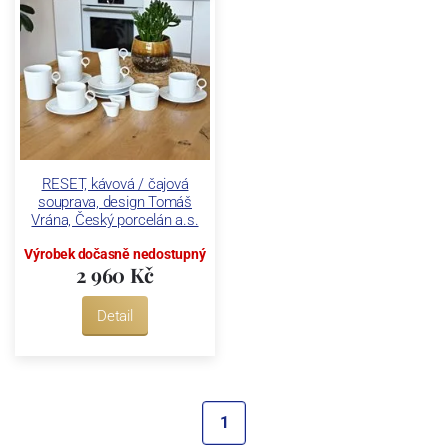
RESET, kávová / čajová
souprava, design Tomáš
Vrána, Český porcelán a.s.
Výrobek dočasně nedostupný
2 960 Kč
Detail
1