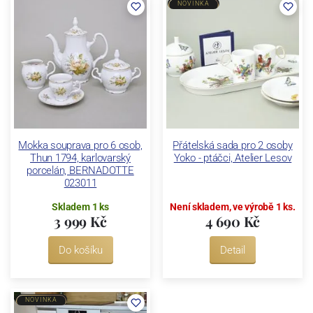
NOVINKA
Mokka souprava pro 6 osob,
Přátelská sada pro 2 osoby
Thun 1794, karlovarský
Yoko - ptáčci, Atelier Lesov
porcelán, BERNADOTTE
023011
Skladem 1 ks
Není skladem, ve výrobě 1 ks.
3 999 Kč
4 690 Kč
Do košíku
Detail
NOVINKA