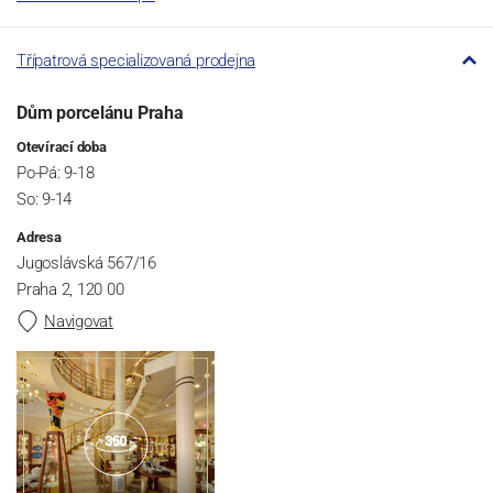
Třípatrová specializovaná prodejna
Dům porcelánu Praha
Otevírací doba
Po-Pá: 9-18
So: 9-14
Adresa
Jugoslávská 567/16
Praha 2, 120 00
Navigovat