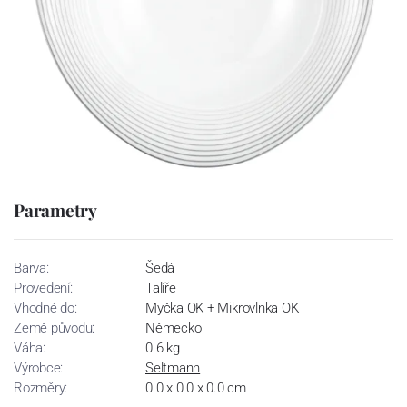
Parametry
Barva:
Šedá
Provedení:
Talíře
Vhodné do:
Myčka OK + Mikrovlnka OK
Země původu:
Německo
Váha:
0.6 kg
Výrobce:
Seltmann
Rozměry:
0.0 x 0.0 x 0.0 cm