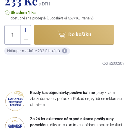
233 Kč
s DPH
Skladem 1 ks
dostupné i na prodejně (Jugoslávská 567/16, Praha 2)
Do košíku
Nákupem získáte 232 Cibuláků
Kód: s23328th
Každý kus objednávky pečlivě balíme
, aby k vám
zboží dorazilo v pořádku. Pokud ne, vyřídíme reklamaci
obratem.
Za 26 let existence nám pod rukama prošly tuny
porcelánu
, díky tomu umíme nabídnout pouze kvalitní