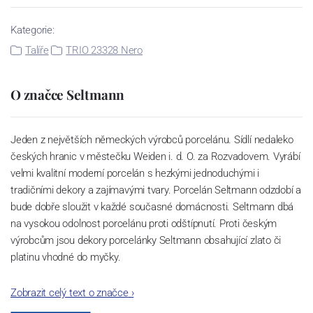
Kategorie:
Talíře
TRIO 23328 Nero
O značce Seltmann
Jeden z největších německých výrobců porcelánu. Sídlí nedaleko
českých hranic v městečku Weiden i. d. O. za Rozvadovem. Vyrábí
velmi kvalitní moderní porcelán s hezkými jednoduchými i
tradičními dekory a zajímavými tvary. Porcelán Seltmann odzdobí a
bude dobře sloužit v každé současné domácnosti. Seltmann dbá
na vysokou odolnost porcelánu proti odštípnutí. Proti českým
výrobcům jsou dekory porcelánky Seltmann obsahující zlato či
platinu vhodné do myčky.
Zobrazit celý text o značce
›