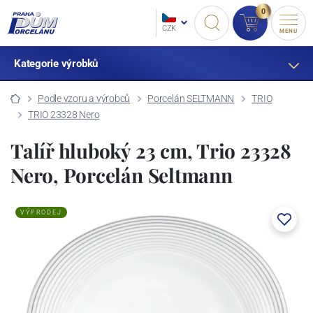
0
CZK
MENU
Kategorie výrobků
Podle vzoru a výrobců
Porcelán SELTMANN
TRIO
TRIO 23328 Nero
Talíř hluboký 23 cm, Trio 23328
Nero, Porcelán Seltmann
VÝPRODEJ