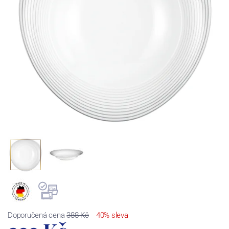
Doporučená cena
388 Kč
40% sleva