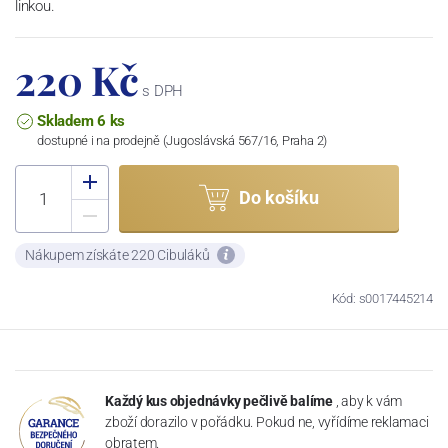
linkou.
220 Kč
s DPH
Skladem 6 ks
dostupné i na prodejně (Jugoslávská 567/16, Praha 2)
Do košíku
Nákupem získáte 220 Cibuláků
Kód: s0017445214
Každý kus objednávky pečlivě balíme
, aby k vám
zboží dorazilo v pořádku. Pokud ne, vyřídíme reklamaci
obratem.