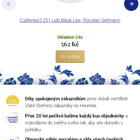
Cukřenka 0,25 l, Lido Black Line, Porcelán Seltmann
Skladem 2 ks
562 Kč
Do košíku
Díky spokojeným zákazníkům
jsme získali certifikát
Zlaté Ověřeno zákazníky na Heureka.
Přes 20 let pečlivě balíme každý kus objednávky
a
rozesíláme do celého světa tak, aby vše dorazilo v
pořádku.
Obrovský výběr porcelánu a skla všech českých