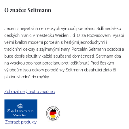
O značce Seltmann
Jeden z největších německých výrobců porcelánu. Sídlí nedaleko
českých hranic v městečku Weiden i. d. O. za Rozvadovem. Vyrábí
velmi kvalitní moderní porcelán s hezkými jednoduchými i
tradičními dekory a zajímavými tvary. Porcelán Seltmann odzdobí a
bude dobře sloužit v každé současné domácnosti. Seltmann dbá
na vysokou odolnost porcelánu proti odštípnutí. Proti českým
výrobcům jsou dekory porcelánky Seltmann obsahující zlato či
platinu vhodné do myčky.
Zobrazit celý text o značce
›
Zobrazit produkty