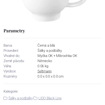
Parametry
Barva:
Černá a bílá
Provedení:
Šálky a podšálky
Vhodné do:
Myčka OK + Mikrovlnka OK
Země původu:
Německo
Váha:
0.06 kg
Výrobce:
Seltmann
Rozměry:
0.0 x 0.0 x 0.0 cm
Kategorie:
Šálky a podšálky
LIDO Black Line