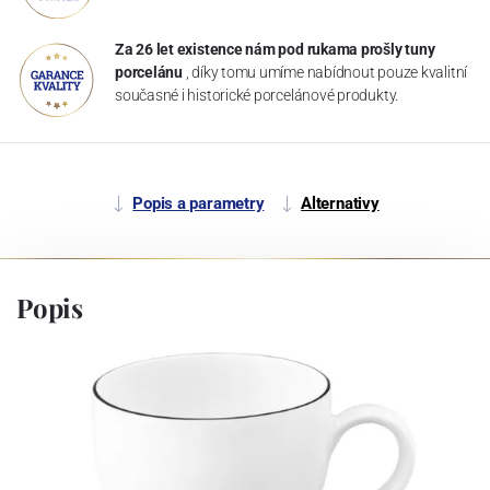
Za 26 let existence nám pod rukama prošly tuny
porcelánu
, díky tomu umíme nabídnout pouze kvalitní
současné i historické porcelánové produkty.
Popis a parametry
Alternativy
Popis