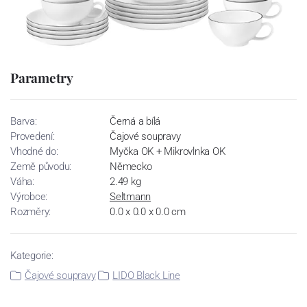
Parametry
Barva:
Černá a bílá
Provedení:
Čajové soupravy
Vhodné do:
Myčka OK + Mikrovlnka OK
Země původu:
Německo
Váha:
2.49 kg
Výrobce:
Seltmann
Rozměry:
0.0 x 0.0 x 0.0 cm
Kategorie:
Čajové soupravy
LIDO Black Line