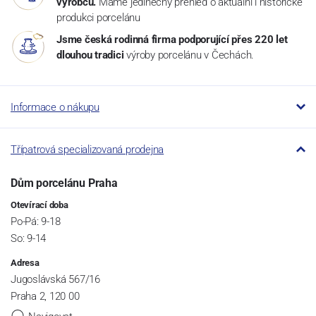
výrobců.
Máme jedinečný přehled o aktuální i historické
produkci porcelánu
Jsme česká rodinná firma podporující přes 220 let
dlouhou tradici
výroby porcelánu v Čechách.
Informace o nákupu
Třípatrová specializovaná prodejna
Dům porcelánu Praha
Otevírací doba
Po-Pá: 9-18
So: 9-14
Adresa
Jugoslávská 567/16
Praha 2, 120 00