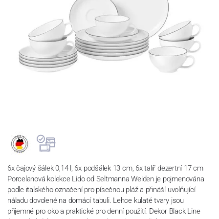
6x čajový šálek 0,14 l, 6x podšálek 13 cm, 6x talíř dezertní 17 cm
Porcelanová kolekce Lido od Seltmanna Weiden je pojmenována
podle italského označení pro písečnou pláž a přináší uvolňující
náladu dovolené na domácí tabuli. Lehce kulaté tvary jsou
příjemné pro oko a praktické pro denní použití. Dekor Black Line