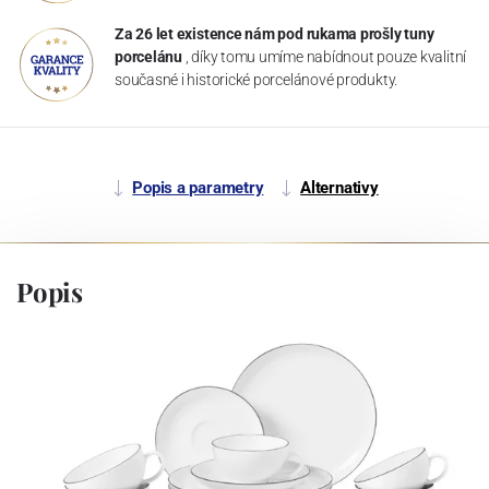
Za 26 let existence nám pod rukama prošly tuny
porcelánu
, díky tomu umíme nabídnout pouze kvalitní
současné i historické porcelánové produkty.
Popis a parametry
Alternativy
Popis