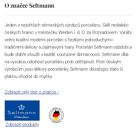
O značce Seltmann
Jeden z největších německých výrobců porcelánu. Sídlí nedaleko
českých hranic v městečku Weiden i. d. O. za Rozvadovem. Vyrábí
velmi kvalitní moderní porcelán s hezkými jednoduchými i
tradičními dekory a zajímavými tvary. Porcelán Seltmann odzdobí a
bude dobře sloužit v každé současné domácnosti. Seltmann dbá
na vysokou odolnost porcelánu proti odštípnutí. Proti českým
výrobcům jsou dekory porcelánky Seltmann obsahující zlato či
platinu vhodné do myčky.
Zobrazit celý text o značce
›
Zobrazit produkty