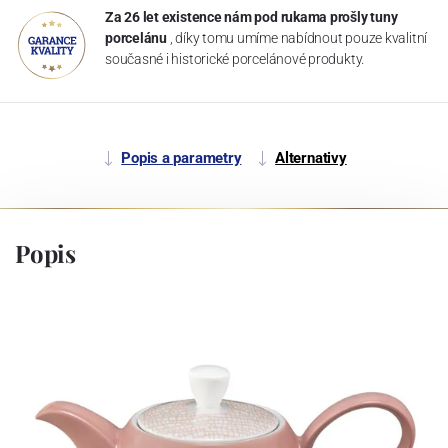
Za 26 let existence nám pod rukama prošly tuny
porcelánu
, díky tomu umíme nabídnout pouze kvalitní
současné i historické porcelánové produkty.
Popis a parametry
Alternativy
Popis