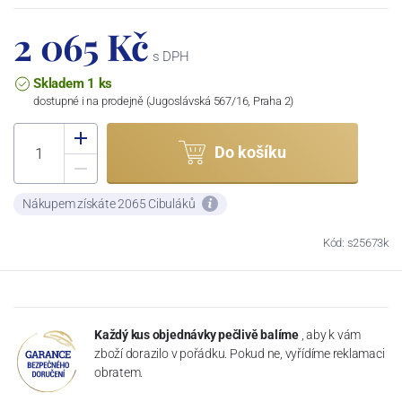
2 065 Kč
s DPH
Skladem 1 ks
dostupné i na prodejně (Jugoslávská 567/16, Praha 2)
Do košíku
Nákupem získáte 2065 Cibuláků
Kód: s25673k
Každý kus objednávky pečlivě balíme
, aby k vám
zboží dorazilo v pořádku. Pokud ne, vyřídíme reklamaci
obratem.