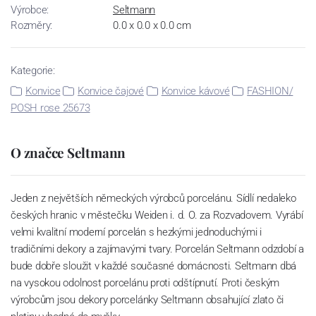
Výrobce:
Seltmann
Rozměry:
0.0 x 0.0 x 0.0 cm
Kategorie:
Konvice
Konvice čajové
Konvice kávové
FASHION/
POSH rose 25673
O značce Seltmann
Jeden z největších německých výrobců porcelánu. Sídlí nedaleko
českých hranic v městečku Weiden i. d. O. za Rozvadovem. Vyrábí
velmi kvalitní moderní porcelán s hezkými jednoduchými i
tradičními dekory a zajímavými tvary. Porcelán Seltmann odzdobí a
bude dobře sloužit v každé současné domácnosti. Seltmann dbá
na vysokou odolnost porcelánu proti odštípnutí. Proti českým
výrobcům jsou dekory porcelánky Seltmann obsahující zlato či