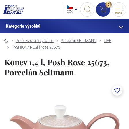
0
CZK
MENU
Kategorie výrobků
Podle vzoru a výrobců
Porcelán SELTMANN
LIFE
FASHION/ POSH rose 25673
Konev 1,4 l, Posh Rose 25673,
Porcelán Seltmann