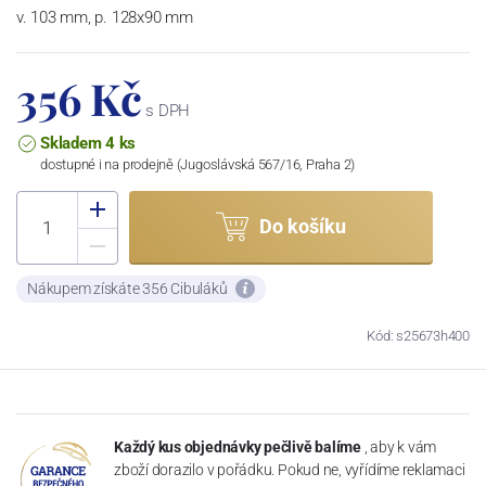
v. 103 mm, p. 128x90 mm
356 Kč
s DPH
Skladem 4 ks
dostupné i na prodejně (Jugoslávská 567/16, Praha 2)
Do košíku
Nákupem získáte 356 Cibuláků
Kód: s25673h400
Každý kus objednávky pečlivě balíme
, aby k vám
zboží dorazilo v pořádku. Pokud ne, vyřídíme reklamaci