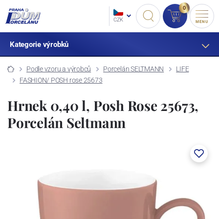
0
CZK
MENU
Kategorie výrobků
Podle vzoru a výrobců
Porcelán SELTMANN
LIFE
FASHION/ POSH rose 25673
Hrnek 0,40 l, Posh Rose 25673,
Porcelán Seltmann