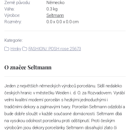
Země původu:
Německo
Váha:
0.3 kg
Výrobce:
Seltmann
Rozměry:
0.0 x 0.0 x 0.0 cm
Kategorie:
Hrnky
FASHION/ POSH rose 25673
O značce Seltmann
Jeden z největších německých výrobců porcelánu. Sídlí nedaleko
českých hranic v městečku Weiden i. d. O. za Rozvadovem. Vyrábí
velmi kvalitní moderní porcelán s hezkými jednoduchými i
tradičními dekory a zajímavými tvary. Porcelán Seltmann odzdobí a
bude dobře sloužit v každé současné domácnosti. Seltmann dbá
na vysokou odolnost porcelánu proti odštípnutí. Proti českým
výrobcům jsou dekory porcelánky Seltmann obsahující zlato či