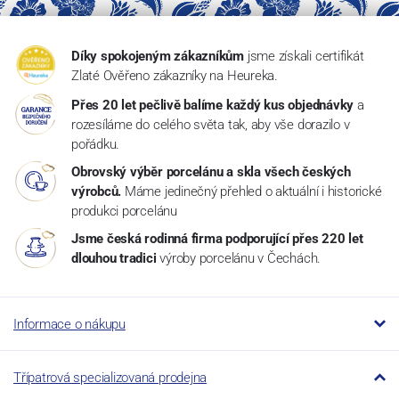
Díky spokojeným zákazníkům
jsme získali certifikát
Zlaté Ověřeno zákazníky na Heureka.
Přes 20 let pečlivě balíme každý kus objednávky
a
rozesíláme do celého světa tak, aby vše dorazilo v
pořádku.
Obrovský výběr porcelánu a skla všech českých
výrobců.
Máme jedinečný přehled o aktuální i historické
produkci porcelánu
Jsme česká rodinná firma podporující přes 220 let
dlouhou tradici
výroby porcelánu v Čechách.
Informace o nákupu
Třípatrová specializovaná prodejna