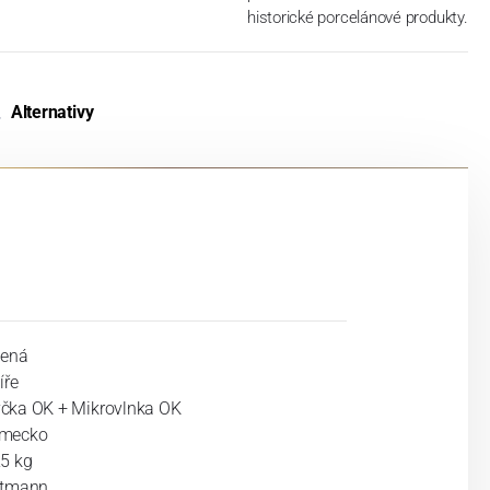
historické porcelánové produkty.
Alternativy
lená
íře
čka OK + Mikrovlnka OK
mecko
25 kg
ltmann