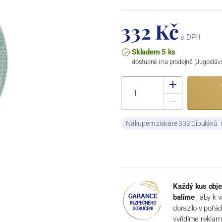
332 Kč
s DPH
Skladem 5 ks
dostupné i na prodejně (Jugosláv
Nákupem získáte 332 Cibuláků
Každý kus obje
balíme
, aby k 
dorazilo v pořá
vyřídíme reklam