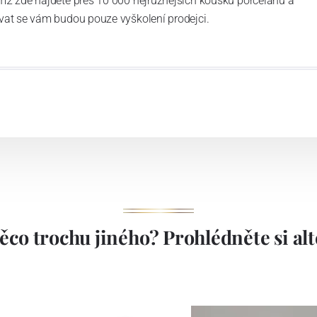
m2 zde najdete přes 10 000 nejrůznějších kousků porcelánu a
vat se vám budou pouze vyškolení prodejci.
ěco trochu jiného? Prohlédněte si alte