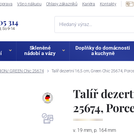
oprava
Vše o nákupu
Ohlasy zákazníků
Kariéra
Kontakty
05 314
, So 9-14
Skleněné
Doplňky do domácnosti
í
nádobí a vázy
a kuchyně
ION/ GREEN Chic 25674
Talíř dezertní 16,5 cm, Green Chic 25674, Por
Talíř dezer
25674, Porc
v. 19 mm, p. 164 mm