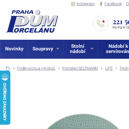
Instagram
Facebook
D
221 5
Po-Pá 9-18
Stolní
Nádobí k
Novinky
Soupravy
nádobí
servírován
Podle vzoru a výrobců
Porcelán SELTMANN
LIFE
FASH