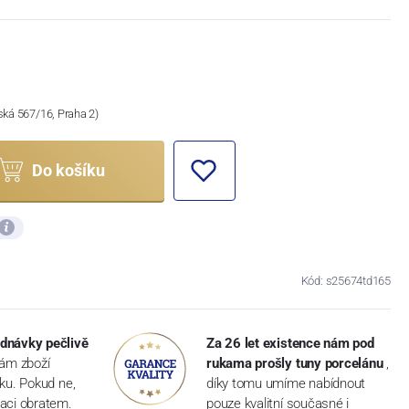
ská 567/16, Praha 2)
Do košíku
Kód: s25674td165
dnávky pečlivě
Za 26 let existence nám pod
vám zboží
rukama prošly tuny porcelánu
,
dku. Pokud ne,
díky tomu umíme nabídnout
aci obratem.
pouze kvalitní současné i