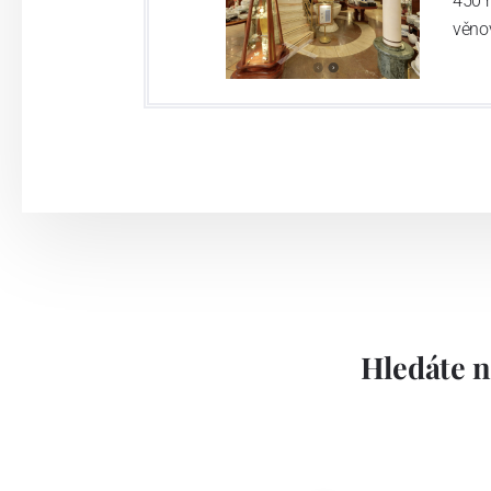
450 
věno
Hledáte n