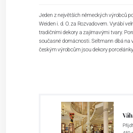
Jeden z největších německých výrobců po
Weiden i. d. O. za Rozvadovem. Vyrábí vel
tradičními dekory a zajímavými tvary. Po
současné domácnosti. Seltmann dbá na vys
českým výrobcům jsou dekory porcelánky 
Váh
Přij