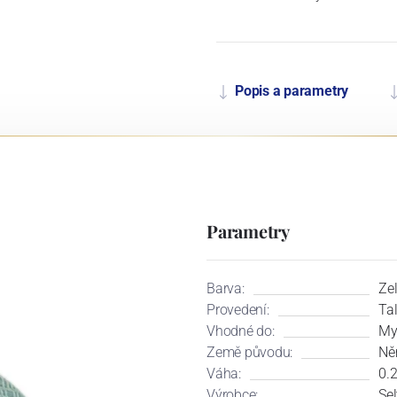
Popis a parametry
Parametry
Barva:
Ze
Provedení:
Tal
Vhodné do:
My
Země původu:
Ně
Váha:
0.
Výrobce:
Se