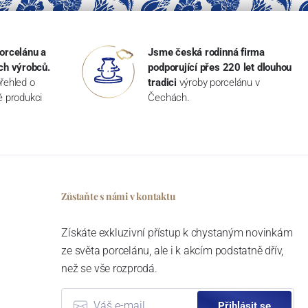
orcelánu a
Jsme česká rodinná firma
ch výrobců.
podporující přes 220 let dlouhou
řehled o
tradici
výroby porcelánu v
ké produkci
Čechách.
Zůstaňte s námi v kontaktu
Získáte exkluzivní přístup k chystaným novinkám
ze světa porcelánu, ale i k akcím podstatně dřív,
než se vše rozprodá.
Přihlásit se