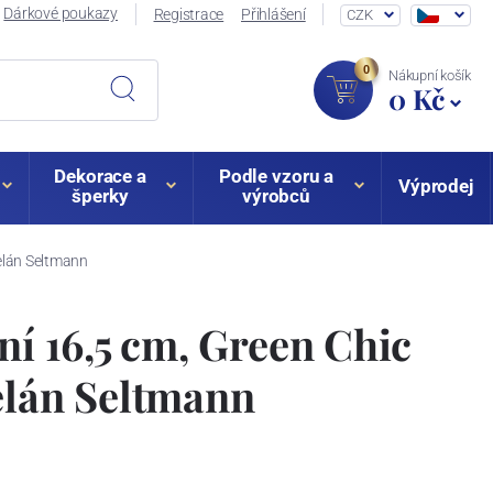
Dárkové poukazy
Registrace
Přihlášení
CZK
0
Nákupní košík
0 Kč
Dekorace a
Podle vzoru a
Výprodej
šperky
výrobců
celán Seltmann
tní 16,5 cm, Green Chic
elán Seltmann