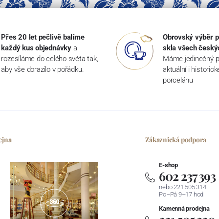
Přes 20 let pečlivě balíme
Obrovský výběr p
každý kus objednávky
a
skla všech český
rozesíláme do celého světa tak,
Máme jedinečný p
aby vše dorazilo v pořádku.
aktuální i historic
porcelánu
ejna
Zákaznická podpora
E-shop
602 237 393
nebo 221 505 314
Po–Pá 9–17 hod
Kamenná prodejna