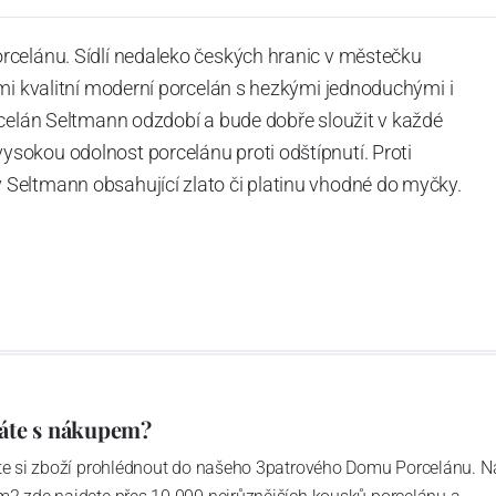
rcelánu. Sídlí nedaleko českých hranic v městečku
mi kvalitní moderní porcelán s hezkými jednoduchými i
rcelán Seltmann odzdobí a bude dobře sloužit v každé
okou odolnost porcelánu proti odštípnutí. Proti
Seltmann obsahující zlato či platinu vhodné do myčky.
áte s nákupem?
ďte si zboží prohlédnout do našeho 3patrového Domu Porcelánu. N