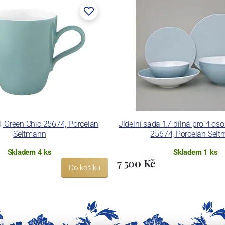
l, Green Chic 25674, Porcelán
Jídelní sada 17-dílná pro 4 oso
Seltmann
25674, Porcelán Sel
Skladem 4 ks
Skladem 1 ks
7 500 Kč
Do košíku