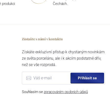
ké produkci
Čechách.
Zůstaňte s námi v kontaktu
Získáte exkluzivní přístup k chystaným novinkám
ze světa porcelánu, ale i k akcím podstatně dřív,
než se vše rozprodá.
Přihlásit se
Souhlasím se
zpracováním osobních údajů