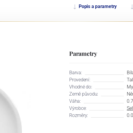
Popis a parametry
Parametry
Barva:
Bíl
Provedení:
Tal
Vhodné do:
My
Země původu:
Ně
Váha:
0.
Výrobce:
Se
Rozměry:
0.0