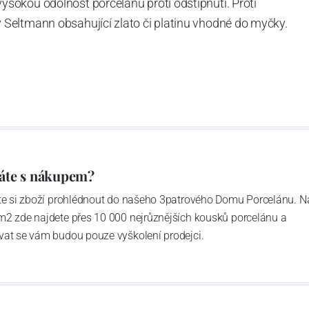
okou odolnost porcelánu proti odštípnutí. Proti
Seltmann obsahující zlato či platinu vhodné do myčky.
áte s nákupem?
ďte si zboží prohlédnout do našeho 3patrového Domu Porcelánu. N
m2 zde najdete přes 10 000 nejrůznějších kousků porcelánu a
vat se vám budou pouze vyškolení prodejci.