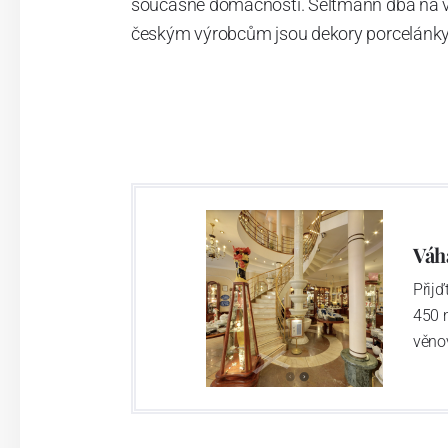
současné domácnosti. Seltmann dbá na vys
českým výrobcům jsou dekory porcelánky 
Váh
Přij
450 
věno