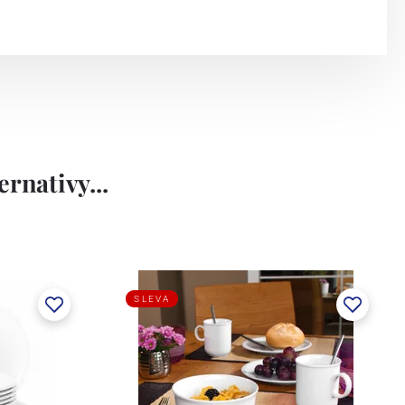
rnativy...
SLEVA