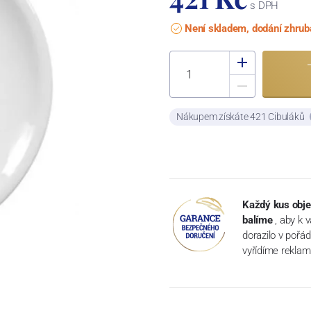
s DPH
Není skladem, dodání zhrub
Nákupem získáte 421 Cibuláků
Každý kus obje
balíme
, aby k 
dorazilo v pořá
vyřídíme reklam