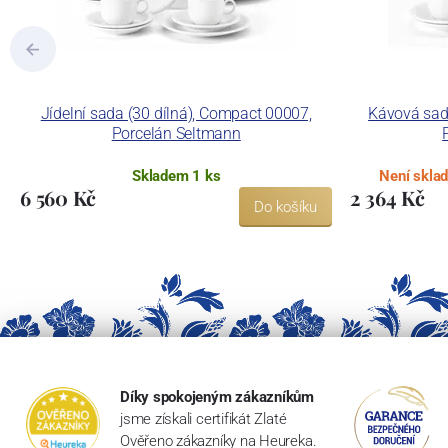
Jídelní sada (30 dílná), Compact 00007,
Kávová sad
Porcelán Seltmann
Skladem 1 ks
Není skla
6 560 Kč
2 364 Kč
Do košíku
Díky spokojeným zákazníkům
jsme získali certifikát Zlaté
Ověřeno zákazníky na Heureka.