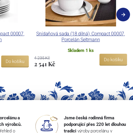
mpact 00007,
Snídaňová sada (18 dílná), Compact 00007,
n
Porcelán Seltmann
Skladem 1 ks
4 235 Kč
Do košíku
Do košíku
2 541 Kč
orcelánu a
Jsme česká rodinná firma
ch výrobců.
podporující přes 220 let dlouhou
řehled o
tradici
výroby porcelánu v