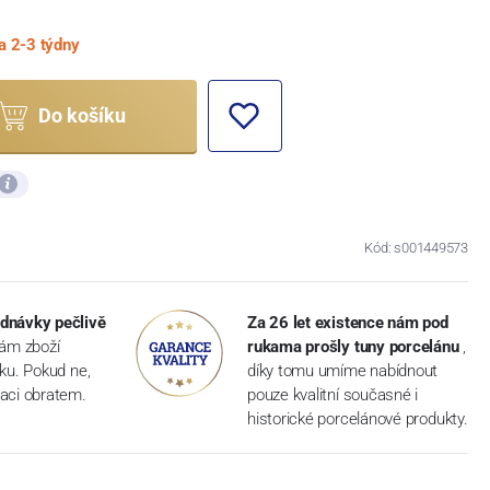
a 2-3 týdny
Do košíku
Kód: s001449573
dnávky pečlivě
Za 26 let existence nám pod
vám zboží
rukama prošly tuny porcelánu
,
dku. Pokud ne,
díky tomu umíme nabídnout
aci obratem.
pouze kvalitní současné i
historické porcelánové produkty.