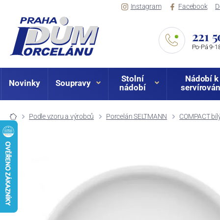
Instagram
Facebook
D
221 5
Po-Pá 9-18
Stolní
Nádobí k
Novinky
Soupravy
nádobí
servírován
Podle vzoru a výrobců
Porcelán SELTMANN
COMPACT bíl