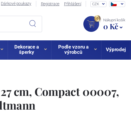
Dárkové poukazy
Registrace
Přihlášení
CZK
0
Nákupní košík
0 Kč
Dekorace a
Podle vzoru a
Výprodej
šperky
výrobců
 27 cm, Compact 00007,
eltmann