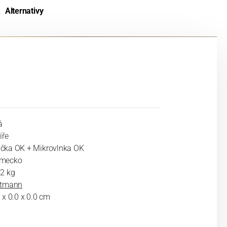
Alternativy
á
íře
čka OK + Mikrovlnka OK
mecko
72 kg
ltmann
 x 0.0 x 0.0 cm