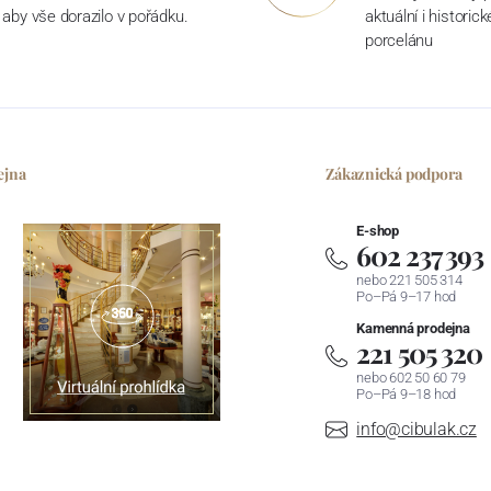
aby vše dorazilo v pořádku.
aktuální i historic
porcelánu
ejna
Zákaznická podpora
E-shop
602 237 393
nebo 221 505 314
Po–Pá 9–17 hod
Kamenná prodejna
221 505 320
nebo 602 50 60 79
Po–Pá 9–18 hod
info@cibulak.cz