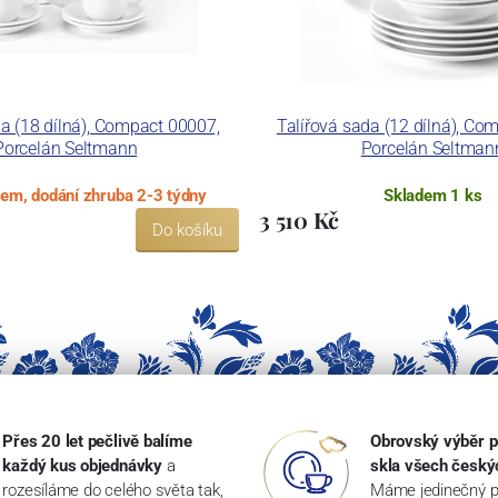
a (18 dílná), Compact 00007,
Talířová sada (12 dílná), Co
Porcelán Seltmann
Porcelán Seltman
dem, dodání zhruba 2-3 týdny
Skladem 1 ks
3 510 Kč
Do košíku
Přes 20 let pečlivě balíme
Obrovský výběr p
každý kus objednávky
a
skla všech český
rozesíláme do celého světa tak,
Máme jedinečný p