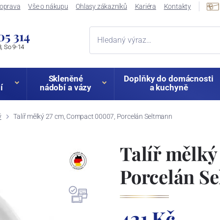
oprava
Vše o nákupu
Ohlasy zákazníků
Kariéra
Kontakty
05 314
, So 9-14
Skleněné
Doplňky do domácnosti
í
nádobí a vázy
a kuchyně
ý
Talíř mělký 27 cm, Compact 00007, Porcelán Seltmann
Talíř mělký
Porcelán S
421 Kč