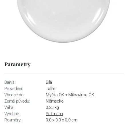
Parametry
Barva:
Bílá
Provedení:
Talíře
Vhodné do:
Myčka OK + Mikrovlnka OK
Země původu:
Německo
Váha:
0.25 kg
Výrobce:
Seltmann
Rozměry:
0.0 x 0.0 x 0.0 cm