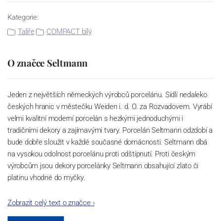
Kategorie:
Talíře
COMPACT bílý
O značce Seltmann
Jeden z největších německých výrobců porcelánu. Sídlí nedaleko
českých hranic v městečku Weiden i. d. O. za Rozvadovem. Vyrábí
velmi kvalitní moderní porcelán s hezkými jednoduchými i
tradičními dekory a zajímavými tvary. Porcelán Seltmann odzdobí a
bude dobře sloužit v každé současné domácnosti. Seltmann dbá
na vysokou odolnost porcelánu proti odštípnutí. Proti českým
výrobcům jsou dekory porcelánky Seltmann obsahující zlato či
platinu vhodné do myčky.
Zobrazit celý text o značce
›