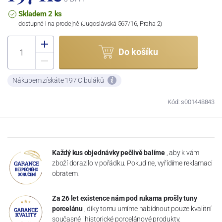
Skladem 2 ks
dostupné i na prodejně (Jugoslávská 567/16, Praha 2)
Do košíku
Nákupem získáte 197 Cibuláků
Kód: s001448843
Každý kus objednávky pečlivě balíme
, aby k vám
zboží dorazilo v pořádku. Pokud ne, vyřídíme reklamaci
obratem.
Za 26 let existence nám pod rukama prošly tuny
porcelánu
, díky tomu umíme nabídnout pouze kvalitní
současné i historické porcelánové produkty.