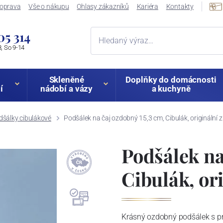
oprava
Vše o nákupu
Ohlasy zákazníků
Kariéra
Kontakty
05 314
, So 9-14
Skleněné
Doplňky do domácnosti
í
nádobí a vázy
a kuchyně
dšálky cibulákové
Podšálek na čaj ozdobný 15,3 cm, Cibulák, originální z
Podšálek na
Cibulák, or
Krásný ozdobný podšálek s p