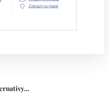
a
Zobrazit na mapě
rnativy...