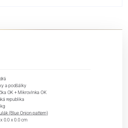
drá
ky a podšálky
ka OK + Mikrovlnka OK
ká republika
 kg
ulák (Blue Onion pattern)
 x 0.0 x 0.0 cm