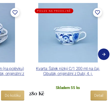
POUZE NA PRODEJNĚ
n (na polévku)
Kvarta: Šálek nízký C/1 200 ml na čaj,
k, originální z
Cibulák, originální z Dubí, 4. j.
Skladem 55 ks
280 Kč
Do košíku
Detail