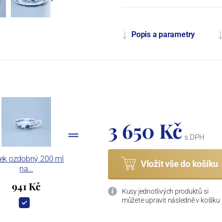
Popis a parametry
3 650 Kč
s DPH
ek ozdobný 200 ml
Vložit vše do košíku
na…
941 Kč
Kusy jednotlivých produktů si
můžete upravit následně v košíku