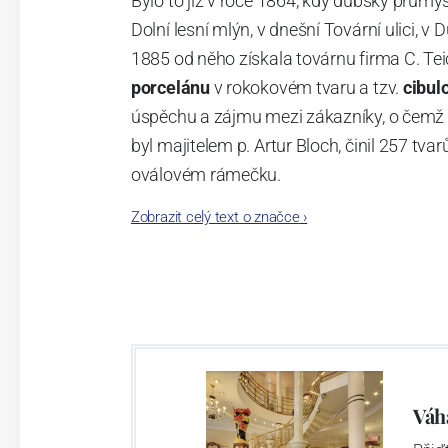
Bylo to již v roce 1864, kdy dubský průmy
Dolní lesní mlýn, v dnešní Tovární ulici, v 
1885 od něho získala továrnu firma C. Tei
porcelánu
v rokokovém tvaru a tzv.
cibul
úspěchu a zájmu mezi zákazníky, o čemž s
byl majitelem p. Artur Bloch, činil 257 
oválovém rámečku.
Zobrazit celý text o značce
›
Dnes, kdy čtete tento úvod, nese firma n
provedení je 850 tvarů. Tyto výrobky jso
průmyslu České republiky jako „
Český výr
Výroba cibuláku na videu
Váh