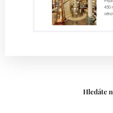
Přij
450 
věno
Hledáte n