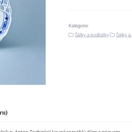
Kategorie:
Šálky a podšálky
Šálky a
rn)