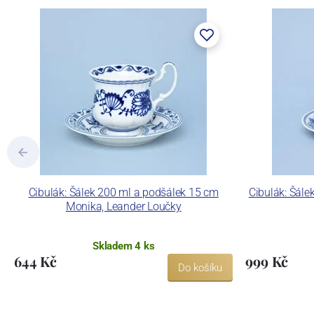
Cibulák: Šálek 200 ml a podšálek 15 cm
Cibulák: Šále
Monika, Leander Loučky
Skladem 4 ks
644 Kč
999 Kč
Do košíku