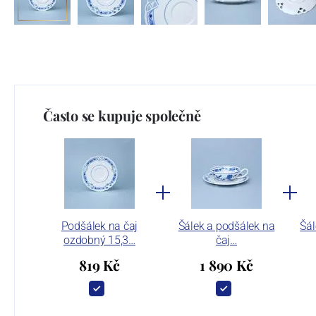
Často se kupuje společně
Podšálek na čaj
Šálek a podšálek na
Šál
ozdobný 15,3…
čaj…
819 Kč
1 890 Kč