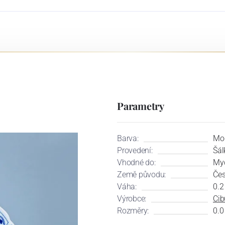
Parametry
Barva:
Mo
Provedení:
Šál
Vhodné do:
Myč
Země původu:
Čes
Váha:
0.2
Výrobce:
Cib
Rozměry:
0.0