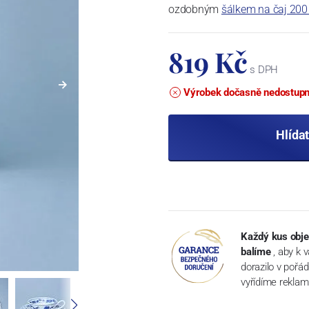
ozdobným
šálkem na čaj 200
819 Kč
s DPH
Výrobek dočasně nedostup
Hlída
Každý kus obje
balíme
, aby k 
dorazilo v pořá
vyřídíme reklam