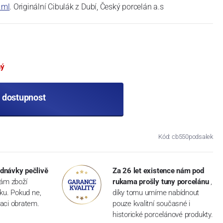
 ml
. Originální Cibulák z Dubí, Český porcelán a.s
ný
t dostupnost
Kód: cb550podsalek
dnávky pečlivě
Za 26 let existence nám pod
vám zboží
rukama prošly tuny porcelánu
,
dku. Pokud ne,
díky tomu umíme nabídnout
aci obratem.
pouze kvalitní současné i
historické porcelánové produkty.