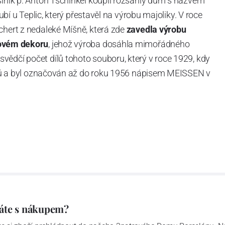
slník p. Anton Tschinkel koupil rozsáhlý dům s názvem
Dubí u Teplic, který přestavěl na výrobu majoliky. V roce
chert z nedaleké Míšně, která zde
zavedla výrobu
ovém dekoru
, jehož výroba dosáhla mimořádného
vědčí počet dílů tohoto souboru, který v roce 1929, kdy
tvarů a byl označován až do roku 1956 nápisem MEISSEN v
ázev
Český porcelán
a počet jeho dílů v cibulovém
u garantovány Asociací sklářského a keramického
obek
“.
áte s nákupem?