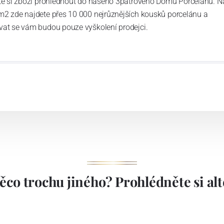
ďte si zboží prohlédnout do našeho 3patrového Domu Porcelánu. N
m2 zde najdete přes 10 000 nejrůznějších kousků porcelánu a
vat se vám budou pouze vyškolení prodejci.
ěco trochu jiného? Prohlédněte si alte