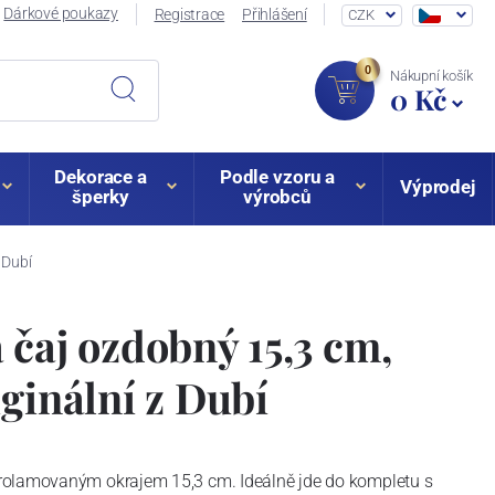
Dárkové poukazy
Registrace
Přihlášení
CZK
0
Nákupní košík
0 Kč
Dekorace a
Podle vzoru a
Výprodej
šperky
výrobců
 Dubí
 čaj ozdobný 15,3 cm,
iginální z Dubí
rolamovaným okrajem 15,3 cm. Ideálně jde do kompletu s