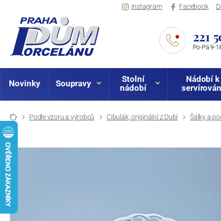
Instagram
Facebook
D
221 5
Po-Pá 9-18
Stolní
Nádobí k
Novinky
Soupravy
nádobí
servírován
Podle vzoru a výrobců
Cibulák, originální z Dubí
Šálky a po