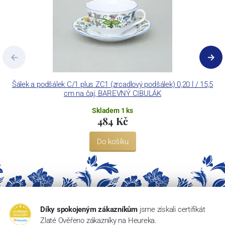
Šálek a podšálek C/1 plus ZC1 (zrcadlový podšálek) 0,20 l / 15,5
cm na čaj, BAREVNÝ CIBULÁK
Skladem 1 ks
484 Kč
Do košíku
Díky spokojeným zákazníkům
jsme získali certifikát
Zlaté Ověřeno zákazníky na Heureka.