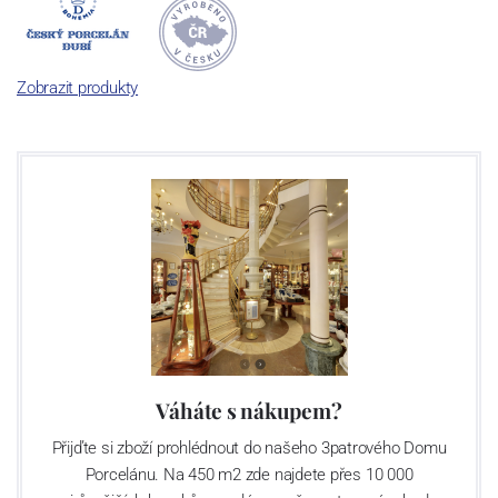
počet jeho dílů v cibulovém provedení je 850 tvarů. Tyto výrobky
jsou garantovány Asociací sklářského a keramického průmyslu
České republiky jako „
Český výrobek
“.
Zobrazit produkty
Výroba cibuláku na videu
Váháte s nákupem?
Přijďte si zboží prohlédnout do našeho 3patrového Domu
Porcelánu. Na 450 m2 zde najdete přes 10 000