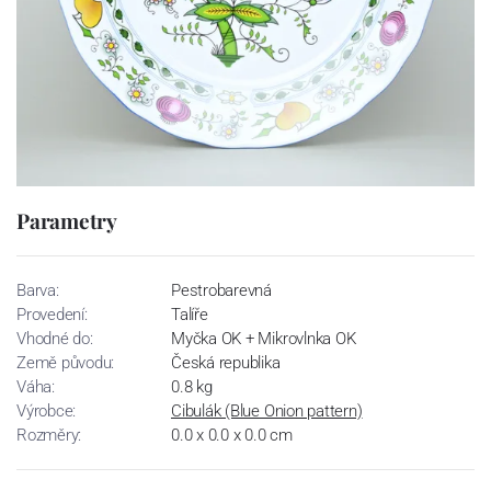
Parametry
Barva:
Pestrobarevná
Provedení:
Talíře
Vhodné do:
Myčka OK + Mikrovlnka OK
Země původu:
Česká republika
Váha:
0.8 kg
Výrobce:
Cibulák (Blue Onion pattern)
Rozměry:
0.0 x 0.0 x 0.0 cm