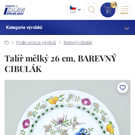
0
CZK
MENU
Kategorie výrobků
Podle vzoru a výrobců
Barevný cibulák
Talíř mělký 26 cm, BAREVNÝ
CIBULÁK