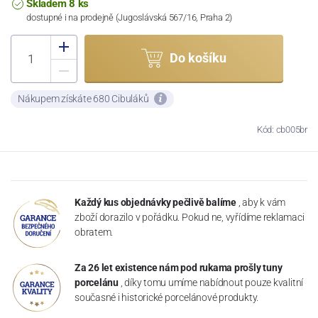
Skladem 8 ks
dostupné i na prodejně (Jugoslávská 567/16, Praha 2)
Do košíku
Nákupem získáte 680 Cibuláků
Kód: cb005br
Každý kus objednávky pečlivě balíme
, aby k vám
zboží dorazilo v pořádku. Pokud ne, vyřídíme reklamaci
obratem.
Za 26 let existence nám pod rukama prošly tuny
porcelánu
, díky tomu umíme nabídnout pouze kvalitní
současné i historické porcelánové produkty.