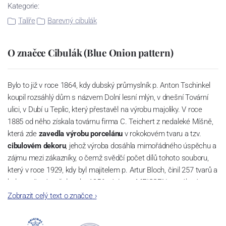
Kategorie:
Talíře
Barevný cibulák
O značce Cibulák (Blue Onion pattern)
Bylo to již v roce 1864, kdy dubský průmyslník p. Anton Tschinkel
koupil rozsáhlý dům s názvem Dolní lesní mlýn, v dnešní Tovární
ulici, v Dubí u Teplic, který přestavěl na výrobu majoliky. V roce
1885 od něho získala továrnu firma C. Teichert z nedaleké Míšně,
která zde
zavedla výrobu porcelánu
v rokokovém tvaru a tzv.
cibulovém dekoru
, jehož výroba dosáhla mimořádného úspěchu a
zájmu mezi zákazníky, o čemž svědčí počet dílů tohoto souboru,
který v roce 1929, kdy byl majitelem p. Artur Bloch, činil 257 tvarů a
byl označován až do roku 1956 nápisem MEISSEN v oválovém
rámečku.
Zobrazit celý text o značce
›
Dnes, kdy čtete tento úvod, nese firma název
Český porcelán
a