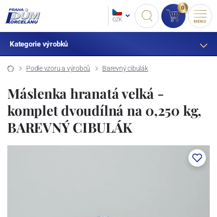
0
CZK
MENU
Kategorie výrobků
Podle vzoru a výrobců
Barevný cibulák
Máslenka hranatá velká -
komplet dvoudílná na 0,250 kg,
BAREVNÝ CIBULÁK