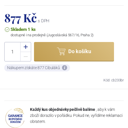
877 Kč
s DPH
Skladem 1 ks
dostupné i na prodejně (Jugoslávská 567/16, Praha 2)
Do košíku
Nákupem získáte 877 Cibuláků
Kód: cb233br
Každý kus objednávky pečlivě balíme
, aby k vám
zboží dorazilo v pořádku. Pokud ne, vyřídíme reklamaci
obratem.