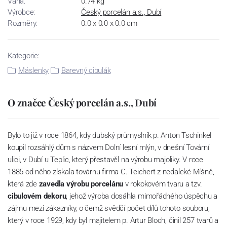
Váha:
0.74 kg
Výrobce:
Český porcelán a.s., Dubí
Rozměry:
0.0 x 0.0 x 0.0 cm
Kategorie:
Máslenky
Barevný cibulák
O značce Český porcelán a.s., Dubí
Bylo to již v roce 1864, kdy dubský průmyslník p. Anton Tschinkel
koupil rozsáhlý dům s názvem Dolní lesní mlýn, v dnešní Tovární
ulici, v Dubí u Teplic, který přestavěl na výrobu majoliky. V roce
1885 od něho získala továrnu firma C. Teichert z nedaleké Míšně,
která zde
zavedla výrobu porcelánu
v rokokovém tvaru a tzv.
cibulovém dekoru
, jehož výroba dosáhla mimořádného úspěchu a
zájmu mezi zákazníky, o čemž svědčí počet dílů tohoto souboru,
který v roce 1929, kdy byl majitelem p. Artur Bloch, činil 257 tvarů a