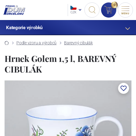
0
CZK
MENU
Kategorie výrobků
Podle vzoru a výrobců
Barevný cibulák
Hrnek Golem 1,5 l, BAREVNÝ
CIBULÁK