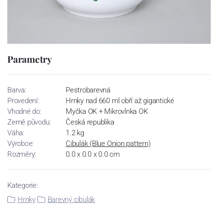
Parametry
Barva:
Pestrobarevná
Provedení:
Hrnky nad 660 ml obří až gigantické
Vhodné do:
Myčka OK + Mikrovlnka OK
Země původu:
Česká republika
Váha:
1.2 kg
Výrobce:
Cibulák (Blue Onion pattern)
Rozměry:
0.0 x 0.0 x 0.0 cm
Kategorie:
Hrnky
Barevný cibulák