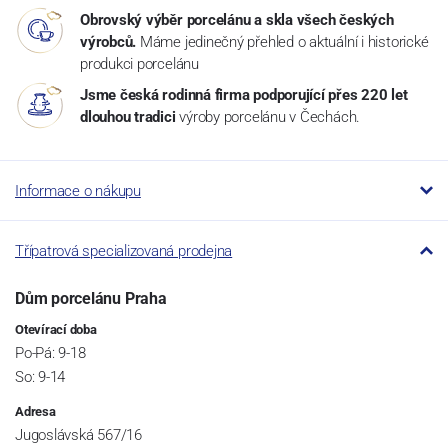
Obrovský výběr porcelánu a skla všech českých
výrobců.
Máme jedinečný přehled o aktuální i historické
produkci porcelánu
Jsme česká rodinná firma podporující přes 220 let
dlouhou tradici
výroby porcelánu v Čechách.
Informace o nákupu
Třípatrová specializovaná prodejna
Dům porcelánu Praha
Otevírací doba
Po-Pá: 9-18
So: 9-14
Adresa
Jugoslávská 567/16