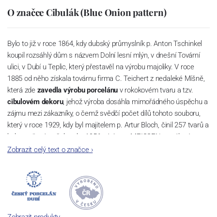
O značce Cibulák (Blue Onion pattern)
Bylo to již v roce 1864, kdy dubský průmyslník p. Anton Tschinkel
koupil rozsáhlý dům s názvem Dolní lesní mlýn, v dnešní Tovární
ulici, v Dubí u Teplic, který přestavěl na výrobu majoliky. V roce
1885 od něho získala továrnu firma C. Teichert z nedaleké Míšně,
která zde
zavedla výrobu porcelánu
v rokokovém tvaru a tzv.
cibulovém dekoru
, jehož výroba dosáhla mimořádného úspěchu a
zájmu mezi zákazníky, o čemž svědčí počet dílů tohoto souboru,
který v roce 1929, kdy byl majitelem p. Artur Bloch, činil 257 tvarů a
byl označován až do roku 1956 nápisem MEISSEN v oválovém
rámečku.
Zobrazit celý text o značce
›
Dnes, kdy čtete tento úvod, nese firma název
Český porcelán
a
počet jeho dílů v cibulovém provedení je 850 tvarů. Tyto výrobky
jsou garantovány Asociací sklářského a keramického průmyslu
České republiky jako „
Český výrobek
“.