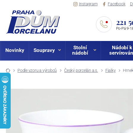
Instagram
Facebook
D
221 5
Po-Pá 9-18
Stolní
Nádobí k
Novinky
Soupravy
nádobí
servírován
Podle vzoru a výrobců
Český porcelán a.s.
Fialky
Hrnek