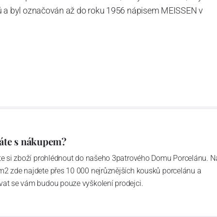
tvarů a byl označován až do roku 1956 nápisem MEISSEN v
ázev
Český porcelán
a počet jeho dílů v cibulovém
u garantovány Asociací sklářského a keramického
obek
“.
áte s nákupem?
ďte si zboží prohlédnout do našeho 3patrového Domu Porcelánu. N
m2 zde najdete přes 10 000 nejrůznějších kousků porcelánu a
vat se vám budou pouze vyškolení prodejci.