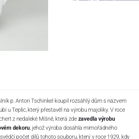
slník p. Anton Tschinkel koupil rozsáhlý dům s názvem
Dubí u Teplic, který přestavěl na výrobu majoliky. V roce
chert z nedaleké Míšně, která zde
zavedla výrobu
ovém dekoru
, jehož výroba dosáhla mimořádného
vědčí počet dílů tohoto souboru, který v roce 1929, kdy