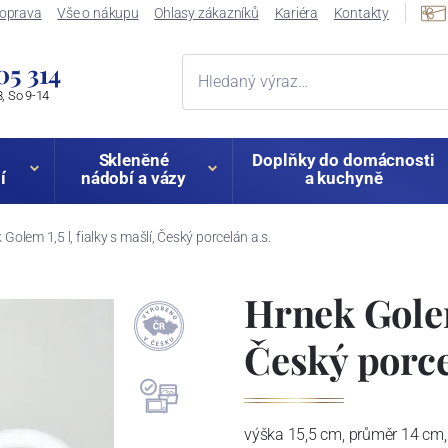
oprava
Vše o nákupu
Ohlasy zákazníků
Kariéra
Kontakty
05 314
, So 9-14
Skleněné
Doplňky do domácnosti
í
nádobí a vázy
a kuchyně
 Golem 1,5 l, fialky s mašlí, Český porcelán a.s.
Hrnek Golem 
Český porce
výška 15,5 cm, průměr 14 cm,