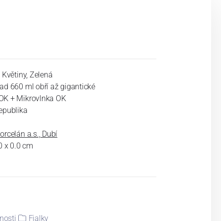
, Květiny, Zelená
ad 660 ml obří až gigantické
OK + Mikrovlnka OK
epublika
orcelán a.s., Dubí
.0 x 0.0 cm
nosti
Fialky