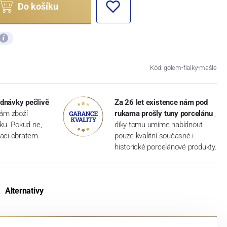
Do košíku
Kód: golem-fialky-mašle
dnávky pečlivě
Za 26 let existence nám pod
vám zboží
rukama prošly tuny porcelánu
,
dku. Pokud ne,
díky tomu umíme nabídnout
aci obratem.
pouze kvalitní současné i
historické porcelánové produkty.
Alternativy