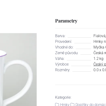
Parametry
Barva:
Fialová
Provedení:
Hrnky n
Vhodné do:
Myčka 
Země původu:
Česká r
Váha:
1.2 kg
Výrobce:
Český p
Rozměry:
0.0 x 0
Kategorie:
Hrnky
Doplňky do domác