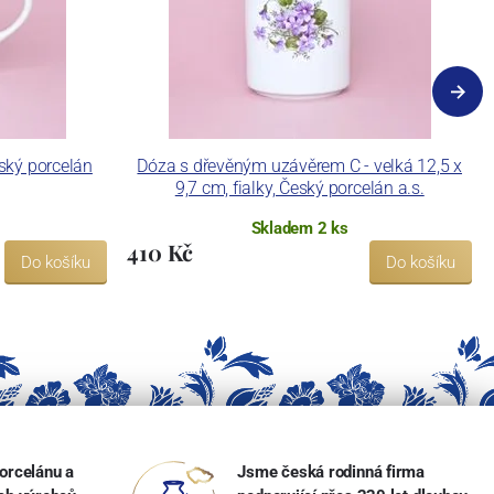
eský porcelán
Dóza s dřevěným uzávěrem C - velká 12,5 x
9,7 cm, fialky, Český porcelán a.s.
Skladem 2 ks
410 Kč
Do košíku
Do košíku
orcelánu a
Jsme česká rodinná firma