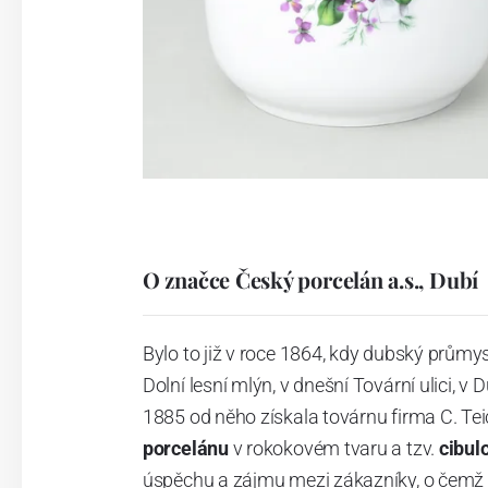
O značce Český porcelán a.s., Dubí
Bylo to již v roce 1864, kdy dubský průmy
Dolní lesní mlýn, v dnešní Tovární ulici, v 
1885 od něho získala továrnu firma C. Tei
porcelánu
v rokokovém tvaru a tzv.
cibul
úspěchu a zájmu mezi zákazníky, o čemž s