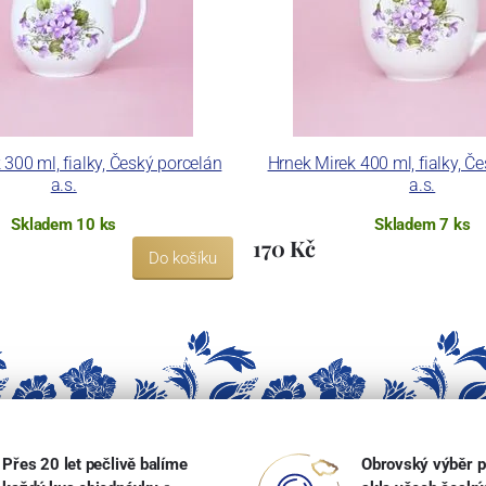
300 ml, fialky, Český porcelán
Hrnek Mirek 400 ml, fialky, Č
a.s.
a.s.
Skladem 10 ks
Skladem 7 ks
170 Kč
Do košíku
Přes 20 let pečlivě balíme
Obrovský výběr p