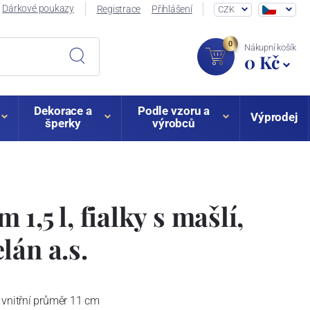
Dárkové poukazy
Registrace
Přihlášení
CZK
0
Nákupní košík
0 Kč
Dekorace a
Podle vzoru a
Výprodej
šperky
výrobců
1,5 l, fialky s mašlí,
lán a.s.
 vnitřní průměr 11 cm