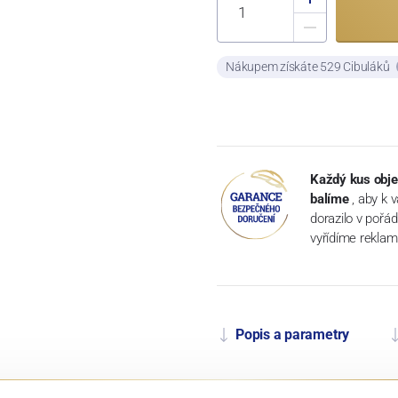
Nákupem získáte 529 Cibuláků
Každý kus obje
balíme
, aby k 
dorazilo v pořá
vyřídíme reklam
Popis a parametry