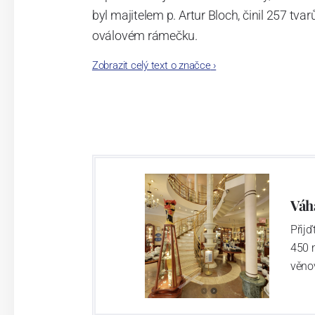
byl majitelem p. Artur Bloch, činil 257 
oválovém rámečku.
Zobrazit celý text o značce
›
Dnes, kdy čtete tento úvod, nese firma n
provedení je 850 tvarů. Tyto výrobky jso
průmyslu České republiky jako „
Český výr
Váh
Přij
450 
věno