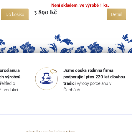
Není skladem, ve výrobě 1 ks.
3 890 Kč
Do košíku
Detail
orcelánu a
Jsme česká rodinná firma
ch výrobců.
podporující přes 220 let dlouhou
řehled o
tradici
výroby porcelánu v
ké produkci
Čechách.