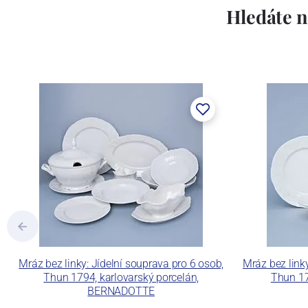
Lesov:
Hledáte n
Concordia Lesov byla založena 1888 Ern
součástí společnosti Karlovarský porce
a.s. včetně ochranné známky a technolog
tlakového lití, moderními komorovými
dekorovat své výrobky pomocí klasických
Concordia Lesov používá ochrannou znám
Mráz bez linky: Jídelní souprava pro 6 osob,
Mráz bez link
Thun 1794, karlovarský porcelán,
Thun 17
BERNADOTTE