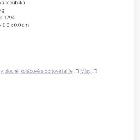
ká republika
kg
n 1794
x 0.0 x 0.0 cm
y ploché, koláčové a dortové talíře
Mísy