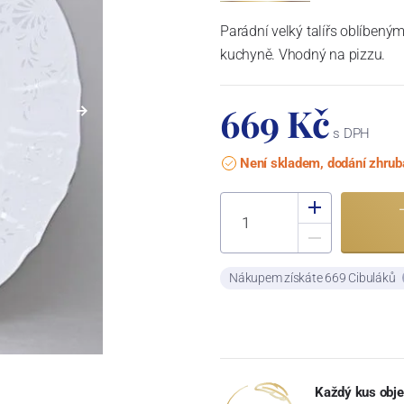
Parádní velký talířs oblíben
kuchyně. Vhodný na pizzu.
669 Kč
s DPH
Není skladem, dodání zhrub
Nákupem získáte 669 Cibuláků
Každý kus obje