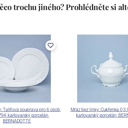
ěco trochu jiného? Prohlédněte si alte
stem Máderem. Po druhé světové válce se továrna stala
lán. V roce 2009 byla zakoupena společností Thun 1794
ických zařízení. Závod je vybaven zařízením na výrobu
 pecemi a vtavnou dekorační pecí. Závod je schopen
 dekoračních technik.
ku LC a Thun Hotel & Restaurant.
y: Talířová souprava pro 6 osob,
Mráz bez linky: Cukřenka 0,3 
94, karlovarský porcelán,
karlovarský porcelán, B
BERNADOTTE