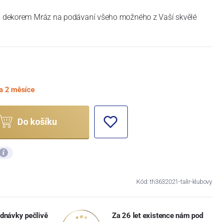
ým dekorem Mráz na podávaní všeho možného z Vaší skvělé
a 2 měsíce
Do košíku
Kód: th3632021-talir-klubovy
dnávky pečlivě
Za 26 let existence nám pod