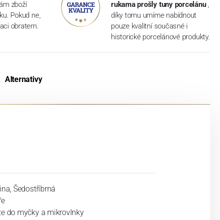
vám zboží
rukama prošly tuny porcelánu
,
dku. Pokud ne,
díky tomu umíme nabídnout
aci obratem.
pouze kvalitní současné i
historické porcelánové produkty.
Alternativy
ina, Šedostříbrná
ře
ze do myčky a mikrovlnky