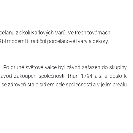
celánu z okolí Karlových Varů. Ve třech továrnách
ábí moderní i tradiční porcelánové tvary a dekory.
. Po druhé světové válce byl závod zařazen do skupiny
 závod zakoupen společností Thun 1794 a.s. a došlo k
e zároveň stala sídlem celé společnosti a v jejím areálu
ítotisku. Thun 1794 a.s. zakoupila i práva k ochranným
íce jak 220-letou tradici výroby porcelánu. Kapacita
, závod je vybaven moderními technologickými zařízeními
vací komplex, rychlovýpalná pec, komorová pec, vtavná
ak v bílém, tak v dekorovaném provedení.