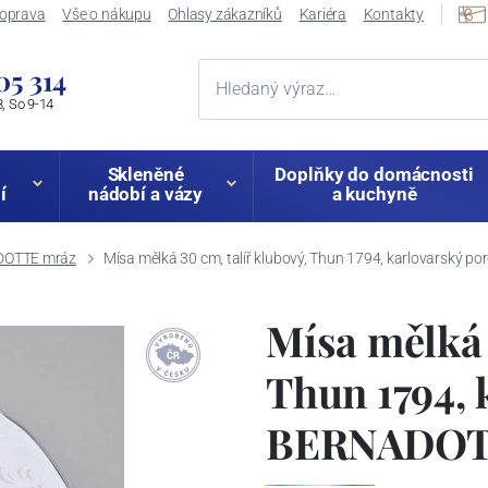
oprava
Vše o nákupu
Ohlasy zákazníků
Kariéra
Kontakty
05 314
, So 9-14
Skleněné
Doplňky do domácnosti
í
nádobí a vázy
a kuchyně
OTTE mráz
Mísa mělká 30 cm, talíř klubový, Thun 1794, karlovarský p
Mísa mělká 
Thun 1794, 
BERNADOTTE