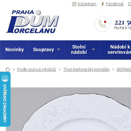
Instagram
Facebook
D
221 5
Po-Pá 9-18
Stolní
Nádobí k
Novinky
Soupravy
nádobí
servírován
Podle vzoru a výrobců
Thun karlovarský porcelán
BERNAD