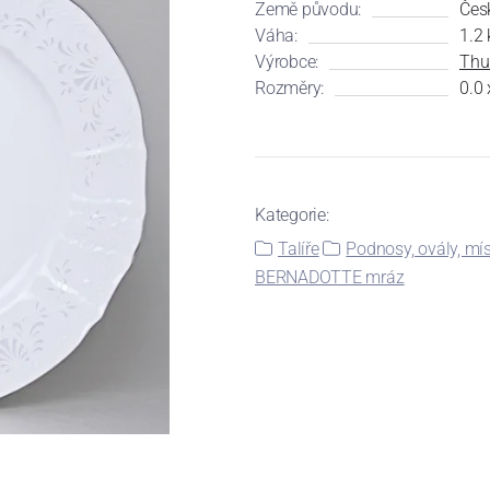
Země původu:
Čes
Váha:
1.2 
Výrobce:
Thu
Rozměry:
0.0 
Kategorie:
Talíře
Podnosy, ovály, mís
BERNADOTTE mráz