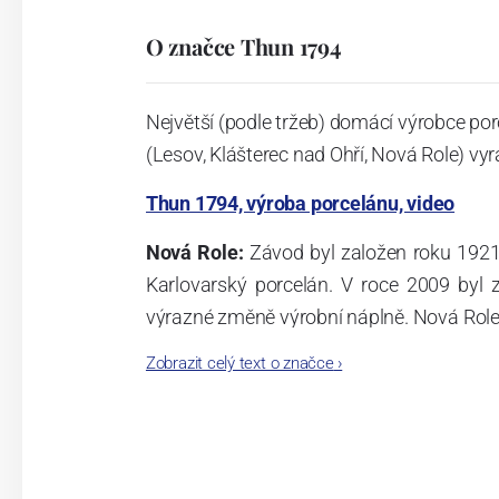
O značce Thun 1794
Největší (podle tržeb) domácí výrobce por
(Lesov, Klášterec nad Ohří, Nová Role) vyr
Thun 1794, výroba porcelánu, video
Nová Role:
Závod byl založen roku 1921
Karlovarský porcelán. V roce 2009 byl
výrazné změně výrobní náplně. Nová Role s
jsou umístěny i provoz servis a výroba s
Zobrazit celý text o značce
›
známkám a ve své výrobě navazuje na v
tohoto závodu je 3.500 - 4.000 tun ročně
- isostatické lisy, tlakové lití, glazo
dekorační pec. Závod nabízí své výrobky j