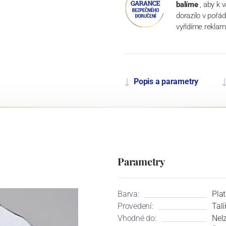
balíme
, aby k 
dorazilo v pořá
vyřídíme reklam
Popis a parametry
Parametry
Barva:
Plat
Provedení:
Talí
Vhodné do:
Nel