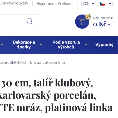
Dárkové poukazy
Registrace
Přihlášení
CZK
0
Nákupní košík
0 Kč
Dekorace a
Podle vzoru a
Výprodej
šperky
výrobců
orcelán, BERNADOTTE mráz, platinová linka
30 cm, talíř klubový,
karlovarský porcelán,
 mráz, platinová linka