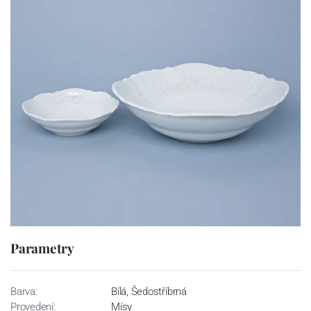
Parametry
Barva:
Bílá, Šedostříbrná
Provedení:
Mísy