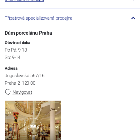
Třípatrová specializovaná prodejna
Dům porcelánu Praha
Otevírací doba
Po-Pá: 9-18
So: 9-14
Adresa
Jugoslávská 567/16
Praha 2, 120 00
Navigovat