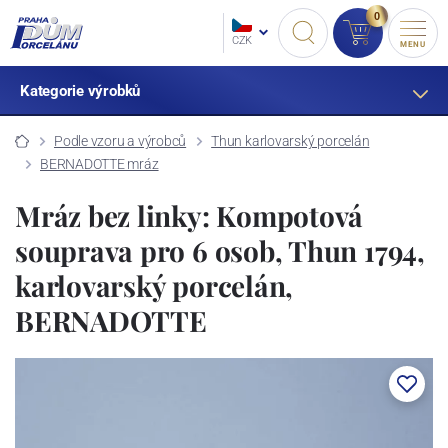
0
CZK
MENU
Kategorie výrobků
Podle vzoru a výrobců
Thun karlovarský porcelán
BERNADOTTE mráz
Mráz bez linky: Kompotová
souprava pro 6 osob, Thun 1794,
karlovarský porcelán,
BERNADOTTE