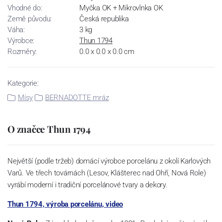
Vhodné do:
Myčka OK + Mikrovlnka OK
Země původu:
Česká republika
Váha:
3 kg
Výrobce:
Thun 1794
Rozměry:
0.0 x 0.0 x 0.0 cm
Kategorie:
Mísy
BERNADOTTE mráz
O značce Thun 1794
Největší (podle tržeb) domácí výrobce porcelánu z okolí Karlových
Varů. Ve třech továrnách (Lesov, Klášterec nad Ohří, Nová Role)
vyrábí moderní i tradiční porcelánové tvary a dekory.
Thun 1794, výroba porcelánu, video