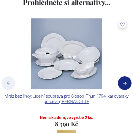
Prohlédněte si alternativy...
včetně ochranné známky a technologických zařízení. Závod je
vybaven zařízením na výrobu tlakového lití, moderními komorovými
pecemi a vtavnou dekorační pecí. Závod je schopen dekorovat své
výrobky pomocí klasických dekoračních technik.
Concordia Lesov používá ochrannou známku LC a Thun Hotel &
Restaurant.
Mráz bez linky: Jídelní souprava pro 6 osob, Thun 1794, karlovarský
porcelán, BERNADOTTE
Není skladem, ve výrobě 2 ks.
8 390 Kč