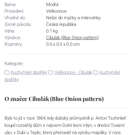
Barva:
Modrá
Provedení:
Velikonoce
Vhodné do:
Nelze do myčky a mikrovlnky
Země původu:
Česká republika
Váha:
0.1 kg
Výrobce:
Cibulák (Blue Onion pattern)
Rozměry:
0.0 x 0.0 x 0.0 cm
Kategorie:
Kuchyňské doplňky
Velikonoce - Cibulák
Kuchyňské
doplňky
O značce Cibulák (Blue Onion pattern)
Bylo to již v roce 1864, kdy dubský průmyslník p. Anton Tschinkel
koupil rozsáhlý dům s názvem Dolní lesní mlýn, v dnešní Tovární
ulici, v Dubí u Teplic, který přestavěl na výrobu majoliky. V roce