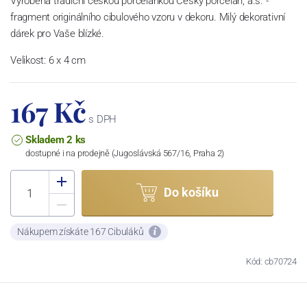
Vyrobená tradiční českou porcelánkou Český porcelán, a.s. -
fragment originálního cibulového vzoru v dekoru. Milý dekorativní
dárek pro Vaše blízké.
Velikost: 6 x 4 cm
167 Kč
s DPH
Skladem 2 ks
dostupné i na prodejně (Jugoslávská 567/16, Praha 2)
Do košíku
Nákupem získáte 167 Cibuláků
Kód: cb70724