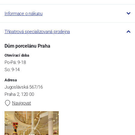
Informace o nákupu
Třípatrová specializovaná prodejna
Dům porcelánu Praha
Otevírací doba
Po-Pá: 9-18
So: 9-14
Adresa
Jugoslávská 567/16
Praha 2, 120 00
Navigovat