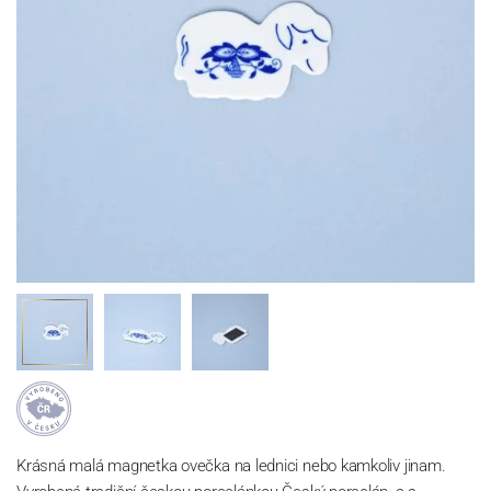
Krásná malá magnetka ovečka na lednici nebo kamkoliv jinam.