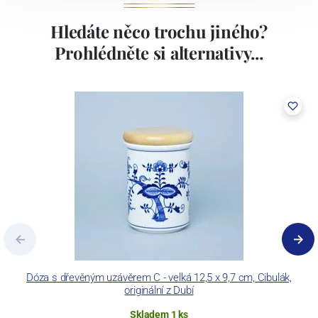
Hledáte něco trochu jiného?
Prohlédněte si alternativy...
Dóza s dřevěným uzávěrem C - velká 12,5 x 9,7 cm, Cibulák,
originální z Dubí
Skladem 1 ks