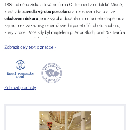
1885 od něho získala továrnu firma C. Teichert z nedaleké Míšně,
která zde
zavedla výrobu porcelánu
v rokokovém tvaru a tzv.
cibulovém dekoru
, jehož výroba dosáhla mimořádného úspěchu a
zájmu mezi zákazníky, o čemž svědčí počet dílů tohoto souboru,
který v roce 1929, kdy byl majitelem p. Artur Bloch, činil 257 tvarů a
byl označován až do roku 1956 nápisem MEISSEN v oválovém
rámečku.
Zobrazit celý text o značce
›
Dnes, kdy čtete tento úvod, nese firma název
Český porcelán
a
počet jeho dílů v cibulovém provedení je 850 tvarů. Tyto výrobky
jsou garantovány Asociací sklářského a keramického průmyslu
České republiky jako „
Český výrobek
“.
Zobrazit produkty
Výroba cibuláku na videu