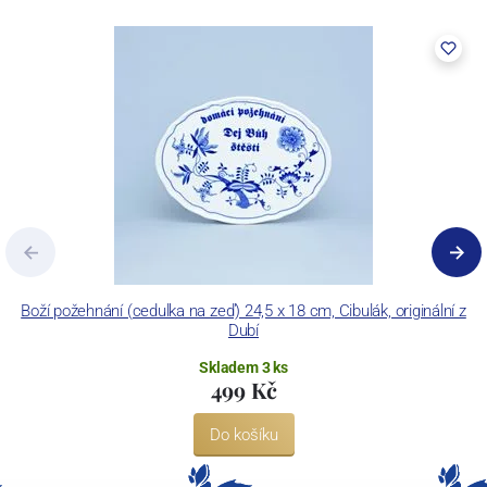
Boží požehnání (cedulka na zeď) 24,5 x 18 cm, Cibulák, originální z
Dubí
Skladem 3 ks
499 Kč
Do košíku