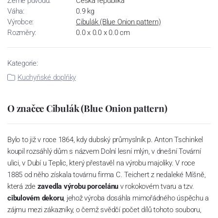
Země původu:
Česká republika
Váha:
0.9 kg
Výrobce:
Cibulák (Blue Onion pattern)
Rozměry:
0.0 x 0.0 x 0.0 cm
Kategorie:
Kuchyňské doplňky
O značce Cibulák (Blue Onion pattern)
Bylo to již v roce 1864, kdy dubský průmyslník p. Anton Tschinkel
koupil rozsáhlý dům s názvem Dolní lesní mlýn, v dnešní Tovární
ulici, v Dubí u Teplic, který přestavěl na výrobu majoliky. V roce
1885 od něho získala továrnu firma C. Teichert z nedaleké Míšně,
která zde
zavedla výrobu porcelánu
v rokokovém tvaru a tzv.
cibulovém dekoru
, jehož výroba dosáhla mimořádného úspěchu a
zájmu mezi zákazníky, o čemž svědčí počet dílů tohoto souboru,