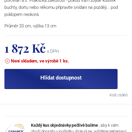
porcelán a.s. Praktická záležitost - pokud Vám zbyde kousek
buchty, dortu nebo někomu připravíte snídani na později... pod
poklopem neokorá.
Průměr 20 cm, výška 13 cm
1 872 Kč
s DPH
Není skladem, ve výrobě 1 ks.
Hlídat dostupnost
Kód: cb360
Každý kus objednávky pečlivě balíme
, aby k vám
zboží dorazilo v pořádku. Pokud ne, vyřídíme reklamaci