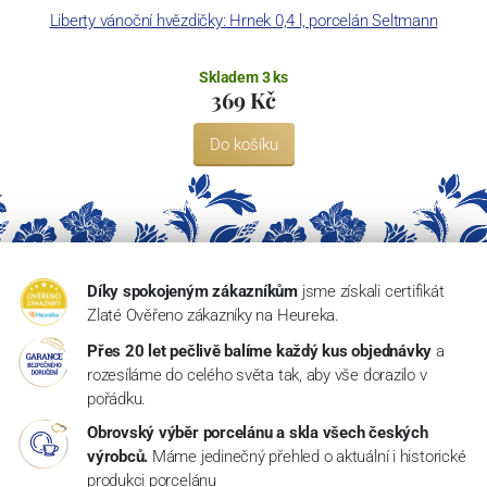
Liberty vánoční hvězdičky: Hrnek 0,4 l, porcelán Seltmann
Skladem 3 ks
369 Kč
Do košíku
Díky spokojeným zákazníkům
jsme získali certifikát
Zlaté Ověřeno zákazníky na Heureka.
Přes 20 let pečlivě balíme každý kus objednávky
a
rozesíláme do celého světa tak, aby vše dorazilo v
pořádku.
Obrovský výběr porcelánu a skla všech českých
výrobců.
Máme jedinečný přehled o aktuální i historické
produkci porcelánu