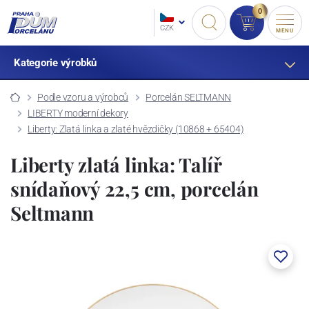
0
CZK
MENU
Kategorie výrobků
Podle vzoru a výrobců
Porcelán SELTMANN
LIBERTY moderní dekory
Liberty: Zlatá linka a zlaté hvězdičky (10868 + 65404)
Liberty zlatá linka: Talíř
snídaňový 22,5 cm, porcelán
Seltmann