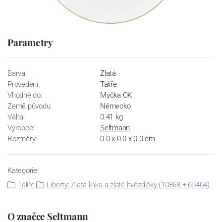
Parametry
Barva:
Zlatá
Provedení:
Talíře
Vhodné do:
Myčka OK
Země původu:
Německo
Váha:
0.41 kg
Výrobce:
Seltmann
Rozměry:
0.0 x 0.0 x 0.0 cm
Kategorie:
Talíře
Liberty: Zlatá linka a zlaté hvězdičky (10868 + 65404)
O značce Seltmann