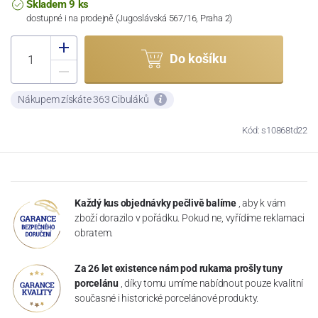
Skladem 9 ks
dostupné i na prodejně (Jugoslávská 567/16, Praha 2)
Do košíku
Nákupem získáte 363 Cibuláků
Kód: s10868td22
Každý kus objednávky pečlivě balíme
, aby k vám
zboží dorazilo v pořádku. Pokud ne, vyřídíme reklamaci
obratem.
Za 26 let existence nám pod rukama prošly tuny
porcelánu
, díky tomu umíme nabídnout pouze kvalitní
současné i historické porcelánové produkty.