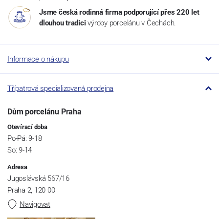
Jsme česká rodinná firma podporující přes 220 let
dlouhou tradici
výroby porcelánu v Čechách.
Informace o nákupu
Třípatrová specializovaná prodejna
Dům porcelánu Praha
Otevírací doba
Po-Pá: 9-18
So: 9-14
Adresa
Jugoslávská 567/16
Praha 2, 120 00
Navigovat