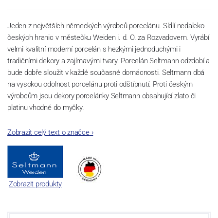
Jeden z největších německých výrobců porcelánu. Sídlí nedaleko
českých hranic v městečku Weiden i. d. O. za Rozvadovem. Vyrábí
velmi kvalitní moderní porcelán s hezkými jednoduchými i
tradičními dekory a zajímavými tvary. Porcelán Seltmann odzdobí a
bude dobře sloužit v každé současné domácnosti. Seltmann dbá
na vysokou odolnost porcelánu proti odštípnutí. Proti českým
výrobcům jsou dekory porcelánky Seltmann obsahující zlato či
platinu vhodné do myčky.
Zobrazit celý text o značce
›
Zobrazit produkty