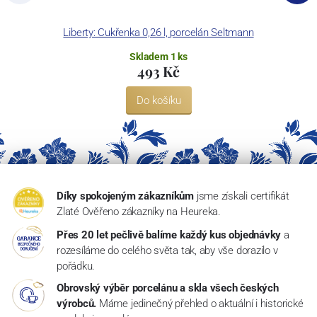
Liberty: Cukřenka 0,26 l, porcelán Seltmann
Skladem 1 ks
493 Kč
Do košíku
Díky spokojeným zákazníkům
jsme získali certifikát
Zlaté Ověřeno zákazníky na Heureka.
Přes 20 let pečlivě balíme každý kus objednávky
a
rozesíláme do celého světa tak, aby vše dorazilo v
pořádku.
Obrovský výběr porcelánu a skla všech českých
výrobců.
Máme jedinečný přehled o aktuální i historické