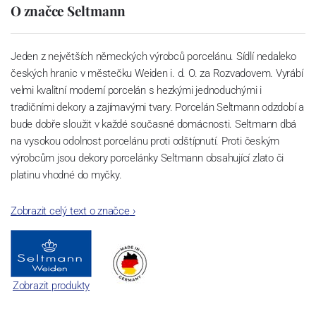
O značce Seltmann
Jeden z největších německých výrobců porcelánu. Sídlí nedaleko
českých hranic v městečku Weiden i. d. O. za Rozvadovem. Vyrábí
velmi kvalitní moderní porcelán s hezkými jednoduchými i
tradičními dekory a zajímavými tvary. Porcelán Seltmann odzdobí a
bude dobře sloužit v každé současné domácnosti. Seltmann dbá
na vysokou odolnost porcelánu proti odštípnutí. Proti českým
výrobcům jsou dekory porcelánky Seltmann obsahující zlato či
platinu vhodné do myčky.
Zobrazit celý text o značce
›
Zobrazit produkty