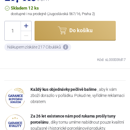
Skladem 12 ks
dostupné i na prodejně (Jugoslávská 567/16, Praha 2)
Do košíku
Nákupem získáte 217 Cibuláků
Kód: sL00003td17
Každý kus objednávky pečlivě balíme
, aby k vám
zboží dorazilo v pořádku. Pokud ne, vyřídíme reklamaci
obratem.
Za 26 let existence nám pod rukama prošly tuny
porcelánu
, díky tomu umíme nabídnout pouze kvalitní
současné i historické porcelánové produkty.