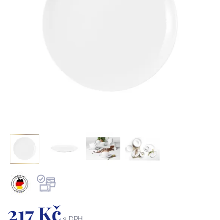
217 Kč
s DPH