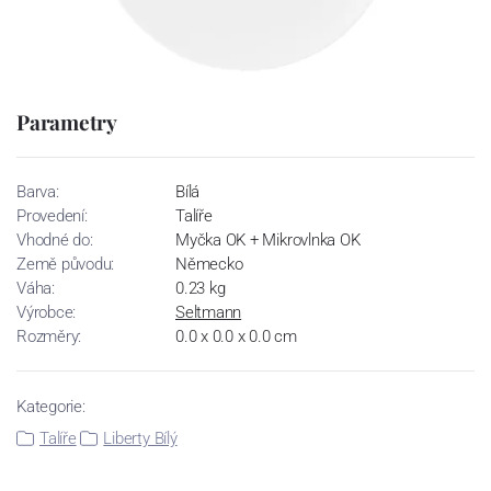
Parametry
Barva:
Bílá
Provedení:
Talíře
Vhodné do:
Myčka OK + Mikrovlnka OK
Země původu:
Německo
Váha:
0.23 kg
Výrobce:
Seltmann
Rozměry:
0.0 x 0.0 x 0.0 cm
Kategorie:
Talíře
Liberty Bílý