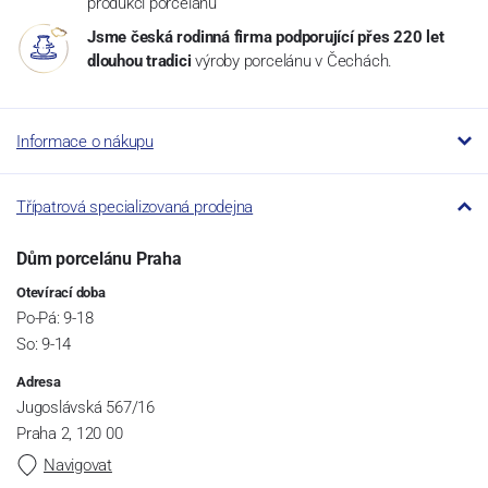
produkci porcelánu
Jsme česká rodinná firma podporující přes 220 let
dlouhou tradici
výroby porcelánu v Čechách.
Informace o nákupu
Třípatrová specializovaná prodejna
Dům porcelánu Praha
Otevírací doba
Po-Pá: 9-18
So: 9-14
Adresa
Jugoslávská 567/16
Praha 2, 120 00
Navigovat