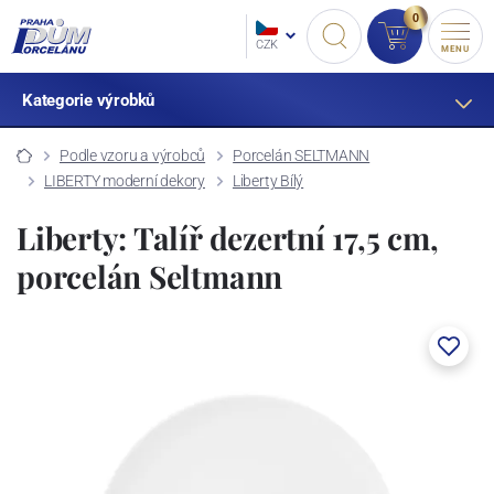
0
CZK
MENU
Kategorie výrobků
Podle vzoru a výrobců
Porcelán SELTMANN
LIBERTY moderní dekory
Liberty Bílý
Liberty: Talíř dezertní 17,5 cm,
porcelán Seltmann