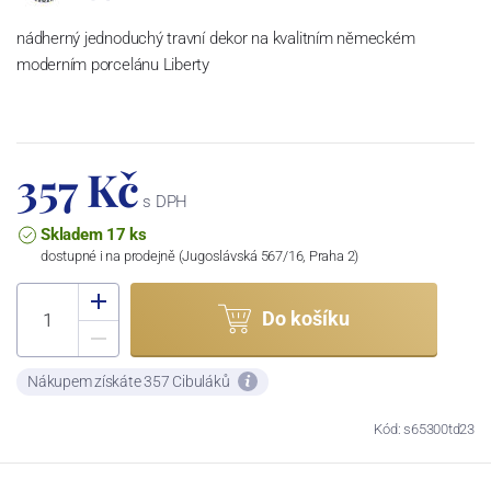
nádherný jednoduchý travní dekor na kvalitním německém
moderním porcelánu Liberty
357 Kč
s DPH
Skladem 17 ks
dostupné i na prodejně (Jugoslávská 567/16, Praha 2)
Do košíku
Nákupem získáte 357 Cibuláků
Kód: s65300td23