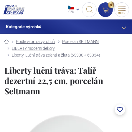
0
CZK
MENU
Kategorie výrobků
Podle vzoru a výrobců
Porcelán SELTMANN
LIBERTY moderní dekory
Liberty: Luční tráva zelená a žlutá (65300 + 65334)
Liberty luční tráva: Talíř
dezertní 22,5 cm, porcelán
Seltmann