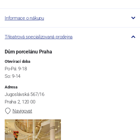
Informace o nákupu
Třípatrová specializovaná prodejna
Dům porcelánu Praha
Otevírací doba
Po-Pá: 9-18
So: 9-14
Adresa
Jugoslávská 567/16
Praha 2, 120 00
Navigovat