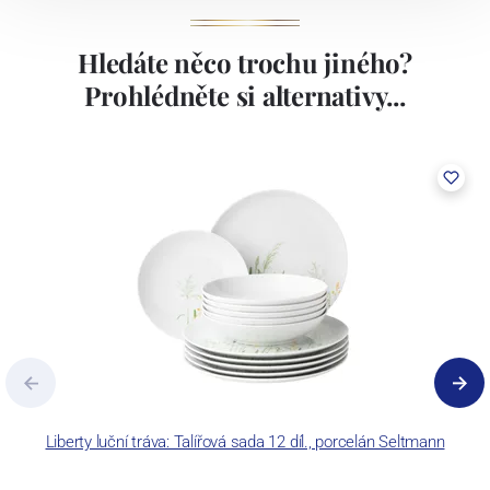
Hledáte něco trochu jiného?
Prohlédněte si alternativy...
Liberty luční tráva: Talířová sada 12 díl., porcelán Seltmann
L