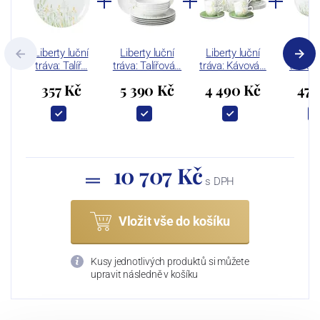
Liberty luční
Liberty luční
Liberty luční
Libert
tráva: Talíř…
tráva: Talířová…
tráva: Kávová…
tráva:
357 Kč
5 390 Kč
4 490 Kč
470
10 707 Kč
s DPH
Vložit vše do košíku
Kusy jednotlivých produktů si můžete
upravit následně v košíku