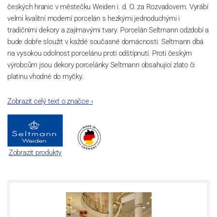
českých hranic v městečku Weiden i. d. O. za Rozvadovem. Vyrábí
velmi kvalitní moderní porcelán s hezkými jednoduchými i
tradičními dekory a zajímavými tvary. Porcelán Seltmann odzdobí a
bude dobře sloužit v každé současné domácnosti. Seltmann dbá
na vysokou odolnost porcelánu proti odštípnutí. Proti českým
výrobcům jsou dekory porcelánky Seltmann obsahující zlato či
platinu vhodné do myčky.
Zobrazit celý text o značce
›
Zobrazit produkty