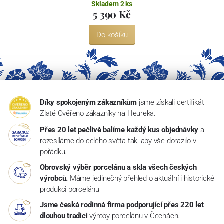
Skladem 2 ks
5 390 Kč
Do košíku
Díky spokojeným zákazníkům
jsme získali certifikát
Zlaté Ověřeno zákazníky na Heureka.
Přes 20 let pečlivě balíme každý kus objednávky
a
rozesíláme do celého světa tak, aby vše dorazilo v
pořádku.
Obrovský výběr porcelánu a skla všech českých
výrobců.
Máme jedinečný přehled o aktuální i historické
produkci porcelánu
Jsme česká rodinná firma podporující přes 220 let
dlouhou tradici
výroby porcelánu v Čechách.