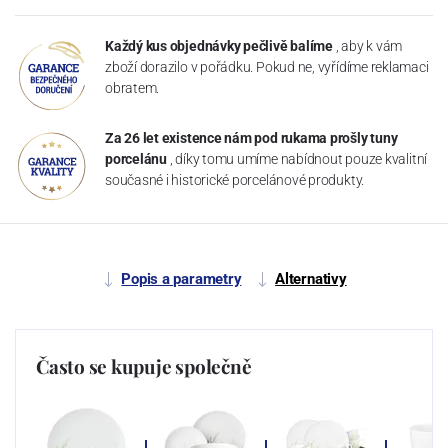
Každý kus objednávky pečlivě balíme
, aby k vám
zboží dorazilo v pořádku. Pokud ne, vyřídíme reklamaci
obratem.
Za 26 let existence nám pod rukama prošly tuny
porcelánu
, díky tomu umíme nabídnout pouze kvalitní
současné i historické porcelánové produkty.
Popis a parametry
Alternativy
Často se kupuje společně