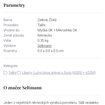
Parametry
Barva:
Zelená, Žlutá
Provedení:
Talíře
Vhodné do:
Myčka OK + Mikrovlnka OK
Země původu:
Německo
Váha:
0.35 kg
Výrobce:
Seltmann
Rozměry:
0.0 x 0.0 x 0.0 cm
Kategorie:
Talíře
Liberty: Luční tráva zelená a žlutá (65300 + 65334)
O značce Seltmann
Jeden z největších německých výrobců porcelánu. Sídlí nedaleko