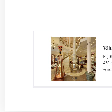
Váh
Přij
450 
věno