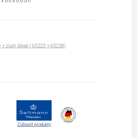
 x 0.0 x 0.0 cm
 + zlatý šípek ( 65223 + 65238)
Zobrazit produkty