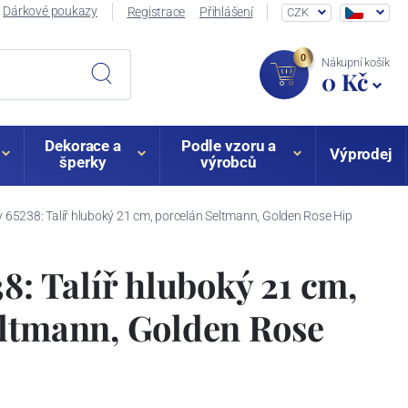
Dárkové poukazy
Registrace
Přihlášení
CZK
0
Nákupní košík
0 Kč
Dekorace a
Podle vzoru a
Výprodej
šperky
výrobců
y 65238: Talíř hluboký 21 cm, porcelán Seltmann, Golden Rose Hip
38: Talíř hluboký 21 cm,
eltmann, Golden Rose