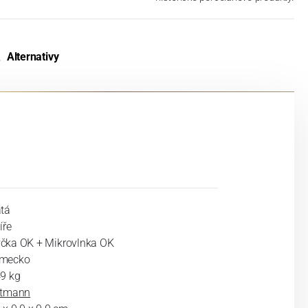
Alternativy
atá
íře
čka OK + Mikrovlnka OK
mecko
49 kg
ltmann