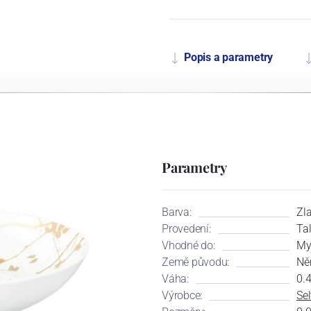
Popis a parametry
Parametry
Barva:
Zl
Provedení:
Tal
Vhodné do:
My
Země původu:
Ně
Váha:
0.
Výrobce:
Se