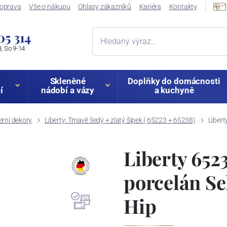
oprava
Vše o nákupu
Ohlasy zákazníků
Kariéra
Kontakty
05 314
, So 9-14
Skleněné
Doplňky do domácnosti
í
nádobí a vázy
a kuchyně
rní dekory
Liberty: Tmavě šedý + zlatý šípek ( 65223 + 65238)
Libert
Liberty 652
porcelán S
Hip