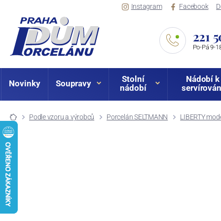
Instagram
Facebook
D
221 5
Po-Pá 9-18
Stolní
Nádobí k
Novinky
Soupravy
nádobí
servírován
Podle vzoru a výrobců
Porcelán SELTMANN
LIBERTY mode