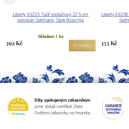
Liberty 65223: Talíř snídaňový 22,5 cm,
Liberty 65238:
porcelán Seltmann, Dark Rose Hip
Selt
Skladem 1 ks
392 Kč
353 Kč
Do košíku
Díky spokojeným zákazníkům
jsme získali certifikát Zlaté
Ověřeno zákazníky na Heureka.