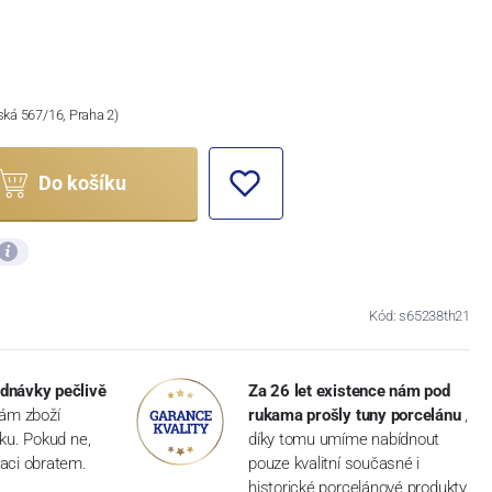
ská 567/16, Praha 2)
Do košíku
Kód: s65238th21
dnávky pečlivě
Za 26 let existence nám pod
vám zboží
rukama prošly tuny porcelánu
,
dku. Pokud ne,
díky tomu umíme nabídnout
aci obratem.
pouze kvalitní současné i
historické porcelánové produkty.