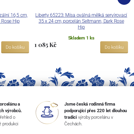
zální 16,5 cm,
Liberty 65223: Mísa oválná mělká servírovací
 Rose Hip
35 x 24 cm, porcelán Seltmann, Dark Rose
Hip
Skladem 1 ks
1 085 Kč
Do košíku
Do košíku
orcelánu a
Jsme česká rodinná firma
ch výrobců.
podporující přes 220 let dlouhou
řehled o
tradici
výroby porcelánu v
ké produkci
Čechách.