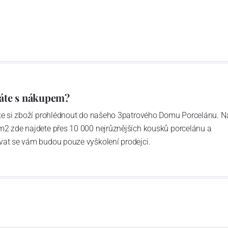
áte s nákupem?
ďte si zboží prohlédnout do našeho 3patrového Domu Porcelánu. N
m2 zde najdete přes 10 000 nejrůznějších kousků porcelánu a
vat se vám budou pouze vyškolení prodejci.