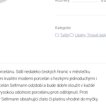
Rozměry:
0.0
Kategorie:
Talíře
Liberty: Tmavě šedý
rcelánu. Sídlí nedaleko českých hranic v městečku
mi kvalitní moderní porcelán s hezkými jednoduchými i
rcelán Seltmann odzdobí a bude dobře sloužit v každé
okou odolnost porcelánu proti odštípnutí. Proti
Seltmann obsahující zlato či platinu vhodné do myčky.