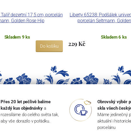
 Talíř dezertní 17,5 cm, porcelán
Liberty 65238: Podšálek univer
mann, Golden Rose Hip
porcelán Seltmann, Golden
Skladem 9 ks
Skladem 6 ks
229 Kč
Do košíku
Přes 20 let pečlivě balíme
Obrovský výběr p
každý kus objednávky
a
skla všech český
rozesíláme do celého světa tak,
Máme jedinečný p
aby vše dorazilo v pořádku.
aktuální i historic
porcelánu