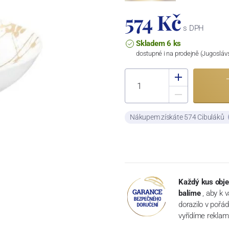
574 Kč
s DPH
Skladem 6 ks
dostupné i na prodejně (Jugosláv
Nákupem získáte 574 Cibuláků
Každý kus obje
balíme
, aby k 
dorazilo v pořá
vyřídíme reklam