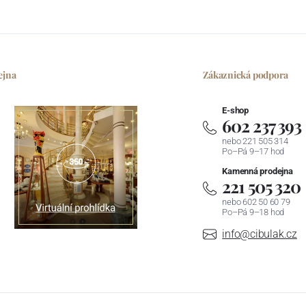
ejna
Zákaznická podpora
E-shop
602 237 393
nebo 221 505 314
Po–Pá 9–17 hod
Kamenná prodejna
221 505 320
nebo 602 50 60 79
Po–Pá 9–18 hod
info@cibulak.cz