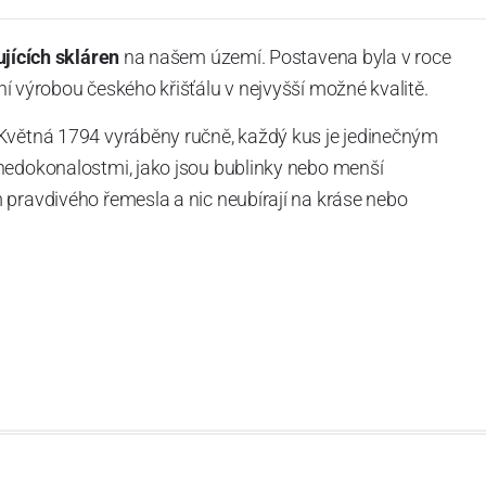
ujících skláren
na našem území. Postavena byla v roce
í výrobou českého křišťálu v nejvyšší možné kvalitě.
Květná 1794 vyráběny ručně, každý kus je jedinečným
nedokonalostmi, jako jsou bublinky nebo menší
 pravdivého řemesla a nic neubírají na kráse nebo
í čiré sklo - je obohacená o
titan,
díky němuž je každý
i zachování stejné pružnosti a lehkosti.