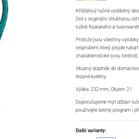
Křišťálový ručně vyráběný des
Dot s originální strukturou od
ručně foukaného a tvarovanéh
Protože jsou všechny výrobky 
originálem, který projde rukam
charakteristické svou tvrdostí,
Vkusný doplněk do domácnosti.
řezané květiny.
Výška: 232 mm, Objem: 2 l
Doporučujeme mýt džbán ručně
používejte šetrný program i př
Další varianty: