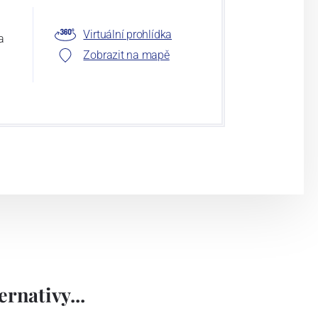
Virtuální prohlídka
a
Zobrazit na mapě
rnativy...