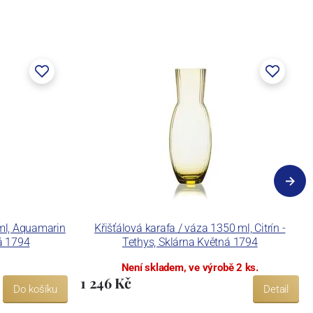
 ml, Aquamarin
Křišťálová karafa / váza 1350 ml, Citrín -
ná 1794
Tethys, Sklárna Květná 1794
Není skladem, ve výrobě 2 ks.
1 246 Kč
Do košíku
Detail