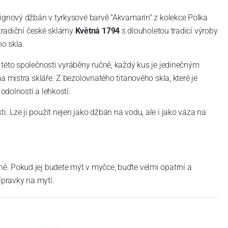
ignový džbán v tyrkysové barvě "Akvamarín" z kolekce Polka
 tradiční české sklárny
Květná 1794
s dlouholetou tradicí výroby
o skla.
této společnosti vyráběny ručně, každý kus je jedinečným
a mistra skláře. Z bezolovnatého titanového skla, které je
 odolností a lehkostí.
 Lze ji použít nejen jako džbán na vodu, ale i jako váza na
. Pokud jej budete mýt v myčce, buďte velmi opatrní a
ípravky na mytí.