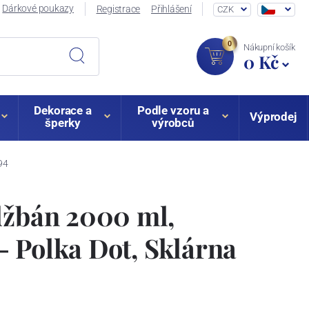
Dárkové poukazy
Registrace
Přihlášení
CZK
0
Nákupní košík
0 Kč
Dekorace a
Podle vzoru a
Výprodej
šperky
výrobců
94
džbán 2000 ml,
 Polka Dot, Sklárna