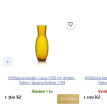
Křišťálová karafa / váza 1350 ml, Amber -
Křišťálová ka
Tethys, Sklárna Květná 1794
Tethy
Skladem 1 ks
Výrob
1 569 Kč
1 199 Kč
Do košíku