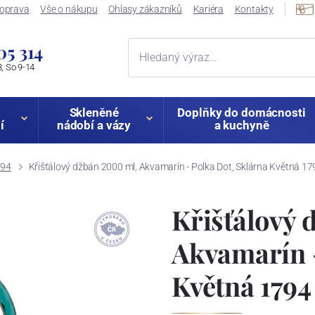
oprava
Vše o nákupu
Ohlasy zákazníků
Kariéra
Kontakty
05 314
, So 9-14
Skleněné
Doplňky do domácnosti
í
nádobí a vázy
a kuchyně
794
Křišťálový džbán 2000 ml, Akvamarín - Polka Dot, Sklárna Květná 17
Křišťálový 
Akvamarín -
Květná 1794