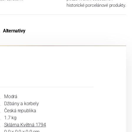
historické porcelánové produkty.
Alternativy
Modrá
Džbány a korbely
Česká republika
1.7 kg
Sklárna Květná 1794
0.0 x 0.0 x 0.0 cm