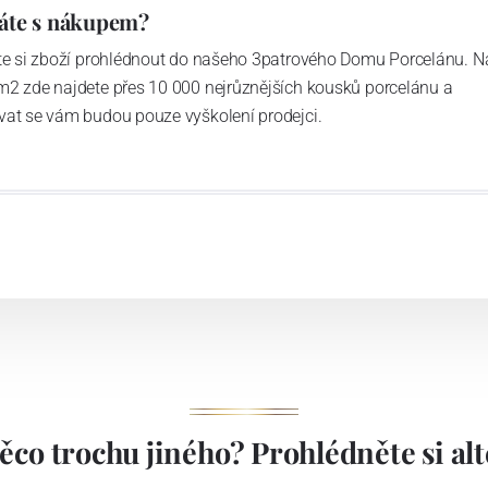
áte s nákupem?
ďte si zboží prohlédnout do našeho 3patrového Domu Porcelánu. N
m2 zde najdete přes 10 000 nejrůznějších kousků porcelánu a
vat se vám budou pouze vyškolení prodejci.
ěco trochu jiného? Prohlédněte si alte