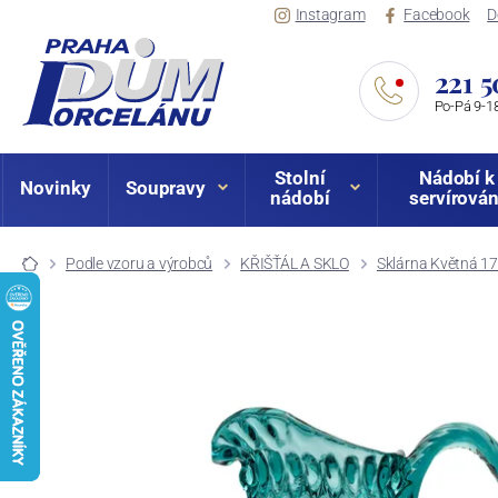
Instagram
Facebook
D
221 5
Po-Pá 9-18
Stolní
Nádobí k
Novinky
Soupravy
nádobí
servírován
Podle vzoru a výrobců
KŘIŠŤÁL A SKLO
Sklárna Květná 1