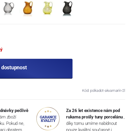
ný
t dostupnost
Kód: polkadot-akvamarín-2l
dnávky pečlivě
Za 26 let existence nám pod
vám zboží
rukama prošly tuny porcelánu
,
dku. Pokud ne,
díky tomu umíme nabídnout
aci obratem.
pouze kvalitní současné i