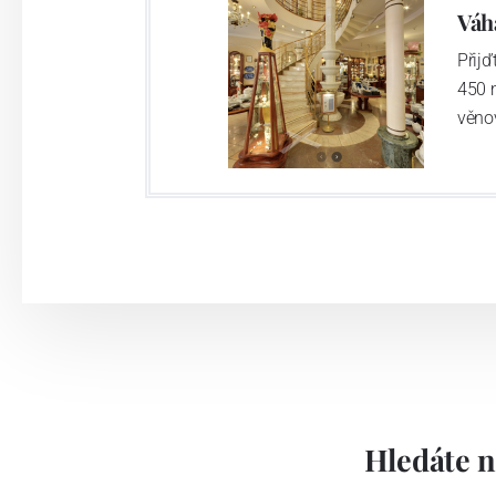
Váh
Přij
450 
věno
Hledáte n