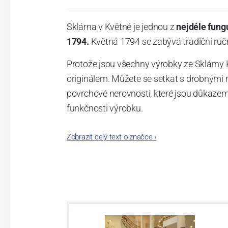
Sklárna v Květné je jednou z
nejdéle fung
1794.
Květná 1794 se zabývá tradiční ručn
Protože jsou všechny výrobky ze Sklárny 
originálem. Můžete se setkat s drobnými 
povrchové nerovnosti, které jsou důkazem
funkčnosti výrobku.
Vylepšené složení skloviny, ze které se tav
Zobrazit celý text o značce
›
vyrobený kus o mnoho tvrdší a odolnější př