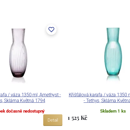
rafa / váza 1350 ml, Amethyst -
Křišťálová karafa / váza 1350
s, Sklárna Květná 1794
- Tethys, Sklárna Květ
ek dočasně nedostupný
Skladem 1 ks
1 525 Kč
Detail