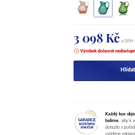
3 098 Kč
s DPH
Výrobek dočasně nedostup
Hlída
Každý kus obje
balíme
, aby k 
dorazilo v pořá
vyřídíme reklam