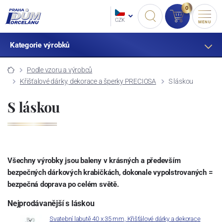
0
CZK
MENU
Kategorie výrobků
Podle vzoru a výrobců
Křišťalové dárky, dekorace a šperky PRECIOSA
S láskou
S láskou
Všechny výrobky jsou baleny v krásných a především
bezpečných dárkových krabičkách, dokonale vypolstrovaných =
bezpečná doprava po celém světě.
Nejprodávanější s láskou
Svatební labutě 40 x 35 mm, Křišťálové dárky a dekorace