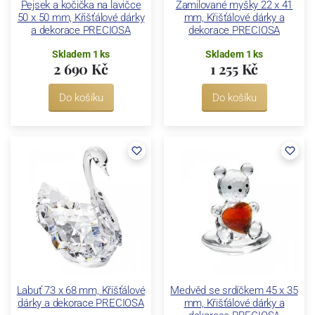
Pejsek a kočička na lavičce
Zamilované myšky 22 x 41
50 x 50 mm, Křišťálové dárky
mm, Křišťálové dárky a
a dekorace PRECIOSA
dekorace PRECIOSA
Skladem 1 ks
Skladem 1 ks
2 690 Kč
1 255 Kč
Do košíku
Do košíku
Labuť 73 x 68 mm, Křišťálové
Medvěd se srdíčkem 45 x 35
dárky a dekorace PRECIOSA
mm, Křišťálové dárky a