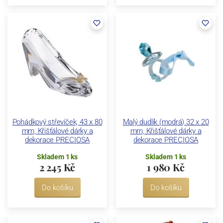
Pohádkový střevíček, 43 x 80
Malý dudlík (modrá) 32 x 20
mm, Křišťálové dárky a
mm, Křišťálové dárky a
dekorace PRECIOSA
dekorace PRECIOSA
Skladem 1 ks
Skladem 1 ks
2 245 Kč
1 980 Kč
Do košíku
Do košíku