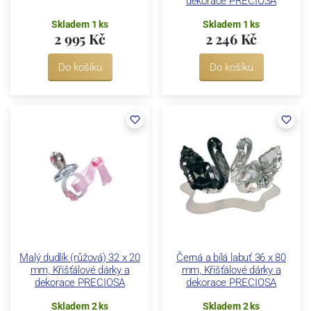
dekorace PRECIOSA
Skladem 1 ks
Skladem 1 ks
2 995 Kč
2 246 Kč
Do košíku
Do košíku
Malý dudlík (růžová) 32 x 20
Černá a bílá labuť 36 x 80
mm, Křišťálové dárky a
mm, Křišťálové dárky a
dekorace PRECIOSA
dekorace PRECIOSA
Skladem 2 ks
Skladem 2 ks