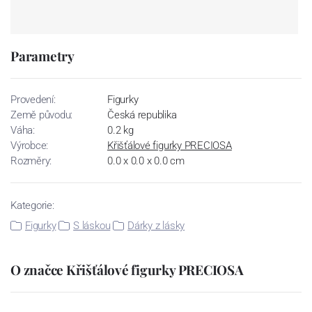
Parametry
Provedení:
Figurky
Země původu:
Česká republika
Váha:
0.2 kg
Výrobce:
Křišťálové figurky PRECIOSA
Rozměry:
0.0 x 0.0 x 0.0 cm
Kategorie:
Figurky
S láskou
Dárky z lásky
O značce Křišťálové figurky PRECIOSA