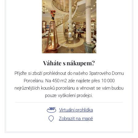
přinášíme do sklářství nové nápady, jak kombinovat barvy
a křišťálové či skleněné komponenty. Navrhujeme unikátní svítidla
a šperky s originálním rodokmenem. Naše řemeslo obdivují lidé ve
více než 140 zemích světa.
Váháte s nákupem?
Přijďte si zboží prohlédnout do našeho 3patrového Domu
Porcelánu. Na 450 m2 zde najdete přes 10 000
nejrůznějších kousků porcelánu a věnovat se vám budou
pouze vyškolení prodejci.
Virtuální prohlídka
Zobrazit na mapě