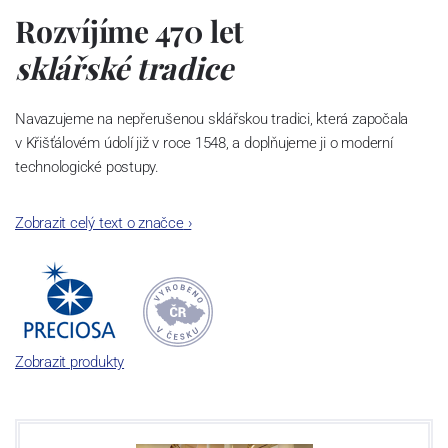
Rozvíjíme 470 let
sklářské tradice
Navazujeme na nepřerušenou sklářskou tradici, která započala
v Křišťálovém údolí již v roce 1548, a doplňujeme ji o moderní
technologické postupy.
Dali jsme světu český křišťál a v našich laboratořích se už rodí
Zobrazit celý text o značce
›
další novinky. Každým rokem posouváme hranice toho, co sklo
dovede.
Inspirujeme k vytváření
Zobrazit produkty
křišťálového světa
Jsme předním světovým výrobcem skla. Již po desetiletí