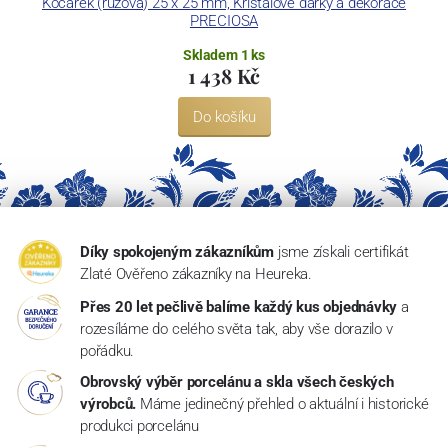
Kočárek (růžová) 25 x 25 mm, Křišťálové dárky a dekorace
PRECIOSA
Skladem 1 ks
1 438 Kč
Do košíku
Díky spokojeným zákazníkům
jsme získali certifikát
Zlaté Ověřeno zákazníky na Heureka.
Přes 20 let pečlivě balíme každý kus objednávky
a
rozesíláme do celého světa tak, aby vše dorazilo v
pořádku.
Obrovský výběr porcelánu a skla všech českých
výrobců.
Máme jedinečný přehled o aktuální i historické
produkci porcelánu