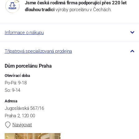
Jsme česká rodinná firma podporující přes 220 let
dlouhou tradici
výroby porcelánu v Čechách.
Informace o nákupu
Třípatrová specializovaná prodejna
Dům porcelánu Praha
Otevírací doba
Po-Pá: 9-18
So: 9-14
Adresa
Jugoslávská 567/16
Praha 2, 120 00
Navigovat