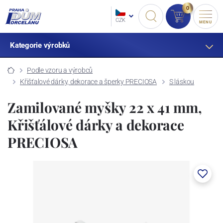
0
CZK
MENU
Kategorie výrobků
Podle vzoru a výrobců
Křišťalové dárky, dekorace a šperky PRECIOSA
S láskou
Zamilované myšky 22 x 41 mm,
Křišťálové dárky a dekorace
PRECIOSA