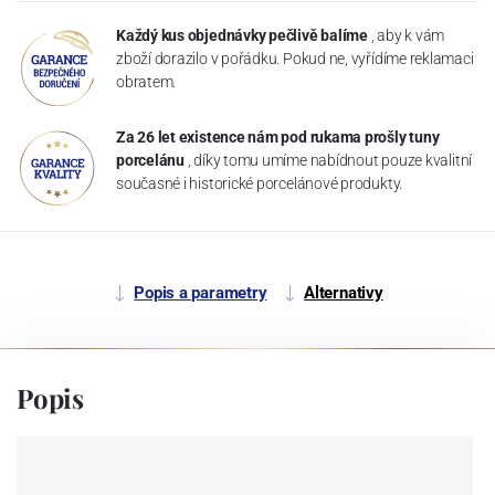
Každý kus objednávky pečlivě balíme
, aby k vám
zboží dorazilo v pořádku. Pokud ne, vyřídíme reklamaci
obratem.
Za 26 let existence nám pod rukama prošly tuny
porcelánu
, díky tomu umíme nabídnout pouze kvalitní
současné i historické porcelánové produkty.
Popis a parametry
Alternativy
Popis