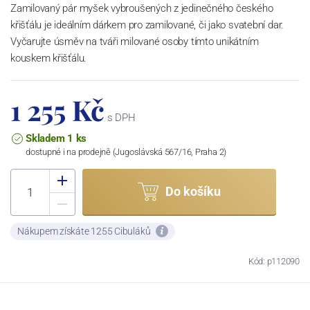
Zamilovaný pár myšek vybroušených z jedinečného českého
křišťálu je ideálním dárkem pro zamilované, či jako svatební dar.
Vyčarujte úsměv na tváři milované osoby tímto unikátním
kouskem křišťálu.
1 255 Kč
s DPH
Skladem 1 ks
dostupné i na prodejně (Jugoslávská 567/16, Praha 2)
Do košíku
Nákupem získáte 1255 Cibuláků
Kód: p112090