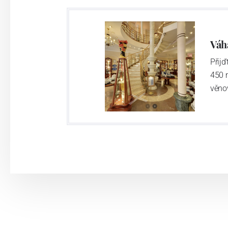
Váh
Přij
450 
věno