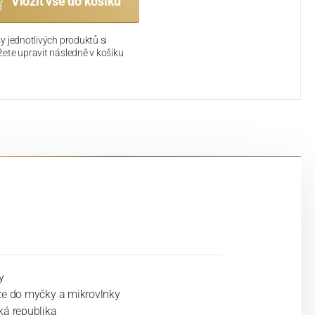
Vložit vše do košíku
y jednotlivých produktů si
ete upravit následně v košíku
y
ze do myčky a mikrovlnky
ká republika