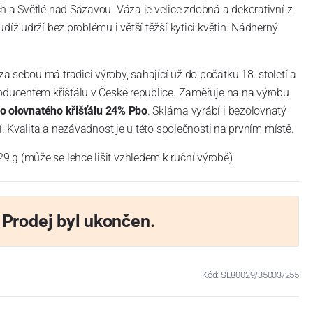
h a Světlé nad Sázavou. Váza je velice zdobná a dekorativní z
díž udrží bez problému i větší těžší kytici květin. Nádherný
 sebou má tradici výroby, sahající už do počátku 18. století a
oducentem křišťálu v České republice. Zaměřuje na na výrobu
 olovnatého křišťálu 24% Pbo
. Sklárna vyrábí i bezolovnatý
ní. Kvalita a nezávadnost je u této společnosti na prvním místě.
 g (může se lehce lišit vzhledem k ruční výrobě)
Prodej byl ukončen.
Kód: SE80029/35003/255