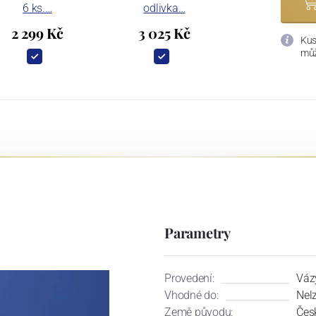
6 ks.…
odlivka…
2 299 Kč
3 025 Kč
Kus
můž
Parametry
Provedení:
Váz
Vhodné do:
Nel
Země původu:
Čes