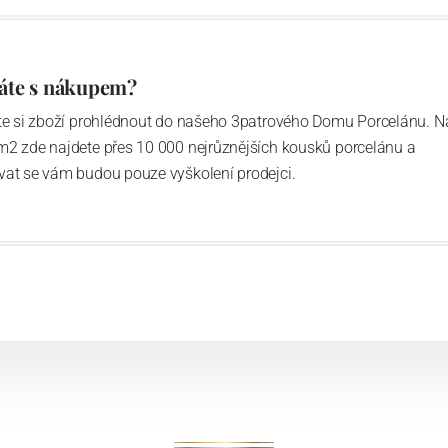
áte s nákupem?
ďte si zboží prohlédnout do našeho 3patrového Domu Porcelánu. N
m2 zde najdete přes 10 000 nejrůznějších kousků porcelánu a
vat se vám budou pouze vyškolení prodejci.