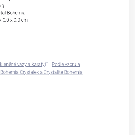
kg
stal Bohemia
x 0.0 x 0.0 cm
kleněné vázy a karafy
Podle vzoru a
Bohemia Crystalex a Crystalite Bohemia