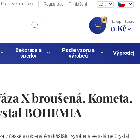
Dárkové poukazy
Registrace
Přihlášení
CZK
0
Nákupní košík
0 Kč
Dekorace a
Podle vzoru a
Výprodej
šperky
výrobců
Váza X broušená, Kometa,
ystal BOHEMIA
a z českého olovnatého křišťálu, vyrobena ve sklárně Crystal