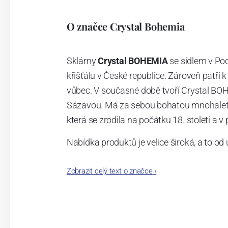
O značce Crystal Bohemia
Sklárny
Crystal BOHEMIA
se sídlem v Po
křišťálu v České republice. Zároveň patř
vůbec. V současné době tvoří Crystal BO
Sázavou. Má za sebou bohatou mnohaletou
která se zrodila na počátku 18. století a v
Nabídka produktů je velice široká, a to od 
Modro-zlatá ochranná známka BOHEMI
Zobrazit celý text o značce
›
se stala synonymem českého olovnatého kř
jimiž společnost komunikuje: užitku, krásy