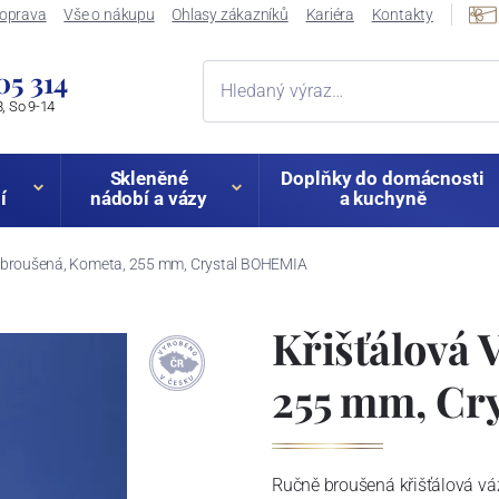
oprava
Vše o nákupu
Ohlasy zákazníků
Kariéra
Kontakty
05 314
, So 9-14
Skleněné
Doplňky do domácnosti
í
nádobí a vázy
a kuchyně
X broušená, Kometa, 255 mm, Crystal BOHEMIA
Křišťálová 
255 mm, Cr
Ručně broušená křišťálová váz