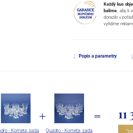
Každý kus obje
balíme
, aby k 
dorazilo v pořá
vyřídíme reklam
Popis a parametry
11
dro - Kometa, sada
Quadro - Kometa, sada