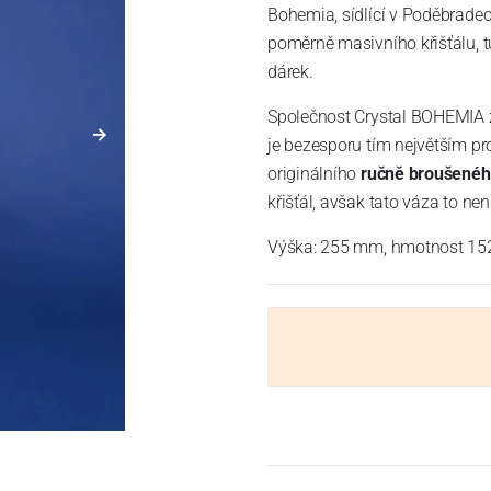
Bohemia, sídlící v Poděbradec
poměrně masivního křišťálu, tu
dárek.
Společnost Crystal BOHEMIA za
je bezesporu tím největším pr
originálního
ručně
broušeného
křišťál, avšak tato váza to ne
Výška: 255 mm, hmotnost 1529