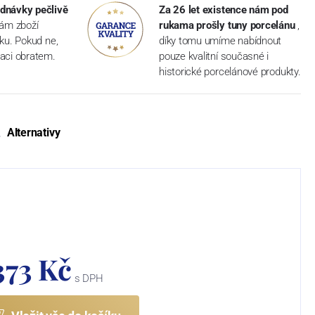
dnávky pečlivě
Za 26 let existence nám pod
vám zboží
rukama prošly tuny porcelánu
,
dku. Pokud ne,
díky tomu umíme nabídnout
aci obratem.
pouze kvalitní současné i
historické porcelánové produkty.
Alternativy
 373 Kč
s DPH