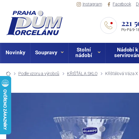
Instagram
Facebook
D
221 5
Po-Pá 9-18
Stolní
Nádobí k
Novinky
Soupravy
nádobí
servírován
Podle vzoru a výrobců
KŘIŠŤÁL A SKLO
Křišťálová Váza 