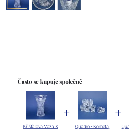
Často se kupuje společně
Křišťálová Váza X
Quadro - Kometa,
Qua