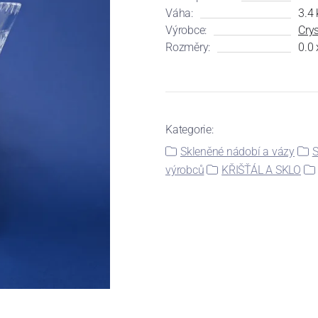
Váha:
3.4 
Výrobce:
Cry
Rozměry:
0.0 
Kategorie:
Skleněné nádobí a vázy
S
výrobců
KŘIŠŤÁL A SKLO