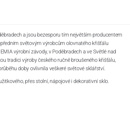
děbradech a jsou bezesporu tím největším producentem
í k předním světovým výrobcům olovnatého křišťálu
HEMIA výrobní závody, v Poděbradech a ve Světlé nad
 tradici výroby českého ručně broušeného křišťálu,
 průběhu doby ovlivnila veškeré světové sklářství.
užitkového, přes stolní, nápojové i dekorativní sklo.
A CZECH REPUBLIC – LEAD CRYSTAL OVER 24 % PbO
išťálu. Je také zárukou kvality a kombinace hodnot,
 a stylu.