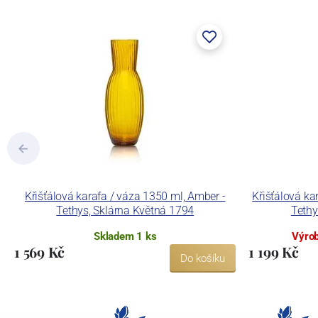
Křišťálová karafa / váza 1350 ml, Amber -
Křišťálová ka
Tethys, Sklárna Květná 1794
Tethy
Skladem 1 ks
Výrob
1 569 Kč
1 199 Kč
Do košíku