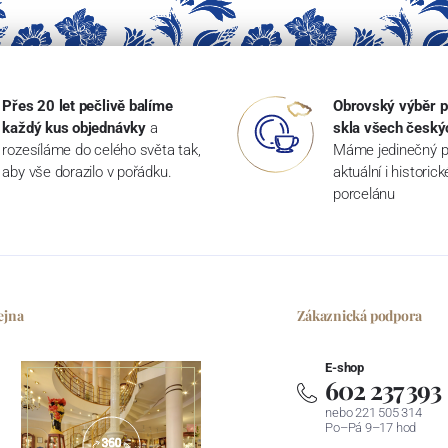
Přes 20 let pečlivě balíme
Obrovský výběr p
každý kus objednávky
a
skla všech český
rozesíláme do celého světa tak,
Máme jedinečný p
aby vše dorazilo v pořádku.
aktuální i historic
porcelánu
ejna
Zákaznická podpora
E-shop
602 237 393
nebo 221 505 314
Po–Pá 9–17 hod