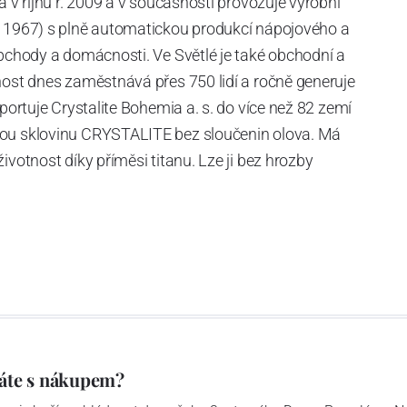
a v říjnu r. 2009 a v současnosti provozuje výrobní
. 1967) s plně automatickou produkcí nápojového a
obchody a domácnosti. Ve Světlé je také obchodní a
nost dnes zaměstnává přes 750 lidí a ročně generuje
xportuje Crystalite Bohemia a. s. do více než 82 zemí
nou sklovinu CRYSTALITE bez sloučenin olova. Má
ivotnost díky příměsi titanu. Lze ji bez hrozby
 velkém počtu cyklů.
y o sklářské výrobě datují již ke konci 16. století.
, kdy byla zahájena výstavba nového sklářského
 r.1970, automatická výroba pak v r. 1975 - strojní
 instalovány tavící agregáty a velké lisy umožňující
aximální hmotností do 5 kg. V r. 2008 byla výroba
áte s nákupem?
kvůli špatné finanční situaci zastavena. Znovuotevření