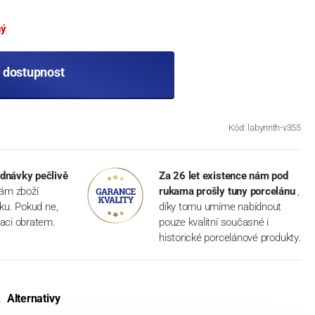
ný
t dostupnost
Kód: labyrinth-v355
dnávky pečlivě
Za 26 let existence nám pod
vám zboží
rukama prošly tuny porcelánu
,
dku. Pokud ne,
díky tomu umíme nabídnout
aci obratem.
pouze kvalitní současné i
historické porcelánové produkty.
Alternativy