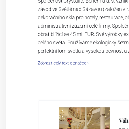
Společnost Crystalite Bohemia a. s. vznikl
závod ve Světlé nad Sázavou (založen v r
dekoračního skla pro hotely, restaurace, 
administrativní zázemí celé firmy. Společ
obrat blížící se 45 mil EUR. Své výrobky e
celého světa. Používáme ekologicky šetr
perfektní lom světla a vysokou pevnost a ž
zašednutí mýt v myčkách nádobí a to i při
Zobrazit celý text o značce
›
Sklárna Světlá nad Sázavou
V oblasti Světlé nad Sázavou se první zmínk
Historie moderní sklárny začíná v r. 1967
provozu. Ruční výroba zde byla spuštěna v
foukání výrobků. V letech 1998 – 2000 byly
výrobu předmětů o velikosti do 45 cm, s m
Váh
v továrně pod značkou Sklo Bohemia a.s. 