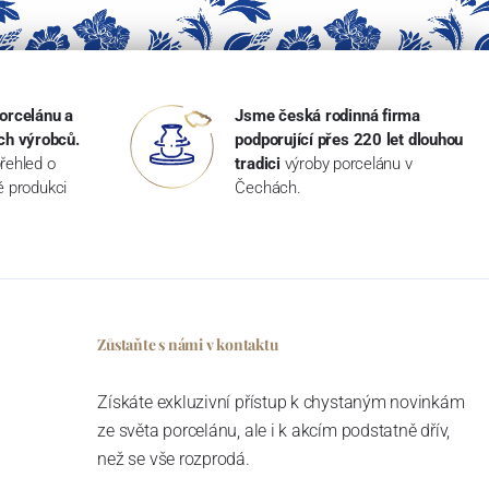
orcelánu a
Jsme česká rodinná firma
ch výrobců.
podporující přes 220 let dlouhou
řehled o
tradici
výroby porcelánu v
ké produkci
Čechách.
Zůstaňte s námi v kontaktu
Získáte exkluzivní přístup k chystaným novinkám
ze světa porcelánu, ale i k akcím podstatně dřív,
než se vše rozprodá.