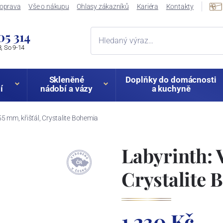
oprava
Vše o nákupu
Ohlasy zákazníků
Kariéra
Kontakty
05 314
, So 9-14
Skleněné
Doplňky do domácnosti
í
nádobí a vázy
a kuchyně
5 mm, křišťál, Crystalite Bohemia
Labyrinth: 
Crystalite 
1 230 Kč