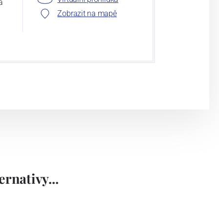
a
Zobrazit na mapě
rnativy...