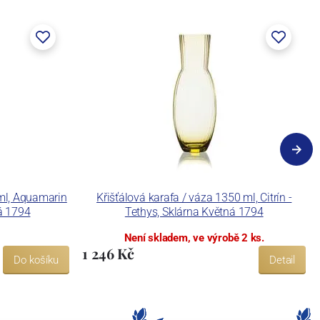
 ml, Aquamarin
Křišťálová karafa / váza 1350 ml, Citrín -
ná 1794
Tethys, Sklárna Květná 1794
Není skladem, ve výrobě 2 ks.
1 246 Kč
Do košíku
Detail