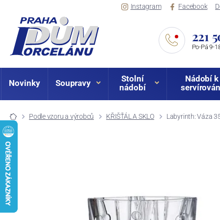
Instagram
Facebook
D
221 5
Po-Pá 9-18
Stolní
Nádobí k
Novinky
Soupravy
nádobí
servírován
Podle vzoru a výrobců
KŘIŠŤÁL A SKLO
Labyrinth: Váza 35