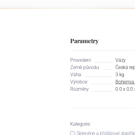
Parametry
Provedení:
Vázy
Země původu:
Česká re
Váha:
3 kg
Výrobce:
Bohemia C
Rozměry:
0.0 x 0.0
Kategorie:
Skleněné a křišťálové doplň