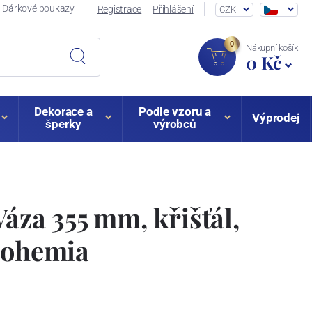
Dárkové poukazy
Registrace
Přihlášení
CZK
0
Nákupní košík
0 Kč
Dekorace a
Podle vzoru a
Výprodej
šperky
výrobců
Váza 355 mm, křišťál,
Bohemia