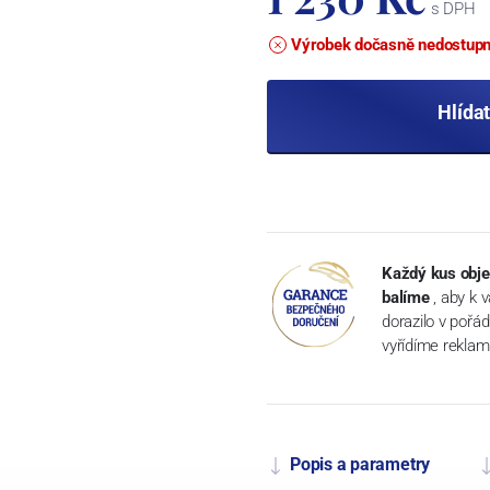
s DPH
Výrobek dočasně nedostup
Hlída
Každý kus obje
balíme
, aby k 
dorazilo v pořá
vyřídíme reklam
Popis a parametry