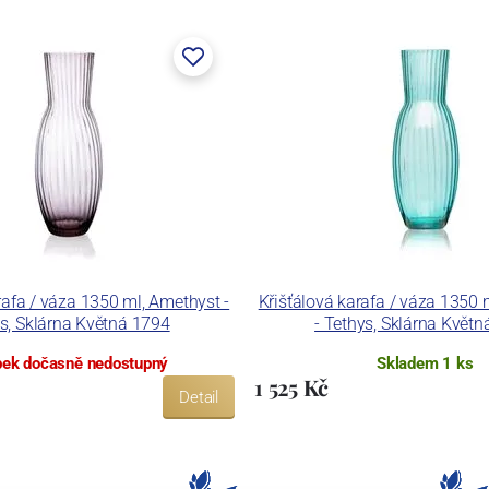
rafa / váza 1350 ml, Amethyst -
Křišťálová karafa / váza 1350
s, Sklárna Květná 1794
- Tethys, Sklárna Květ
ek dočasně nedostupný
Skladem 1 ks
1 525 Kč
Detail