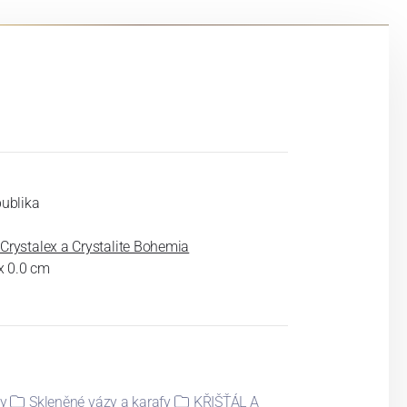
publika
rystalex a Crystalite Bohemia
 x 0.0 cm
ky
Skleněné vázy a karafy
KŘIŠŤÁL A