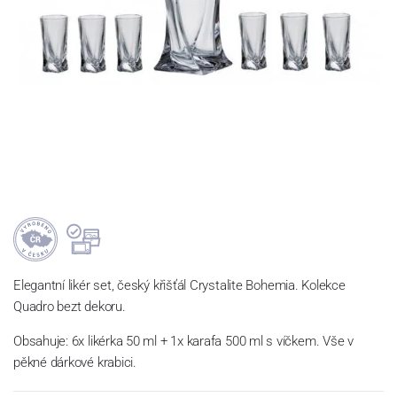
Elegantní likér set, český křišťál Crystalite Bohemia. Kolekce
Quadro bezt dekoru.
Obsahuje: 6x likérka 50 ml + 1x karafa 500 ml s víčkem. Vše v
pěkné dárkové krabici.