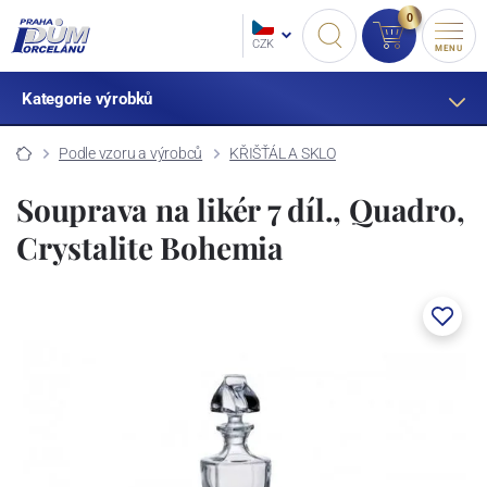
0
CZK
MENU
Kategorie výrobků
Podle vzoru a výrobců
KŘIŠŤÁL A SKLO
Souprava na likér 7 díl., Quadro,
Crystalite Bohemia