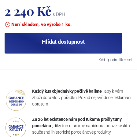
2 240 Kč
s DPH
Není skladem, ve výrobě 1 ks.
Hlídat dostupnost
Kód: quadro-liker-set
Každý kus objednávky pečlivě balíme
, aby k vám
zboží dorazilo v pořádku. Pokud ne, vyřídíme reklamaci
obratem.
Za 26 let existence nám pod rukama prošly tuny
porcelánu
, díky tomu umíme nabídnout pouze kvalitní
současné i historické porcelánové produkty.