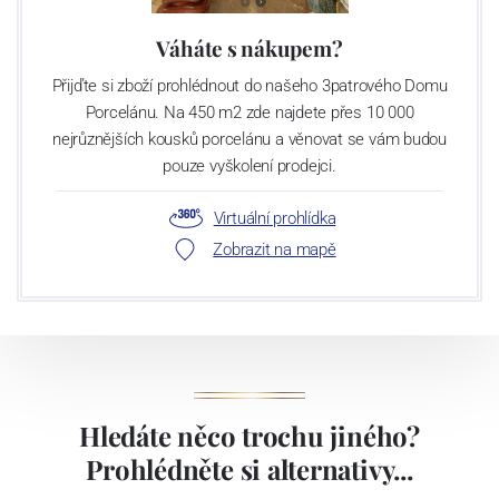
s novým majitelem - podnikatelem Luborem Cervou. V
současnosti světelská sklárna provozuje 5 tavících agregátů s
Váháte s nákupem?
denní kapacitou utavení 145 tun skloviny, což představuje asi 55
Přijďte si zboží prohlédnout do našeho 3patrového Domu
milionů kusů strojně foukaných sklenic a odlivek a 11 milionu kusů
Porcelánu. Na 450 m2 zde najdete přes 10 000
dárkových předmětů ročně. V uplynulých letech firma výrazně
nejrůznějších kousků porcelánu a věnovat se vám budou
investovala do moderních výrobních technologií, nyní provozuje tři
pouze vyškolení prodejci.
vysoce výkonné linky na výrobu nápojového skla s denní kapacitou
kolem 150 tisíc kusů výrobků. Linky jsou vybaveny
Virtuální prohlídka
nejmodernějšími prohlížečkami, které zaručují stabilní a vysokou
Zobrazit na mapě
kvalitu našich produktů.
Hledáte něco trochu jiného?
Prohlédněte si alternativy...