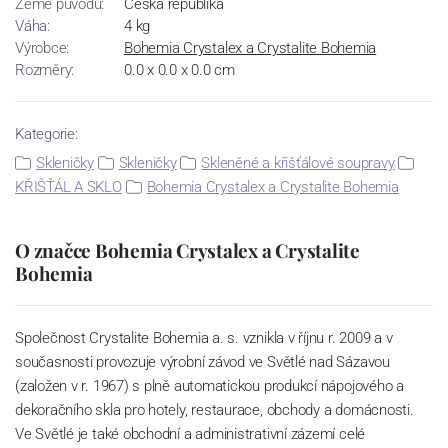
Země původu:
Česká republika
Váha:
4 kg
Výrobce:
Bohemia Crystalex a Crystalite Bohemia
Rozměry:
0.0 x 0.0 x 0.0 cm
Kategorie:
Skleničky
Skleničky
Skleněné a křišťálové soupravy
KŘIŠŤÁL A SKLO
Bohemia Crystalex a Crystalite Bohemia
O značce Bohemia Crystalex a Crystalite
Bohemia
Společnost Crystalite Bohemia a. s. vznikla v říjnu r. 2009 a v
současnosti provozuje výrobní závod ve Světlé nad Sázavou
(založen v r. 1967) s plně automatickou produkcí nápojového a
dekoračního skla pro hotely, restaurace, obchody a domácnosti.
Ve Světlé je také obchodní a administrativní zázemí celé