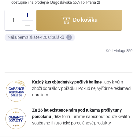
dostupné i na prodejně (Jugoslávská 567/16, Praha 2)
Do košíku
Nákupem získáte 420 Cibuláků
Kód: vintage850
Každý kus objednávky pečlivě balíme
, aby k vám
zboží dorazilo v pořádku. Pokud ne, vyřídíme reklamaci
obratem.
Za 26 let existence nám pod rukama prošly tuny
porcelánu
, díky tomu umíme nabídnout pouze kvalitní
současné i historické porcelánové produkty.