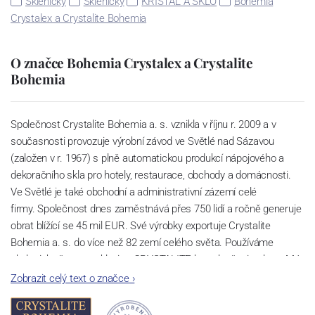
Skleničky
Skleničky
KŘIŠŤÁL A SKLO
Bohemia
Crystalex a Crystalite Bohemia
O značce Bohemia Crystalex a Crystalite
Bohemia
Společnost Crystalite Bohemia a. s. vznikla v říjnu r. 2009 a v
současnosti provozuje výrobní závod ve Světlé nad Sázavou
(založen v r. 1967) s plně automatickou produkcí nápojového a
dekoračního skla pro hotely, restaurace, obchody a domácnosti.
Ve Světlé je také obchodní a administrativní zázemí celé
firmy. Společnost dnes zaměstnává přes 750 lidí a ročně generuje
obrat blížící se 45 mil EUR. Své výrobky exportuje Crystalite
Bohemia a. s. do více než 82 zemí celého světa. Používáme
ekologicky šetrnou sklovinu CRYSTALITE bez sloučenin olova. Má
perfektní lom světla a vysokou pevnost a životnost díky příměsi
Zobrazit celý text o značce
›
titanu. Lze ji bez hrozby zašednutí mýt v myčkách nádobí a to i při
velkém počtu cyklů.