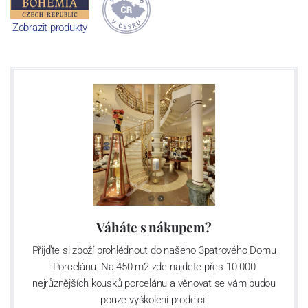
Sklárna Světlá nad Sázavou
Zobrazit produkty
V oblasti Světlé nad Sázavou se první zmínky o sklářské výrobě
datují již ke konci 16. století. Historie moderní sklárny začíná v r.
1967, kdy byla zahájena výstavba nového sklářského provozu.
Ruční výroba zde byla spuštěna v r.1970, automatická výroba pak
v r. 1975 - strojní foukání výrobků. V letech 1998 – 2000 byly
instalovány tavící agregáty a velké lisy umožňující výrobu předmětů
o velikosti do 45 cm, s maximální hmotností do 5 kg. V r. 2008 byla
výroba v továrně pod značkou Sklo Bohemia a.s. kvůli špatné
finanční situaci zastavena. Znovuotevření se sklárna dočkala
v říjnu r. 2009 pod novým jménem Crystalite Bohemia s. r. o.
s novým majitelem - podnikatelem Luborem Cervou. V
současnosti světelská sklárna provozuje 5 tavících agregátů s
Váháte s nákupem?
denní kapacitou utavení 145 tun skloviny, což představuje asi 55
Přijďte si zboží prohlédnout do našeho 3patrového Domu
milionů kusů strojně foukaných sklenic a odlivek a 11 milionu kusů
Porcelánu. Na 450 m2 zde najdete přes 10 000
dárkových předmětů ročně. V uplynulých letech firma výrazně
nejrůznějších kousků porcelánu a věnovat se vám budou
investovala do moderních výrobních technologií, nyní provozuje tři
pouze vyškolení prodejci.
vysoce výkonné linky na výrobu nápojového skla s denní kapacitou