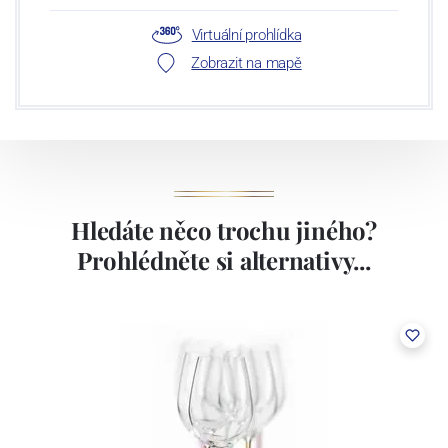
kolem 150 tisíc kusů výrobků. Linky jsou vybaveny
Virtuální prohlídka
nejmodernějšími prohlížečkami, které zaručují stabilní a vysokou
Zobrazit na mapě
kvalitu našich produktů.
Hledáte něco trochu jiného?
Prohlédněte si alternativy...