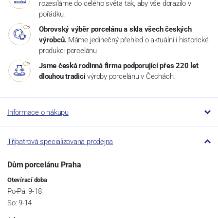
rozesíláme do celého světa tak, aby vše dorazilo v
pořádku.
Obrovský výběr porcelánu a skla všech českých
výrobců.
Máme jedinečný přehled o aktuální i historické
produkci porcelánu
Jsme česká rodinná firma podporující přes 220 let
dlouhou tradici
výroby porcelánu v Čechách.
Informace o nákupu
Třípatrová specializovaná prodejna
Dům porcelánu Praha
Otevírací doba
Po-Pá: 9-18
So: 9-14