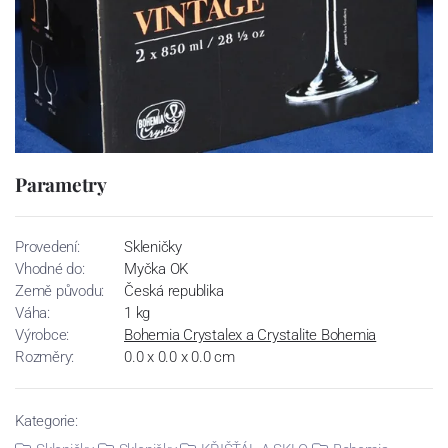
Parametry
Provedení:
Skleničky
Vhodné do:
Myčka OK
Země původu:
Česká republika
Váha:
1 kg
Výrobce:
Bohemia Crystalex a Crystalite Bohemia
Rozměry:
0.0 x 0.0 x 0.0 cm
Kategorie: