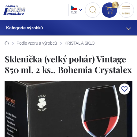
0
CZK
MENU
Kategorie výrobků
Podle vzoru a výrobců
KŘIŠŤÁL A SKLO
Sklenička (velký pohár) Vintage
850 ml, 2 ks., Bohemia Crystalex