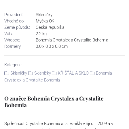
Provedení:
Skleničky
Vhodné do:
Myčka OK
Země původu:
Česká republika
Váha:
2.2 kg
Výrobce:
Bohemia Crystalex a Crystalite Bohemia
Rozměry:
0.0 x 0.0 x 0.0 cm
Kategorie:
Skleničky
Skleničky
KŘIŠŤÁL A SKLO
Bohemia
Crystalex a Crystalite Bohemia
O značce Bohemia Crystalex a Crystalite
Bohemia
Společnost Crystalite Bohemia a. s. vznikla v říjnu r. 2009 a v