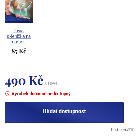
Olivia:
sklenička na
martini…
85 Kč
490 Kč
s DPH
Výrobek dočasně nedostupný
Hlídat dostupnost
Kód: olivia210