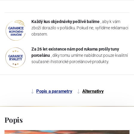
Každý kus objednávky pečlivě balíme
, aby k vám
zboží dorazilo v pořádku. Pokud ne, vyřídíme reklamaci
obratem.
Za 26 let existence nám pod rukama prošly tuny
porcelánu
, díky tomu umíme nabídnout pouze kvalitní
současné i historické porcelánové produkty.
Popis a parametry
Alternativy
Popis