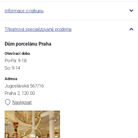
Informace o nákupu
Třípatrová specializovaná prodejna
Dům porcelánu Praha
Otevírací doba
Po-Pá: 9-18
So: 9-14
Adresa
Jugoslávská 567/16
Praha 2, 120 00
Navigovat