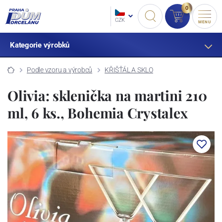
0
CZK
MENU
Kategorie výrobků
Podle vzoru a výrobců
KŘIŠŤÁL A SKLO
Olivia: sklenička na martini 210
ml, 6 ks., Bohemia Crystalex