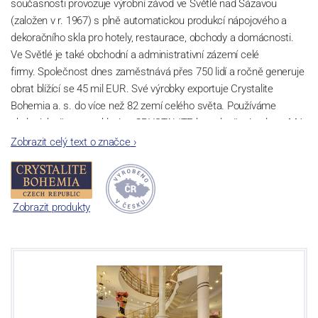
současnosti provozuje výrobní závod ve Světlé nad Sázavou
(založen v r. 1967) s plně automatickou produkcí nápojového a
dekoračního skla pro hotely, restaurace, obchody a domácnosti.
Ve Světlé je také obchodní a administrativní zázemí celé
firmy. Společnost dnes zaměstnává přes 750 lidí a ročně generuje
obrat blížící se 45 mil EUR. Své výrobky exportuje Crystalite
Bohemia a. s. do více než 82 zemí celého světa. Používáme
ekologicky šetrnou sklovinu CRYSTALITE bez sloučenin olova. Má
perfektní lom světla a vysokou pevnost a životnost díky příměsi
Zobrazit celý text o značce
›
titanu. Lze ji bez hrozby zašednutí mýt v myčkách nádobí a to i při
velkém počtu cyklů.
Sklárna Světlá nad Sázavou
Zobrazit produkty
V oblasti Světlé nad Sázavou se první zmínky o sklářské výrobě
datují již ke konci 16. století. Historie moderní sklárny začíná v r.
1967, kdy byla zahájena výstavba nového sklářského provozu.
Ruční výroba zde byla spuštěna v r.1970, automatická výroba pak
v r. 1975 - strojní foukání výrobků. V letech 1998 – 2000 byly
instalovány tavící agregáty a velké lisy umožňující výrobu předmětů