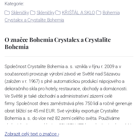
Kategorie:
Skleničky
Skleničky
KŘIŠŤÁL A SKLO
Bohemia
Crystalex a Crystalite Bohemia
O značce Bohemia Crystalex a Crystalite
Bohemia
Společnost Crystalite Bohemia a. s. vznikla v říjnu r. 2009 a v
současnosti provozuje výrobní závod ve Světlé nad Sázavou
(založen v r. 1967) s plně automatickou produkcí nápojového a
dekoračního skla pro hotely, restaurace, obchody a domácnosti.
Ve Světlé je také obchodní a administrativní zázemí celé
firmy. Společnost dnes zaměstnává přes 750 lidí a ročně generuje
obrat blížící se 45 mil EUR. Své výrobky exportuje Crystalite
Bohemia a. s. do více než 82 zemí celého světa. Používáme
ekologicky šetrnou sklovinu CRYSTALITE bez sloučenin olova. Má
perfektní lom světla a vysokou pevnost a životnost díky příměsi
Zobrazit celý text o značce
›