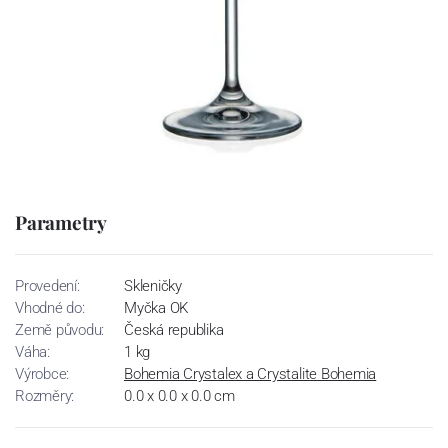
Parametry
Provedení:
Skleničky
Vhodné do:
Myčka OK
Země původu:
Česká republika
Váha:
1 kg
Výrobce:
Bohemia Crystalex a Crystalite Bohemia
Rozměry:
0.0 x 0.0 x 0.0 cm