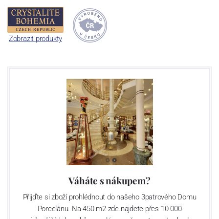
titanu. Lze ji bez hrozby zašednutí mýt v myčkách nádobí a to i při
velkém počtu cyklů.
Sklárna Světlá nad Sázavou
Zobrazit produkty
V oblasti Světlé nad Sázavou se první zmínky o sklářské výrobě
datují již ke konci 16. století. Historie moderní sklárny začíná v r.
1967, kdy byla zahájena výstavba nového sklářského provozu.
Ruční výroba zde byla spuštěna v r.1970, automatická výroba pak
v r. 1975 - strojní foukání výrobků. V letech 1998 – 2000 byly
instalovány tavící agregáty a velké lisy umožňující výrobu předmětů
o velikosti do 45 cm, s maximální hmotností do 5 kg. V r. 2008 byla
výroba v továrně pod značkou Sklo Bohemia a.s. kvůli špatné
finanční situaci zastavena. Znovuotevření se sklárna dočkala
v říjnu r. 2009 pod novým jménem Crystalite Bohemia s. r. o.
s novým majitelem - podnikatelem Luborem Cervou. V
současnosti světelská sklárna provozuje 5 tavících agregátů s
Váháte s nákupem?
denní kapacitou utavení 145 tun skloviny, což představuje asi 55
Přijďte si zboží prohlédnout do našeho 3patrového Domu
milionů kusů strojně foukaných sklenic a odlivek a 11 milionu kusů
Porcelánu. Na 450 m2 zde najdete přes 10 000
dárkových předmětů ročně. V uplynulých letech firma výrazně