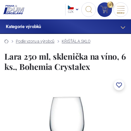
0
CZK
MENU
Kategorie výrobků
Podle vzoru a výrobců
KŘIŠŤÁL A SKLO
Lara 250 ml, sklenička na víno, 6
ks., Bohemia Crystalex