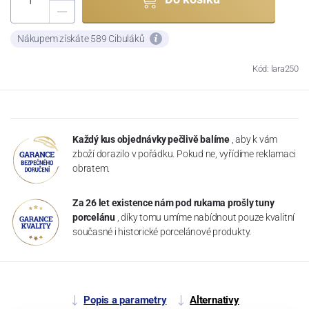
Nákupem získáte 589 Cibuláků
Kód: lara250
Každý kus objednávky pečlivě balíme
, aby k vám
zboží dorazilo v pořádku. Pokud ne, vyřídíme reklamaci
obratem.
Za 26 let existence nám pod rukama prošly tuny
porcelánu
, díky tomu umíme nabídnout pouze kvalitní
současné i historické porcelánové produkty.
Popis a parametry
Alternativy