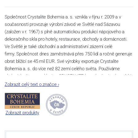
Společnost Crystalite Bohemia a. s. vznikla v říjnu r. 2009 a v
současnosti provozuje výrobní závod ve Světlé nad Sázavou
(založen v r. 1967) s plně automatickou produkcí nápojového a
dekoračního skla pro hotely, restaurace, obchody a domácnosti.
Ve Světlé je také obchodní a administrativní zázemí celé
firmy. Společnost dnes zaměstnává přes 750 lidí a ročně generuje
obrat blížící se 45 mil EUR. Své výrobky exportuje Crystalite
Bohemia a. s. do více než 82 zemí celého světa. Používáme
ekologicky šetrnou sklovinu CRYSTALITE bez sloučenin olova. Má
perfektní lom světla a vysokou pevnost a životnost díky příměsi
Zobrazit celý text o značce
›
titanu. Lze ji bez hrozby zašednutí mýt v myčkách nádobí a to i při
velkém počtu cyklů.
Sklárna Světlá nad Sázavou
Zobrazit produkty
V oblasti Světlé nad Sázavou se první zmínky o sklářské výrobě
datují již ke konci 16. století. Historie moderní sklárny začíná v r.
1967, kdy byla zahájena výstavba nového sklářského provozu.