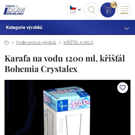
0
CZK
MENU
Kategorie výrobků
Podle vzoru a výrobců
KŘIŠŤÁL A SKLO
Karafa na vodu 1200 ml, křišťál
Bohemia Crystalex