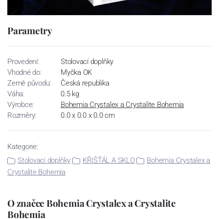
Parametry
Provedení:
Stolovací doplňky
Vhodné do:
Myčka OK
Země původu:
Česká republika
Váha:
0.5 kg
Výrobce:
Bohemia Crystalex a Crystalite Bohemia
Rozměry:
0.0 x 0.0 x 0.0 cm
Kategorie:
Stolovací doplňky
KŘIŠŤÁL A SKLO
Bohemia Crystalex a
Crystalite Bohemia
O značce Bohemia Crystalex a Crystalite
Bohemia