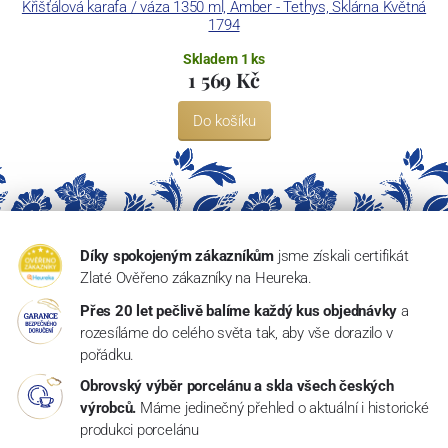
Křišťálová karafa / váza 1350 ml, Amber - Tethys, Sklárna Květná
1794
Skladem 1 ks
1 569 Kč
Do košíku
Díky spokojeným zákazníkům
jsme získali certifikát
Zlaté Ověřeno zákazníky na Heureka.
Přes 20 let pečlivě balíme každý kus objednávky
a
rozesíláme do celého světa tak, aby vše dorazilo v
pořádku.
Obrovský výběr porcelánu a skla všech českých
výrobců.
Máme jedinečný přehled o aktuální i historické
produkci porcelánu