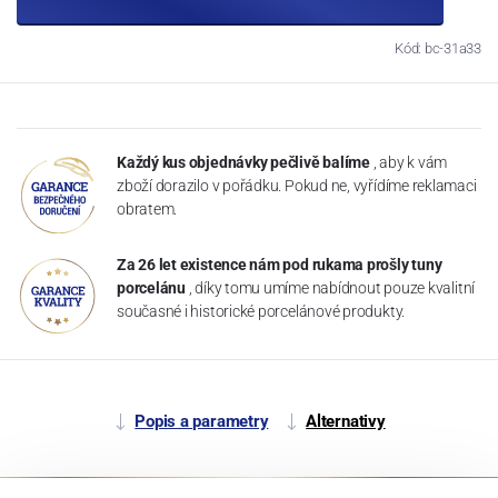
Kód: bc-31a33
Každý kus objednávky pečlivě balíme
, aby k vám
zboží dorazilo v pořádku. Pokud ne, vyřídíme reklamaci
obratem.
Za 26 let existence nám pod rukama prošly tuny
porcelánu
, díky tomu umíme nabídnout pouze kvalitní
současné i historické porcelánové produkty.
Popis a parametry
Alternativy