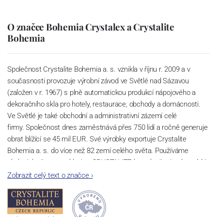
O značce Bohemia Crystalex a Crystalite
Bohemia
Společnost Crystalite Bohemia a. s. vznikla v říjnu r. 2009 a v
současnosti provozuje výrobní závod ve Světlé nad Sázavou
(založen v r. 1967) s plně automatickou produkcí nápojového a
dekoračního skla pro hotely, restaurace, obchody a domácnosti.
Ve Světlé je také obchodní a administrativní zázemí celé
firmy. Společnost dnes zaměstnává přes 750 lidí a ročně generuje
obrat blížící se 45 mil EUR. Své výrobky exportuje Crystalite
Bohemia a. s. do více než 82 zemí celého světa. Používáme
ekologicky šetrnou sklovinu CRYSTALITE bez sloučenin olova. Má
perfektní lom světla a vysokou pevnost a životnost díky příměsi
Zobrazit celý text o značce
›
titanu. Lze ji bez hrozby zašednutí mýt v myčkách nádobí a to i při
velkém počtu cyklů.
Sklárna Světlá nad Sázavou