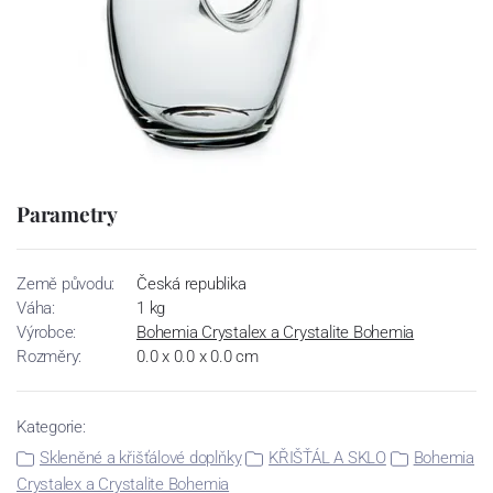
Parametry
Země původu:
Česká republika
Váha:
1 kg
Výrobce:
Bohemia Crystalex a Crystalite Bohemia
Rozměry:
0.0 x 0.0 x 0.0 cm
Kategorie:
Skleněné a křišťálové doplňky
KŘIŠŤÁL A SKLO
Bohemia
Crystalex a Crystalite Bohemia