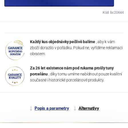
Kód: bc20644
Každý kus objednávky pečlivě balíme
, aby k vám
zboží dorazilo v pořádku. Pokud ne, vyřídíme reklamaci
obratem.
Za 26 let existence nám pod rukama prošly tuny
porcelánu
, díky tomu umíme nabídnout pouze kvalitní
současné i historické porcelánové produkty.
Popis a parametry
Alternativy