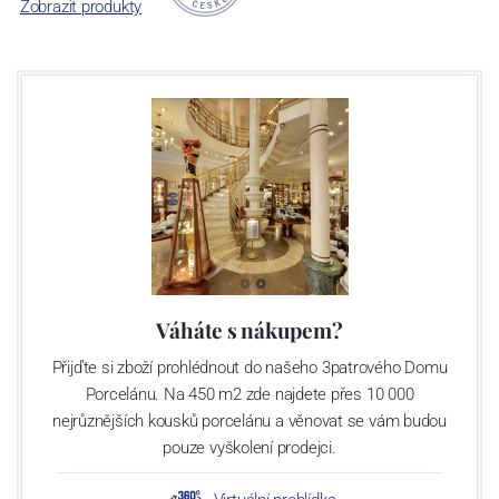
Zobrazit produkty
V oblasti Světlé nad Sázavou se první zmínky o sklářské výrobě
datují již ke konci 16. století. Historie moderní sklárny začíná v r.
1967, kdy byla zahájena výstavba nového sklářského provozu.
Ruční výroba zde byla spuštěna v r.1970, automatická výroba pak
v r. 1975 - strojní foukání výrobků. V letech 1998 – 2000 byly
instalovány tavící agregáty a velké lisy umožňující výrobu předmětů
o velikosti do 45 cm, s maximální hmotností do 5 kg. V r. 2008 byla
výroba v továrně pod značkou Sklo Bohemia a.s. kvůli špatné
finanční situaci zastavena. Znovuotevření se sklárna dočkala
v říjnu r. 2009 pod novým jménem Crystalite Bohemia s. r. o.
s novým majitelem - podnikatelem Luborem Cervou. V
současnosti světelská sklárna provozuje 5 tavících agregátů s
Váháte s nákupem?
denní kapacitou utavení 145 tun skloviny, což představuje asi 55
Přijďte si zboží prohlédnout do našeho 3patrového Domu
milionů kusů strojně foukaných sklenic a odlivek a 11 milionu kusů
Porcelánu. Na 450 m2 zde najdete přes 10 000
dárkových předmětů ročně. V uplynulých letech firma výrazně
nejrůznějších kousků porcelánu a věnovat se vám budou
investovala do moderních výrobních technologií, nyní provozuje tři
pouze vyškolení prodejci.
vysoce výkonné linky na výrobu nápojového skla s denní kapacitou
kolem 150 tisíc kusů výrobků. Linky jsou vybaveny