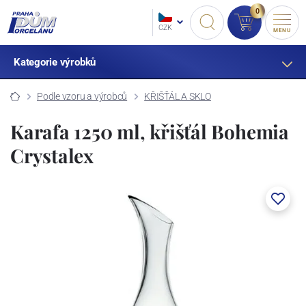
0
CZK
MENU
Kategorie výrobků
Podle vzoru a výrobců
KŘIŠŤÁL A SKLO
Karafa 1250 ml, křišťál Bohemia
Crystalex