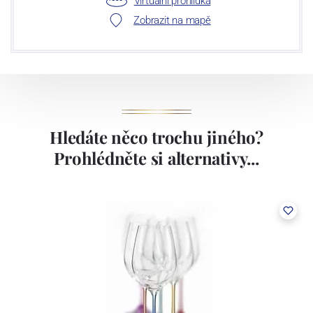
Virtuální prohlídka
nejmodernějšími prohlížečkami, které zaručují stabilní a vysokou
Zobrazit na mapě
kvalitu našich produktů.
Hledáte něco trochu jiného?
Prohlédněte si alternativy...