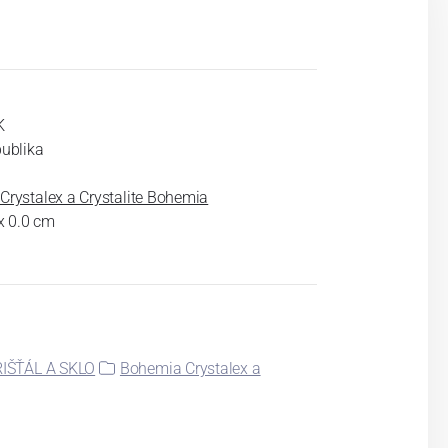
K
publika
rystalex a Crystalite Bohemia
 x 0.0 cm
IŠŤÁL A SKLO
Bohemia Crystalex a