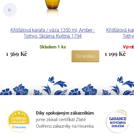
Křišťálová karafa / váza 1350 ml, Amber -
Křišťálová ka
Tethys, Sklárna Květná 1794
Tethy
Skladem 1 ks
Výrob
1 569 Kč
1 199 Kč
Do košíku
Díky spokojeným zákazníkům
jsme získali certifikát Zlaté
Ověřeno zákazníky na Heureka.