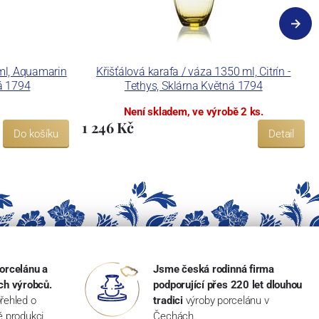
 ml, Aquamarin
Křišťálová karafa / váza 1350 ml, Citrín -
ná 1794
Tethys, Sklárna Květná 1794
Není skladem, ve výrobě 2 ks.
1 246 Kč
Do košíku
Detail
orcelánu a
Jsme česká rodinná firma
ch výrobců.
podporující přes 220 let dlouhou
řehled o
tradici
výroby porcelánu v
ké produkci
Čechách.