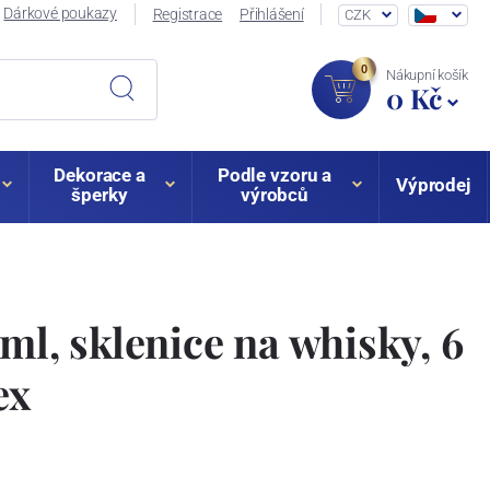
Dárkové poukazy
Registrace
Přihlášení
CZK
0
Nákupní košík
0 Kč
Dekorace a
Podle vzoru a
Výprodej
šperky
výrobců
ml, sklenice na whisky, 6
ex