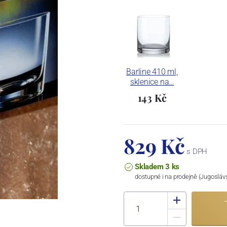
Barline 410 ml,
sklenice na…
143 Kč
829 Kč
s DPH
Skladem 3 ks
dostupné i na prodejně (Jugosláv