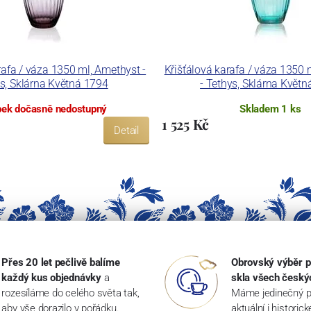
rafa / váza 1350 ml, Amethyst -
Křišťálová karafa / váza 1350
s, Sklárna Květná 1794
- Tethys, Sklárna Květ
ek dočasně nedostupný
Skladem 1 ks
1 525 Kč
Detail
Přes 20 let pečlivě balíme
Obrovský výběr p
každý kus objednávky
a
skla všech český
rozesíláme do celého světa tak,
Máme jedinečný p
aby vše dorazilo v pořádku.
aktuální i historic