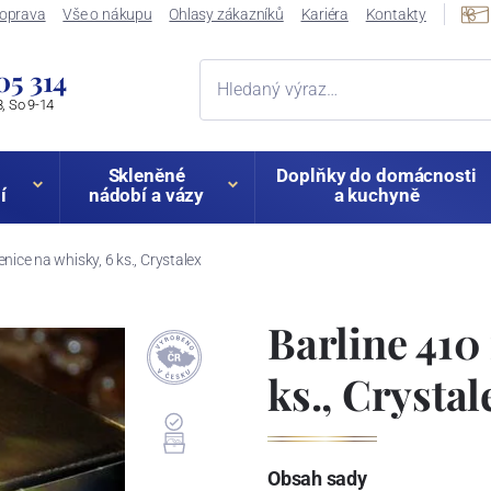
oprava
Vše o nákupu
Ohlasy zákazníků
Kariéra
Kontakty
05 314
, So 9-14
Skleněné
Doplňky do domácnosti
í
nádobí a vázy
a kuchyně
enice na whisky, 6 ks., Crystalex
Barline 410 
ks., Crystal
Obsah sady