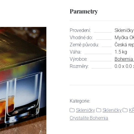
Parametry
Provedení:
Skleničky
Vhodné do:
Myčka O
Země původu:
Česká re
Váha:
1.5 kg
Výrobce:
Bohemia C
Rozměry:
0.0 x 0.0
Kategorie:
Skleničky
Skleničky
KŘ
Crystalite Bohemia