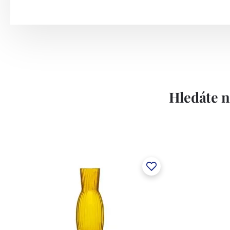
vybaveny nejmodernějšími prohlížečkami, k
produktů.
Hledáte n