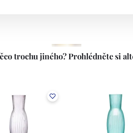
teré zaručují stabilní a vysokou kvalitu našich
ěco trochu jiného? Prohlédněte si alte