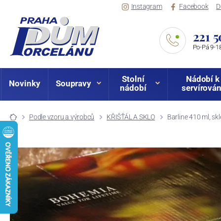
Instagram
Facebook
D
221 5
Po-Pá 9-18
Stolní
Nádobí k
Novinky
Soupravy
nádobí
servírován
Podle vzoru a výrobců
KŘIŠŤÁL A SKLO
Barline 410 ml, skl