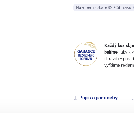
Nákupem získáte 829 Cibuláků
Každý kus obje
balíme
, aby k 
dorazilo v pořá
vyřídíme reklam
Popis a parametry