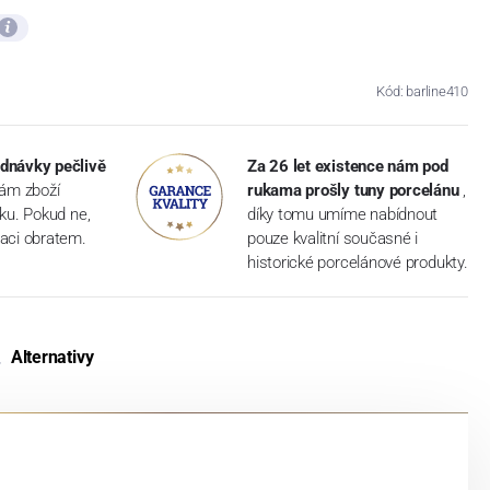
Kód: barline410
dnávky pečlivě
Za 26 let existence nám pod
vám zboží
rukama prošly tuny porcelánu
,
dku. Pokud ne,
díky tomu umíme nabídnout
aci obratem.
pouze kvalitní současné i
historické porcelánové produkty.
Alternativy