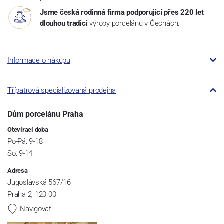
Jsme česká rodinná firma podporující přes 220 let
dlouhou tradici
výroby porcelánu v Čechách.
Informace o nákupu
Třípatrová specializovaná prodejna
Dům porcelánu Praha
Otevírací doba
Po-Pá: 9-18
So: 9-14
Adresa
Jugoslávská 567/16
Praha 2, 120 00
Navigovat