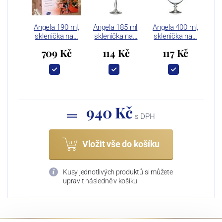
Angela 190 ml,
Angela 185 ml,
Angela 400 ml,
sklenička na…
sklenička na…
sklenička na…
709 Kč
114 Kč
117 Kč
940 Kč
s DPH
Vložit vše do košíku
Kusy jednotlivých produktů si můžete
upravit následně v košíku