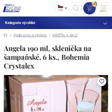
0
CZK
MENU
Kategorie výrobků
Podle vzoru a výrobců
KŘIŠŤÁL A SKLO
Angela 190 ml, sklenička na
šampaňské, 6 ks., Bohemia
Crystalex