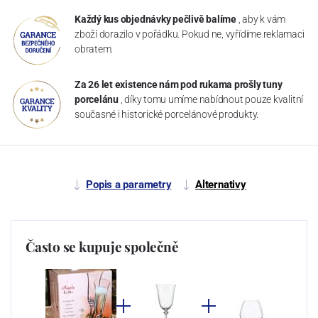
Každý kus objednávky pečlivě balíme
, aby k vám
zboží dorazilo v pořádku. Pokud ne, vyřídíme reklamaci
obratem.
Za 26 let existence nám pod rukama prošly tuny
porcelánu
, díky tomu umíme nabídnout pouze kvalitní
současné i historické porcelánové produkty.
Popis a parametry
Alternativy
Často se kupuje společně