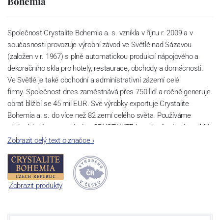
Bohemia
Společnost Crystalite Bohemia a. s. vznikla v říjnu r. 2009 a v
současnosti provozuje výrobní závod ve Světlé nad Sázavou
(založen v r. 1967) s plně automatickou produkcí nápojového a
dekoračního skla pro hotely, restaurace, obchody a domácnosti.
Ve Světlé je také obchodní a administrativní zázemí celé
firmy. Společnost dnes zaměstnává přes 750 lidí a ročně generuje
obrat blížící se 45 mil EUR. Své výrobky exportuje Crystalite
Bohemia a. s. do více než 82 zemí celého světa. Používáme
ekologicky šetrnou sklovinu CRYSTALITE bez sloučenin olova. Má
perfektní lom světla a vysokou pevnost a životnost díky příměsi
Zobrazit celý text o značce
›
titanu. Lze ji bez hrozby zašednutí mýt v myčkách nádobí a to i při
velkém počtu cyklů.
Sklárna Světlá nad Sázavou
Zobrazit produkty
V oblasti Světlé nad Sázavou se první zmínky o sklářské výrobě
datují již ke konci 16. století. Historie moderní sklárny začíná v r.
1967, kdy byla zahájena výstavba nového sklářského provozu.