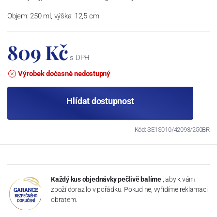
Objem: 250 ml, výška: 12,5 cm
809 Kč
s DPH
Výrobek dočasně nedostupný
Hlídat dostupnost
Kód: SE1S010/42093/250BR
Každý kus objednávky pečlivě balíme
, aby k vám
zboží dorazilo v pořádku. Pokud ne, vyřídíme reklamaci
obratem.