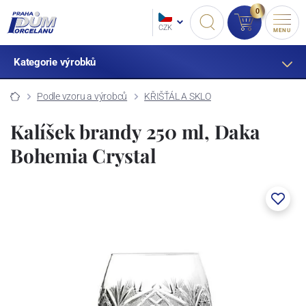
0
CZK
MENU
Kategorie výrobků
Podle vzoru a výrobců
KŘIŠŤÁL A SKLO
Kalíšek brandy 250 ml, Daka
Bohemia Crystal