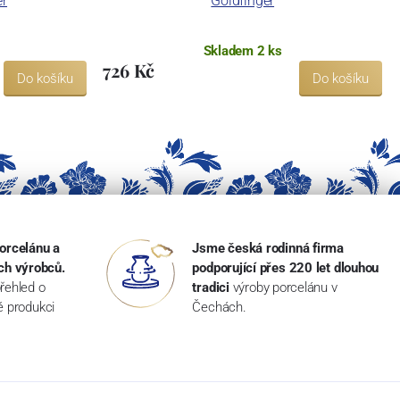
er
Goldfinger
Skladem 2 ks
726 Kč
Do košíku
Do košíku
orcelánu a
Jsme česká rodinná firma
ch výrobců.
podporující přes 220 let dlouhou
řehled o
tradici
výroby porcelánu v
ké produkci
Čechách.