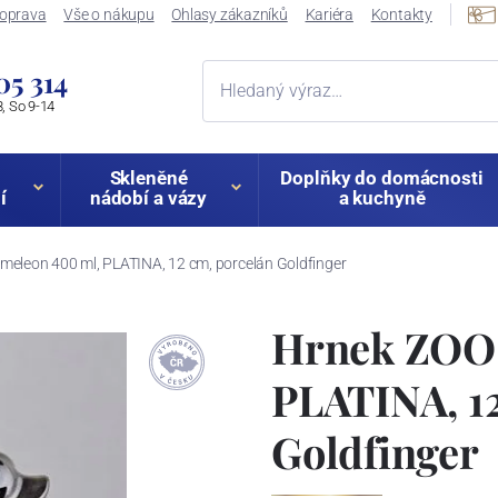
oprava
Vše o nákupu
Ohlasy zákazníků
Kariéra
Kontakty
05 314
, So 9-14
Skleněné
Doplňky do domácnosti
í
nádobí a vázy
a kuchyně
eleon 400 ml, PLATINA, 12 cm, porcelán Goldfinger
Hrnek ZOO 
PLATINA, 12
Goldfinger