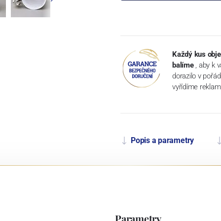
Každý kus obje
balíme
, aby k 
dorazilo v pořá
vyřídíme reklam
Popis a parametry
Parametry