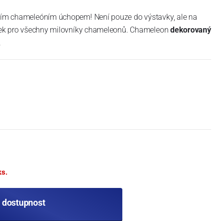
lním chameleóním úchopem! Není pouze do výstavky, ale na
dárek pro všechny milovníky chameleonů. Chameleon
dekorovaný
.
ks.
t dostupnost