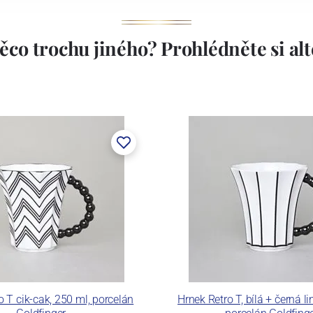
ěco trochu jiného? Prohlédněte si alte
o T cik-cak, 250 ml, porcelán
Hrnek Retro T, bílá + černá li