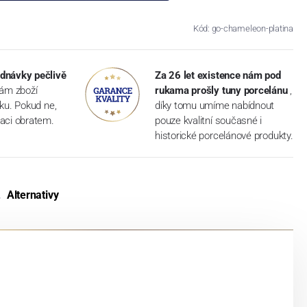
Kód: go-chameleon-platina
dnávky pečlivě
Za 26 let existence nám pod
vám zboží
rukama prošly tuny porcelánu
,
dku. Pokud ne,
díky tomu umíme nabídnout
aci obratem.
pouze kvalitní současné i
historické porcelánové produkty.
Alternativy