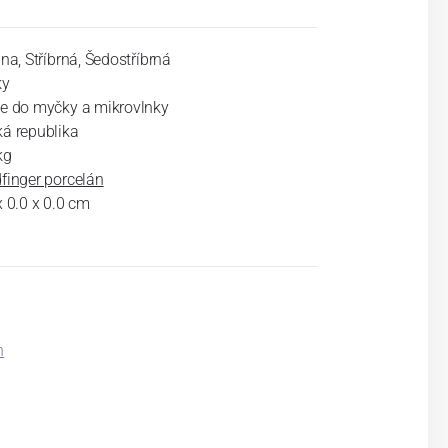
ina, Stříbrná, Šedostříbrná
ky
e do myčky a mikrovlnky
á republika
kg
finger porcelán
x 0.0 x 0.0 cm
n