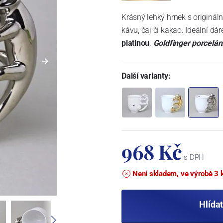
Krásný lehký hrnek s originá
kávu, čaj či kakao. Ideální 
platinou
.
Goldfinger porcelán
Další varianty:
968 Kč
s DPH
Není skladem, ve výrobě 3 
Hlída