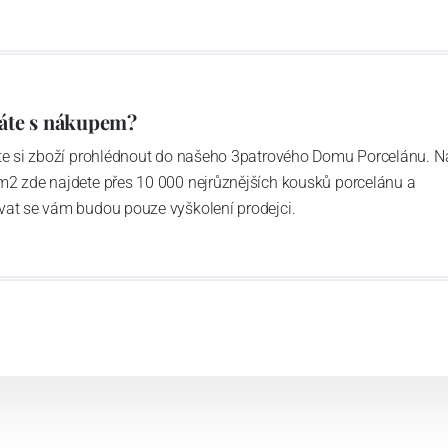
áte s nákupem?
ďte si zboží prohlédnout do našeho 3patrového Domu Porcelánu. N
m2 zde najdete přes 10 000 nejrůznějších kousků porcelánu a
vat se vám budou pouze vyškolení prodejci.