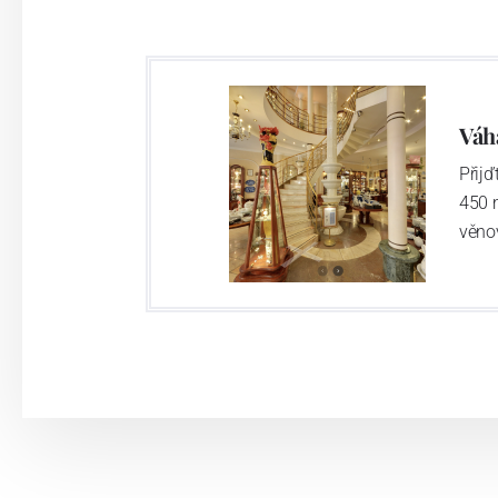
Váh
Přij
450 
věno