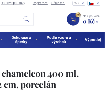
Dárkové poukazy
Registrace
Přihlášení
CZK
0
Nákupní košík
0 Kč
Dekorace a
Podle vzoru a
Výprodej
šperky
výrobců
chameleon 400 ml,
 cm, porcelán