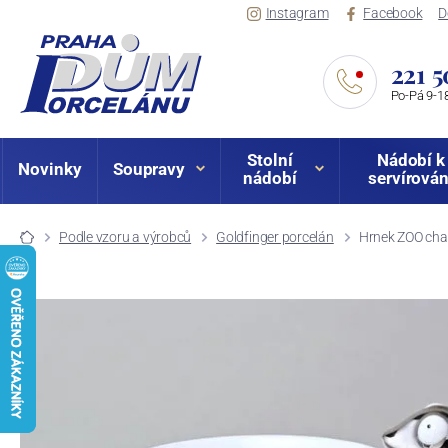
Instagram
Facebook
D
221 5
Po-Pá 9-18
Stolní
Nádobí k
Novinky
Soupravy
nádobí
servírován
Podle vzoru a výrobců
Goldfinger porcelán
Hrnek ZOO cham