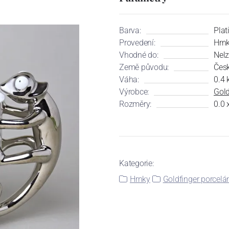
Barva:
Plat
Provedení:
Hrn
Vhodné do:
Nelz
Země původu:
Česk
Váha:
0.4 
Výrobce:
Gold
Rozměry:
0.0 
Kategorie:
Hrnky
Goldfinger porcelá