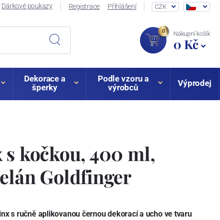
Dárkové poukazy
Registrace
Přihlášení
CZK
0
Nákupní košík
0 Kč
Dekorace a
Podle vzoru a
Výprodej
šperky
výrobců
 s kočkou, 400 ml,
elán Goldfinger
inx s
ručně aplikovanou černou dekorací
a
ucho ve tvaru