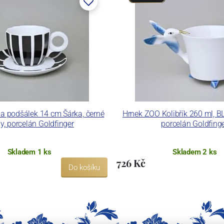
 a podšálek 14 cm Šárka, černé
Hrnek ZOO Kolibřík 260 ml, B
y, porcelán Goldfinger
porcelán Goldfing
Skladem 1 ks
Skladem 2 ks
726 Kč
Do košíku