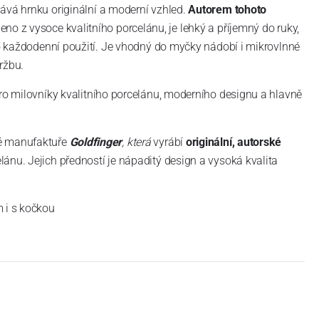
dává hrnku originální a moderní vzhled.
Autorem tohoto
eno z vysoce kvalitního porcelánu, je lehký a příjemný do ruky,
ro každodenní použití. Je
vhodný do myčky nádobí i mikrovlnné
ržbu.
o milovníky kvalitního porcelánu, moderního designu a hlavně
é manufaktuře
Goldfinger
, která
vyrábí
originální, autorské
lánu. Jejich předností je nápaditý design a vysoká kvalita
 i s kočkou