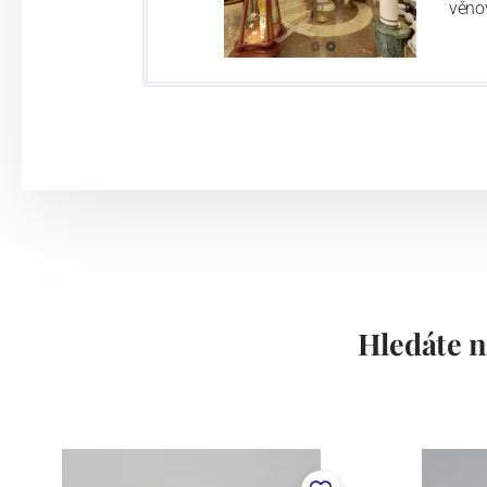
věno
Hledáte n