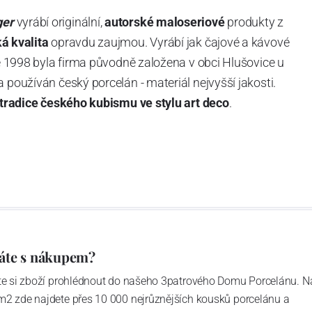
ger
vyrábí originální,
autorské maloseriové
produkty z
á kvalita
opravdu zaujmou. Vyrábí jak čajové a kávové
oce 1998 byla firma původně založena v obci Hlušovice u
 používán český porcelán - materiál nejvyšší jakosti.
tradice českého kubismu ve stylu art deco
.
áte s nákupem?
ďte si zboží prohlédnout do našeho 3patrového Domu Porcelánu. N
m2 zde najdete přes 10 000 nejrůznějších kousků porcelánu a